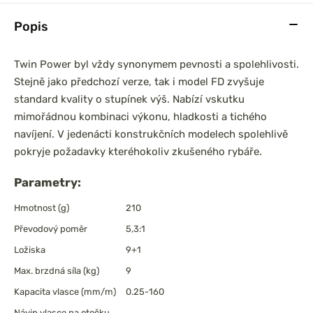
Popis
Twin Power byl vždy synonymem pevnosti a spolehlivosti.
Stejně jako předchozí verze, tak i model FD zvyšuje
standard kvality o stupínek výš. Nabízí vskutku
mimořádnou kombinaci výkonu, hladkosti a tichého
navíjení. V jedenácti konstrukčních modelech spolehlivě
pokryje požadavky kteréhokoliv zkušeného rybáře.
Parametry:
Hmotnost (g)
210
Převodový poměr
5,3:1
Ložiska
9+1
Max. brzdná síla (kg)
9
Kapacita vlasce (mm/m)
0.25-160
Návin vlasce na otočku