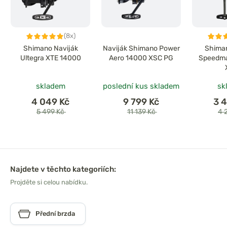
(8x)
Shimano Naviják
Naviják Shimano Power
Shiman
Ultegra XTE 14000
Aero 14000 XSC PG
Speedma
skladem
poslední kus skladem
sk
4 049 Kč
9 799 Kč
3 
5 499 Kč
11 139 Kč
4 
Najdete v těchto kategoriích:
Projděte si celou nabídku.
Přední brzda