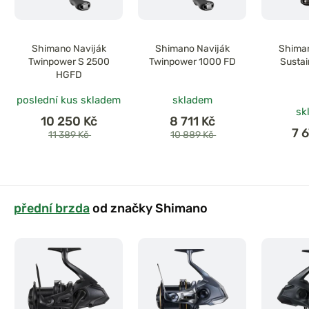
Shimano Naviják
Shimano Naviják
Shiman
Twinpower S 2500
Twinpower 1000 FD
Sustai
HGFD
poslední kus skladem
skladem
sk
10 250 Kč
8 711 Kč
7 
11 389 Kč
10 889 Kč
přední brzda
od značky Shimano