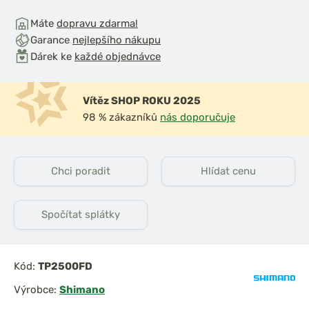
Máte
dopravu zdarma!
Garance
nejlepšího nákupu
Dárek ke
každé objednávce
Vítěz SHOP ROKU 2025
98 % zákazníků
nás doporučuje
iják Ultegra
Shimano Naviják Big
14000
Baitrunner LC 14000
XTB
Chci poradit
Hlídat cenu
Spočítat splátky
Kód:
TP2500FD
Výrobce:
Shimano