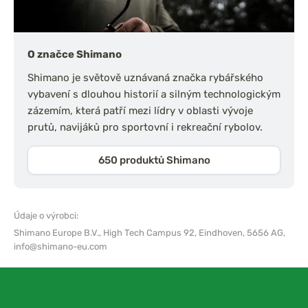
O značce Shimano
Shimano je světově uznávaná značka rybářského
vybavení s dlouhou historií a silným technologickým
zázemím, která patří mezi lídry v oblasti vývoje
prutů, navijáků pro sportovní i rekreační rybolov.
650 produktů Shimano
Údaje o výrobci:
Shimano Europe B.V.,
High Tech Campus 92, Eindhoven, 5656 AG,
info@shimano-eu.com