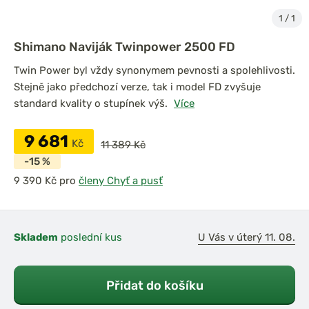
1
/
1
Shimano Naviják Twinpower 2500 FD
Twin Power byl vždy synonymem pevnosti a spolehlivosti.
Stejně jako předchozí verze, tak i model FD zvyšuje
standard kvality o stupínek výš.
Více
9 681
Kč
11 389 Kč
-15 %
pro
členy Chyť a pusť
Skladem
poslední kus
U Vás v úterý 11. 08.
Přidat do košíku