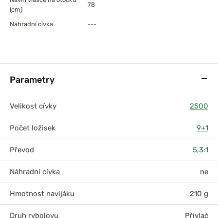
78
(cm)
Náhradní cívka
---
Parametry
Velikost cívky
2500
Počet ložisek
9+1
Převod
5,3:1
Náhradní cívka
ne
Hmotnost navijáku
210 g
Druh rybolovu
Přívlač