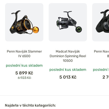
Penn Naviják Slammer
Madcat Naviják
Penn Navi
IV 6500
Dominion Spinning Reel
10500
poslední kus skladem
poslední kus skladem
poslední
5 899 Kč
5 013 Kč
2 
6 923 Kč
Najdete v těchto kategoriích: