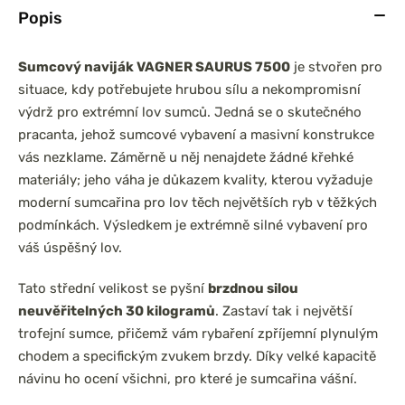
Popis
Sumcový naviják VAGNER SAURUS 7500
je stvořen pro
situace, kdy potřebujete hrubou sílu a nekompromisní
výdrž pro extrémní lov sumců. Jedná se o skutečného
pracanta, jehož sumcové vybavení a masivní konstrukce
vás nezklame. Záměrně u něj nenajdete žádné křehké
materiály; jeho váha je důkazem kvality, kterou vyžaduje
moderní sumcařina pro lov těch největších ryb v těžkých
podmínkách. Výsledkem je extrémně silné vybavení pro
váš úspěšný lov.
Tato střední velikost se pyšní
brzdnou silou
neuvěřitelných 30 kilogramů
. Zastaví tak i největší
trofejní sumce, přičemž vám rybaření zpříjemní plynulým
chodem a specifickým zvukem brzdy. Díky velké kapacitě
návinu ho ocení všichni, pro které je sumcařina vášní.