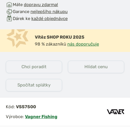
Máte
dopravu zdarma!
Garance
nejlepšího nákupu
Dárek ke
každé objednávce
Vítěz SHOP ROKU 2025
98 % zákazníků
nás doporučuje
iják Ultegra
Shimano Naviják Big
14000
Baitrunner LC 14000
XTB
Chci poradit
Hlídat cenu
Spočítat splátky
Kód:
VSS7500
Výrobce:
Vagner Fishing