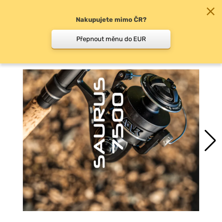
Nakupujete mimo ČR?
0
Přepnout měnu do EUR
Přední brzda