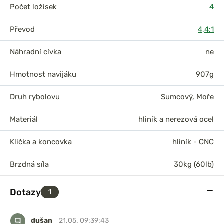
Počet ložisek
4
Převod
4,4:1
Náhradní cívka
ne
Hmotnost navijáku
907g
Druh rybolovu
Sumcový
,
Moře
Materiál
hliník a nerezová ocel
Klička a koncovka
hliník - CNC
Brzdná síla
30kg (60lb)
Dotazy
1
dušan
21.05. 09:39:43