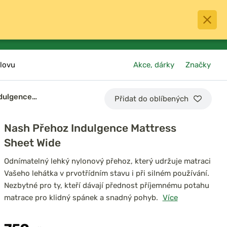
0
menu
Oblíbené
přihlásit
košík
lovu
Akce, dárky
Značky
ndulgence…
Přidat do oblíbených
Nash Přehoz Indulgence Mattress
Sheet Wide
Odnímatelný lehký nylonový přehoz, který udržuje matraci
Vašeho lehátka v prvotřídním stavu i při silném používání.
Nezbytné pro ty, kteří dávají přednost příjemnému potahu
matrace pro klidný spánek a snadný pohyb.
Více