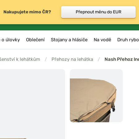
Nakupujete mimo ČR?
Přepnout měnu do EUR
 o úlovky
Oblečení
Stojany a hlásiče
Na vodě
Druh rybo
šenství k lehátkům
/
Přehozy na lehátka
/
Nash Přehoz I