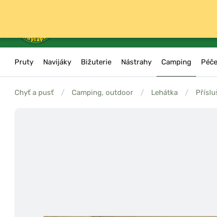
Pruty
Navijáky
Bižuterie
Nástrahy
Camping
Péče
Chyť a pusť
/
Camping, outdoor
/
Lehátka
/
Příslu