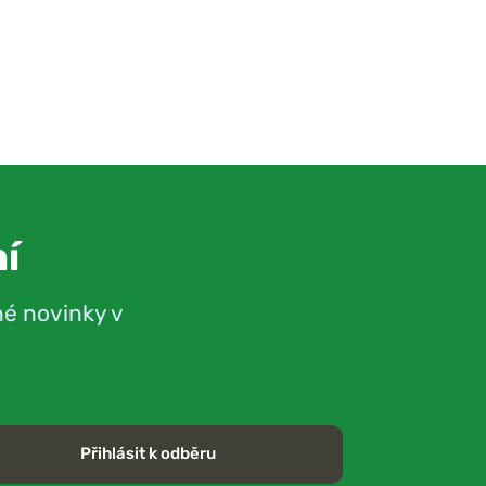
í
né novinky v
Přihlásit k odběru