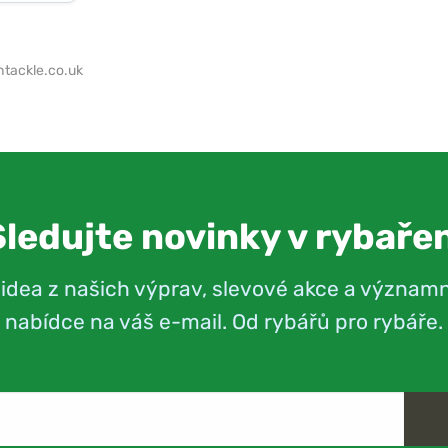
tackle.co.uk
Sledujte novinky v rybařen
videa z našich výprav, slevové akce a význam
nabídce na váš e-mail. Od rybářů pro rybáře.