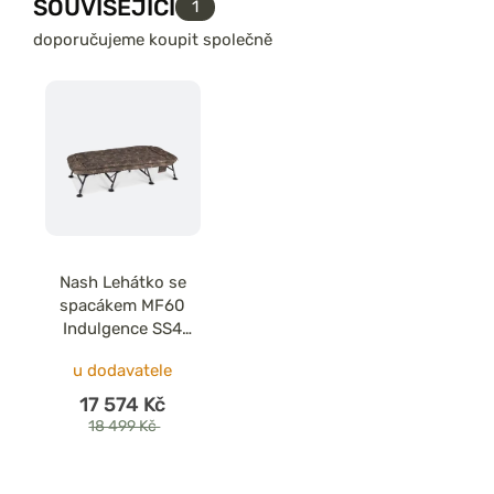
SOUVISEJÍCÍ
1
doporučujeme koupit společně
Nash Lehátko se
spacákem MF60
Indulgence SS4
Wide 5 Season
u dodavatele
Sleep System Mk II
17 574 Kč
18 499 Kč