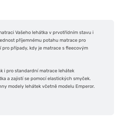
atraci Vašeho lehátka v prvotřídním stavu i
í přednost příjemnému potahu matrace pro
í pro případy, kdy je matrace s fleecovým
k i pro standardní matrace lehátek
ka a zajistí se pomocí elastických smyček.
chny modely lehátek včetně modelu Emperor.