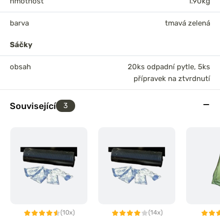
hmotnost
1.90kg
barva
tmavá zelená
Sáčky
obsah
20ks odpadní pytle, 5ks
přípravek na ztvrdnutí
Související
3
(10x)
(14x)