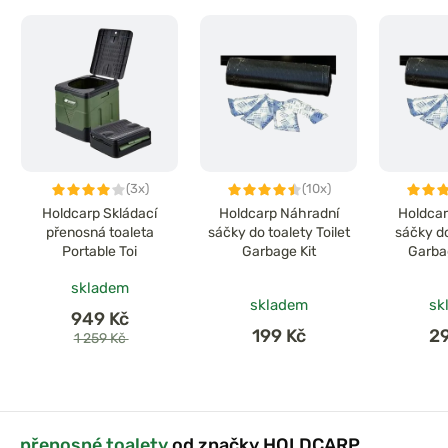
(3x)
(10x)
Holdcarp Skládací
Holdcarp Náhradní
Holdcar
přenosná toaleta
sáčky do toalety Toilet
sáčky do
Portable Toi
Garbage Kit
Garbag
skladem
skladem
sk
949 Kč
199 Kč
2
1 259 Kč
přenosné toalety
od značky HOLDCARP