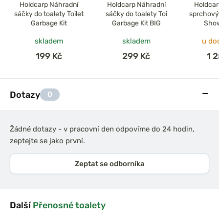
Holdcarp Náhradní
Holdcarp Náhradní
Holdcar
sáčky do toalety Toilet
sáčky do toalety Toi
sprchový 
Garbage Kit
Garbage Kit BIG
Show
skladem
skladem
u do
199 Kč
299 Kč
1 
Dotazy
0
Žádné dotazy - v pracovní den odpovíme do 24 hodin,
zeptejte se jako první.
Zeptat se odborníka
Další
Přenosné toalety