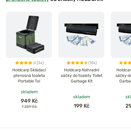
(3x)
(10x)
Holdcarp Skládací
Holdcarp Náhradní
Holdcar
přenosná toaleta
sáčky do toalety Toilet
sáčky do
Portable Toi
Garbage Kit
Garbag
skladem
skladem
sk
949 Kč
199 Kč
2
1 259 Kč