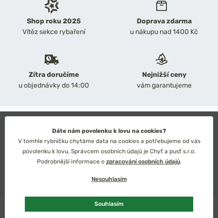
Shop roku 2025
Doprava zdarma
Vítěz sekce rybaření
u nákupu nad 1400 Kč
Zítra doručíme
Nejnižší ceny
u objednávky do 14:00
vám garantujeme
2026 Chyť a pusť
Obchodní podmínky
Dáte nám povolenku k lovu na cookies?
Ochrana osobních údajů
V tomhle rybníčku chytáme data na cookies a potřebujeme od vás
Technické řešení: Simplia s.r.o.
povolenku k lovu. Správcem osobních údajů je Chyť a pusť s.r.o.
Strategický design: Petr Široký
Podrobnější informace o
zpracování osobních údajů
.
Nesouhlasím
U dodavatele
Souhlasím
Česko
Slovensko
Kč
Euro
Přidat do košíku
2 329 Kč