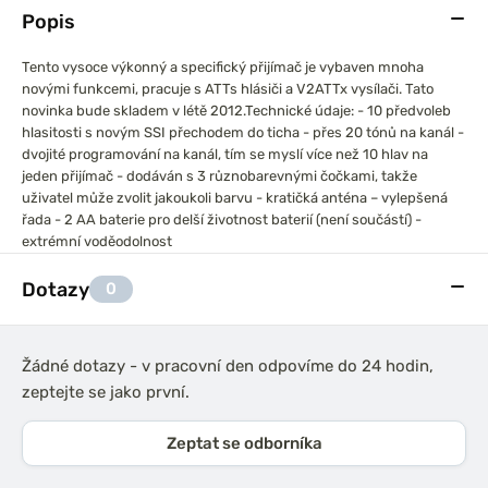
Popis
Tento vysoce výkonný a specifický přijímač je vybaven mnoha
novými funkcemi, pracuje s ATTs hlásiči a V2ATTx vysílači. Tato
novinka bude skladem v létě 2012.
Technické údaje: - 10 předvoleb
hlasitosti s novým SSI přechodem do ticha - přes 20 tónů na kanál -
dvojité programování na kanál, tím se myslí více než 10 hlav na
jeden přijímač - dodáván s 3 různobarevnými čočkami, takže
uživatel může zvolit jakoukoli barvu - kratičká anténa – vylepšená
řada - 2 AA baterie pro delší životnost baterií (není součástí) -
extrémní voděodolnost
Dotazy
0
Žádné dotazy - v pracovní den odpovíme do 24 hodin,
zeptejte se jako první.
Zeptat se odborníka