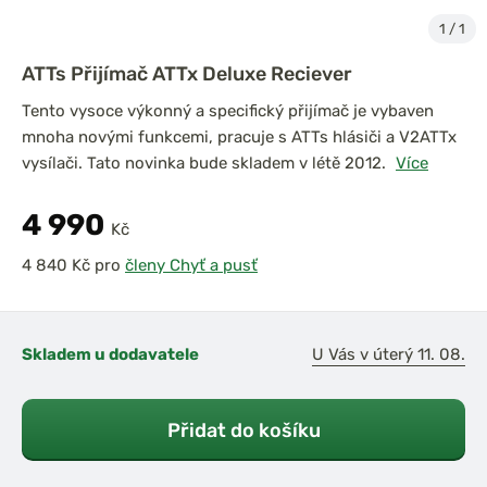
1
/
1
ATTs Přijímač ATTx Deluxe Reciever
Tento vysoce výkonný a specifický přijímač je vybaven
mnoha novými funkcemi, pracuje s ATTs hlásiči a V2ATTx
vysílači. Tato novinka bude skladem v létě 2012.
Více
4 990
Kč
pro
členy Chyť a pusť
Skladem u dodavatele
U Vás v úterý 11. 08.
Přidat do košíku