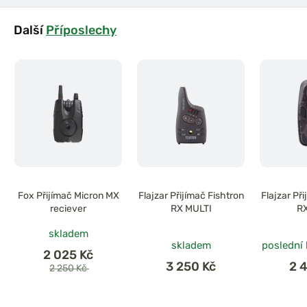
Další
Příposlechy
Fox Přijímač Micron MX
Flajzar Přijímač Fishtron
Flajzar Př
reciever
RX MULTI
RX
skladem
skladem
poslední
2 025 Kč
3 250 Kč
2 
2 250 Kč