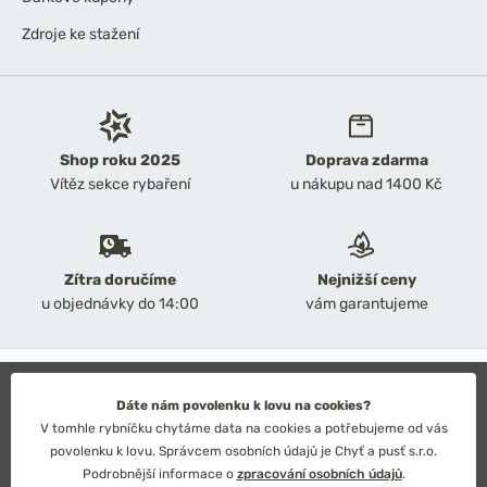
Zdroje ke stažení
Shop roku 2025
Doprava zdarma
Vítěz sekce rybaření
u nákupu nad 1400 Kč
Zítra doručíme
Nejnižší ceny
u objednávky do 14:00
vám garantujeme
2026 Chyť a pusť
Obchodní podmínky
Dáte nám povolenku k lovu na cookies?
Ochrana osobních údajů
V tomhle rybníčku chytáme data na cookies a potřebujeme od vás
Technické řešení: Simplia s.r.o.
povolenku k lovu. Správcem osobních údajů je Chyť a pusť s.r.o.
Strategický design: Petr Široký
Podrobnější informace o
zpracování osobních údajů
.