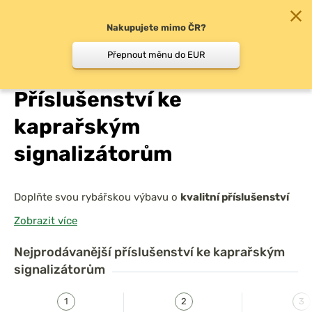
Nakupujete mimo ČR?
0
Přepnout měnu do EUR
Chyť a pusť
/
Druh rybolovu
/
Kaprařina
/
Kaprařské
Příslušenství ke
kaprařským
signalizátorům
Doplňte svou rybářskou výbavu o
kvalitní příslušenství
ke kaprařským signalizátorům
, které zajistí jejich
Zobrazit více
bezpečnost, stabilitu a dlouhou životnost. Nabízíme
praktická pouzdra, záchytné uši pro pevné uchycení
Nejprodávanější
příslušenství ke kaprařským
prutu a USB nabíječky s bateriemi pro nepřetržitý
signalizátorům
provoz
.