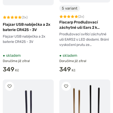
5 variant
(2x)
(3x)
Flacarp Prodlužovací
Flajzar USB nabíječka a 2x
záchytné uši Ears 2 k
baterie CR425 - 3V
signalizátorům záběru
Prodlužovací svítící záchytné
Flajzar USB nabíječka a 2x
uši EARS2 s LED diodami. Brání
baterie CR425 - 3V
vyskočení prutu ze…
●
skladem
●
skladem
Doručíme již zítra!
Doručíme již zítra!
349
349
Kč
Kč