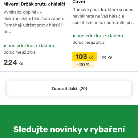
Cover
Mivardi Držák prutu k hlásiči
Gumové pouzdro, které snadno
Vynikající doplněk k
navléknete na Váš hlásič a
elektronickým hlásičům záběru.
spolehlivě ho tak ochráníte při…
Pomáhají udržet prut v hlásiči i
při…
●
poslední kus skladem
Doručíme již zítra!
●
poslední kus skladem
Doručíme již zítra!
103
Kč
129 Kč
224
Kč
-20 %
Zobrazit další
(20)
Sledujte novinky v rybaření