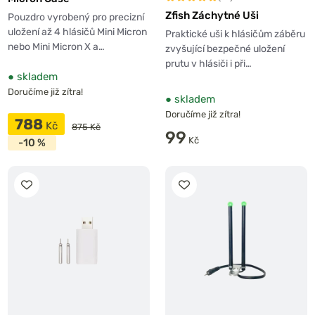
Zfish Záchytné Uši
Pouzdro vyrobený pro precizní
uložení až 4 hlásičů Mini Micron
Praktické uši k hlásičům záběru
nebo Mini Micron X a…
zvyšující bezpečné uložení
prutu v hlásiči i při…
●
skladem
Doručíme již zítra!
●
skladem
Doručíme již zítra!
788
Kč
875 Kč
99
Kč
-10 %