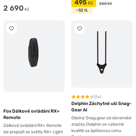
495
Kč
550 Kč
2 690
Kč
-10 %
(5x)
Delphin Záchytné uši Snag-
Gear AI
Fox Dálkové ovládání RX+
Remote
Odolný Snag gear od slovenské
značky Delphin ve výborné
Dálkové ovládání RX+ Remote
kvalitě za špičkovou cenu.
lze propojit se světly RX+ Light