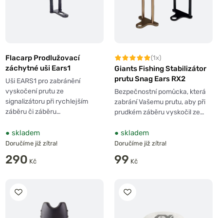
Flacarp Prodlužovací
(1x)
záchytné uši Ears1
Giants Fishing Stabilizátor
prutu Snag Ears RX2
Uši EARS1 pro zabránění
vyskočení prutu ze
Bezpečnostní pomůcka, která
signalizátoru při rychlejším
zabrání Vašemu prutu, aby při
záběru či záběru…
prudkém záběru vyskočil ze…
●
skladem
●
skladem
Doručíme již zítra!
Doručíme již zítra!
290
99
Kč
Kč