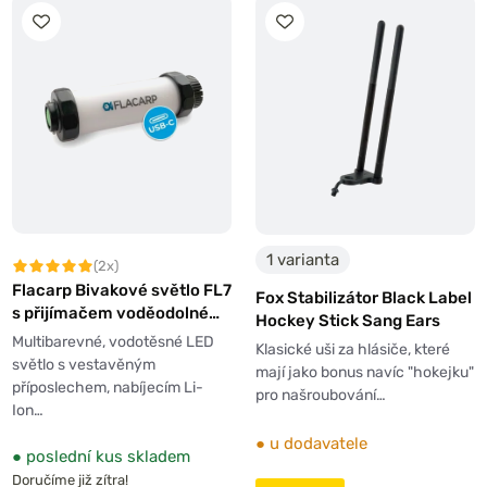
1 varianta
(2x)
Flacarp Bivakové světlo FL7
Fox Stabilizátor Black Label
s přijímačem voděodolné
Hockey Stick Sang Ears
USB-C
Multibarevné, vodotěsné LED
Klasické uši za hlásiče, které
světlo s vestavěným
mají jako bonus navíc "hokejku"
příposlechem, nabíjecím Li-
pro našroubování…
Ion…
●
u dodavatele
●
poslední kus skladem
Doručíme již zítra!