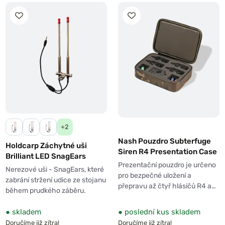
+2
Nash Pouzdro Subterfuge
Holdcarp Záchytné uši
Siren R4 Presentation Case
Brilliant LED SnagEars
Prezentační pouzdro je určeno
Nerezové uši - SnagEars, které
pro bezpečné uložení a
zabrání stržení udice ze stojanu
přepravu až čtyř hlásičů R4 a…
během prudkého záběru.
●
skladem
●
poslední kus skladem
Doručíme již zítra!
Doručíme již zítra!