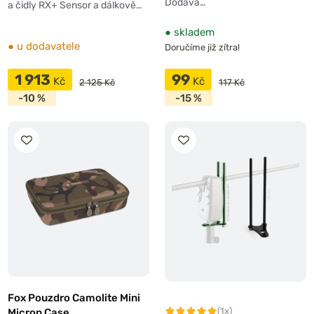
Dodáva…
a čidly RX+ Sensor a dálkově…
●
skladem
●
u dodavatele
Doručíme již zítra!
1 913
99
Kč
Kč
2 125 Kč
117 Kč
-10 %
-15 %
Fox Pouzdro Camolite Mini
(1x)
Micron Case