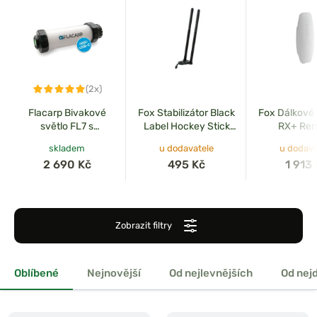
(2x)
Flacarp Bivakové
Fox Stabilizátor Black
Fox Dálkové 
světlo FL7 s
Label Hockey Stick
RX+ Re
přijímačem
Sang Ears
skladem
u dodavatele
u dodava
voděodolné USB-C
2 690 Kč
495 Kč
1 913
Zobrazit filtry
Oblíbené
Nejnovější
Od nejlevnějších
Od nej