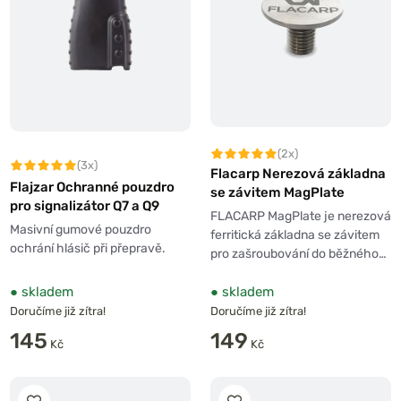
(2x)
(3x)
Flacarp Nerezová základna
Flajzar Ochranné pouzdro
se závitem MagPlate
pro signalizátor Q7 a Q9
FLACARP MagPlate je nerezová
Masivní gumové pouzdro
ferritická základna se závitem
ochrání hlásič při přepravě.
pro zašroubování do běžného…
●
skladem
●
skladem
Doručíme již zítra!
Doručíme již zítra!
145
149
Kč
Kč