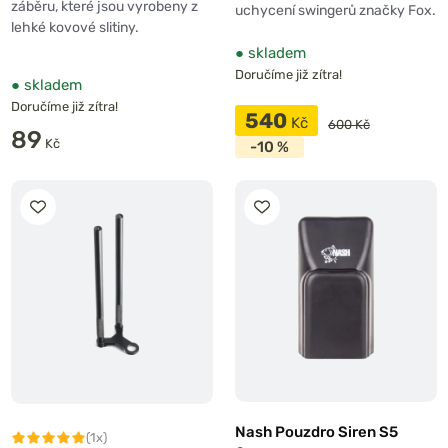
záběru, které jsou vyrobeny z
uchycení swingerů značky Fox.
lehké kovové slitiny.
●
skladem
Doručíme již zítra!
●
skladem
Doručíme již zítra!
540
Kč
600 Kč
89
Kč
-10 %
Nash Pouzdro Siren S5
(1x)