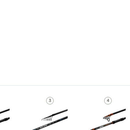
pro
přesné
jnů a bílé
deální pro
lov v
lu nad
hodné pro
edevším
ástrahy
.
ybolov
, kde si
 záběr
!