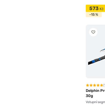
573
Kč
-15 %
(
Delphin P
30g
Vstupní seg