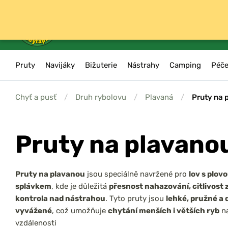
Pruty
Navijáky
Bižuterie
Nástrahy
Camping
Péče
Chyť a pusť
/
Druh rybolovu
/
Plavaná
/
Pruty na 
Pruty na plavano
Pruty na plavanou
jsou speciálně navržené pro
lov s plov
splávkem
, kde je důležitá
přesnost nahazování, citlivost 
kontrola nad nástrahou
. Tyto pruty jsou
lehké, pružné a
vyvážené
, což umožňuje
chytání menších i větších ryb
na
vzdálenosti