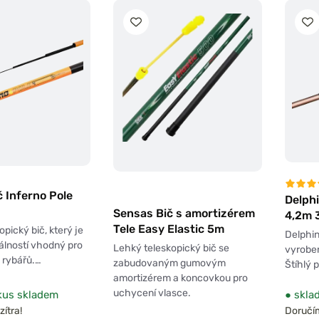
č Inferno Pole
Delph
Sensas Bič s amortizérem
4,2m 
Tele Easy Elastic 5m
pický bič, který je
Delphin
zálností vhodný pro
Lehký teleskopický bič se
vyroben
u rybářů.…
zabudovaným gumovým
Štíhlý 
amortizérem a koncovkou pro
uchycení vlasce.
kus skladem
●
skla
zítra!
Doručíme