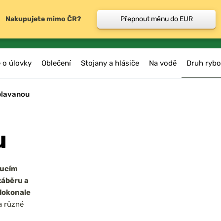
Nakupujete mimo ČR?
Přepnout měnu do EUR
 o úlovky
Oblečení
Stojany a hlásiče
Na vodě
Druh rybo
plavanou
u
oucím
záběru a
 dokonale
 různé