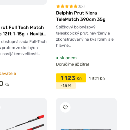
(8x)
Delphin Prut Niora
TeleMatch 390cm 35g
Špičkový bolonézový
rut Full Tech Match
teleskopický prut, navržený a
12ft 1-15g + Naviják
zkonstruovaný na kvalitním, ale
+ Vlasec
 dostupná sada Full-Tech
hlavně…
s prutem ze skelných
a navijákem velikosti…
●
skladem
Doručíme již zítra!
davatele
1 123
Kč
1 321 Kč
0
Kč
-15 %