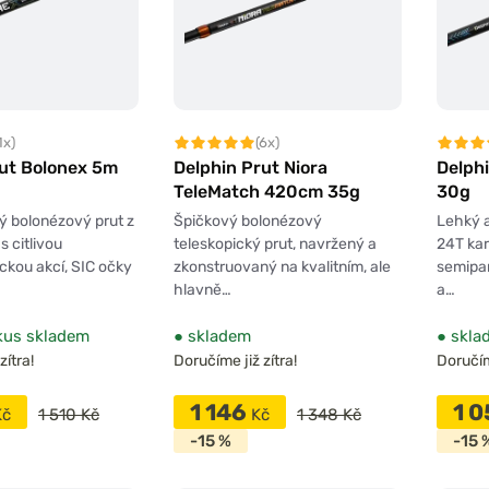
1x)
(6x)
rut Bolonex 5m
Delphin Prut Niora
Delph
TeleMatch 420cm 35g
30g
lý bolonézový prut z
Špičkový bolonézový
Lehký a
s citlivou
teleskopický prut, navržený a
24T kar
ckou akcí, SIC očky
zkonstruovaný na kvalitním, ale
semipar
hlavně…
a…
kus skladem
●
skladem
●
skla
zítra!
Doručíme již zítra!
Doručíme
1 146
1 
Kč
1 510 Kč
Kč
1 348 Kč
-15 %
-15 