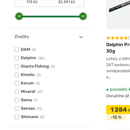
Značky
(
Delphin P
DAM
(2)
30g
Delphin
Lehký a štíh
(36)
24T karbonu 
Giants Fishing
(3)
semiparaboli
Kinetic
(3)
a…
Korum
(2)
●
poslední 
Mivardi
(27)
Doručíme již 
Sema
(1)
1 284
Sensas
(11)
Shimano
-15 %
(5)