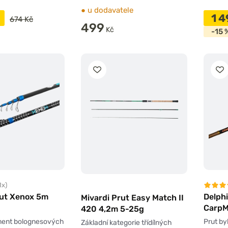
●
u dodavatele
1 
674 Kč
499
Kč
-15 
1x)
rut Xenox 5m
Delphi
Mivardi Prut Easy Match II
CarpM
420 4,2m 5-25g
ment bolognesových
Prut by
Základní kategorie třídílných