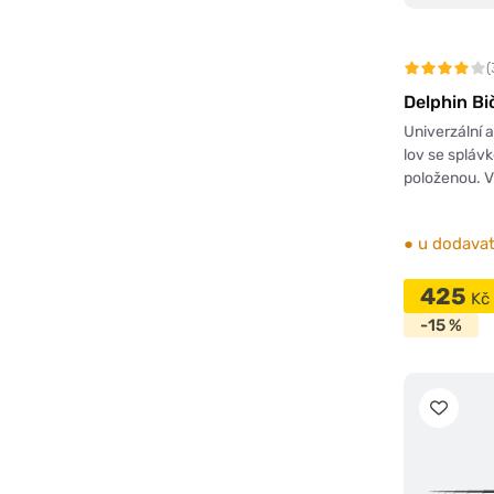
(
Delphin Bi
Univerzální 
lov se splávk
položenou. V
●
u dodavat
425
Kč
-15 %