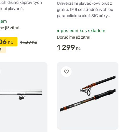
ších druhů kaprovitých
Univerzální plavačkový prut z
ocí plavané.
grafitu IM8 se středně rychlou
parabolickou akcí, SIC očky…
dem
 již zítra!
●
poslední kus skladem
Doručíme již zítra!
306
Kč
1 537 Kč
1 299
Kč
%