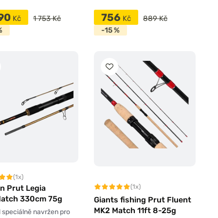
490
756
Kč
1 753 Kč
Kč
889 Kč
%
-15 %
(1x)
(1x)
n Prut Legia
atch 330cm 75g
Giants fishing Prut Fluent
MK2 Match 11ft 8-25g
l speciálně navržen pro