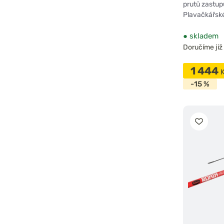
prutů zastup
Plavačkářské
●
skladem
Doručíme již 
1 444
-15 %