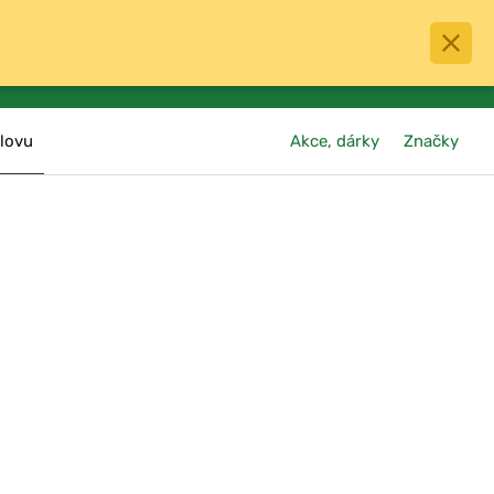
0
menu
Oblíbené
přihlásit
košík
lovu
Akce, dárky
Značky