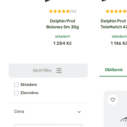
(1x)
Delphin Prut
Delphin Prut
Bolonex 5m 30g
TeleMatch 
35g
skladem
skladem
1 284 Kč
1 146 K
Oblíbené
Skrýt filtry
Skladem
Zlevněno
Cena