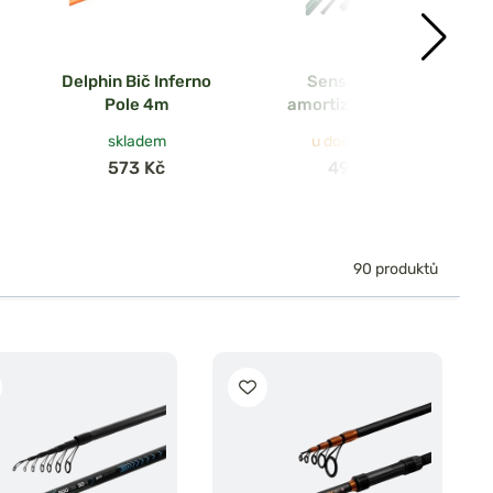
Delphin Bič Inferno
Sensas Bič s
Pole 4m
amortizérem Tele
Easy Elastic 5m
skladem
u dodavatele
573 Kč
499 Kč
90 produktů