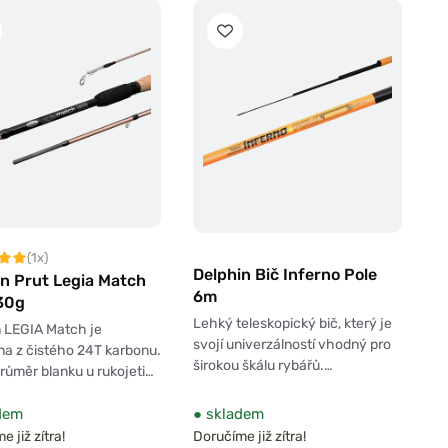
(1x)
Delphin Bič Inferno Pole
in Prut Legia Match
6m
30g
Lehký teleskopický bič, který je
 LEGIA Match je
svojí univerzálností vhodný pro
a z čistého 24T karbonu.
širokou škálu rybářů.…
průměr blanku u rukojeti…
dem
●
skladem
 již zítra!
Doručíme již zítra!