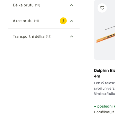
Délka prutu
(17)
Akce prutu
(11)
Transportní délka
(42)
Delphin Bi
4m
Lehký telesko
svojí univer
širokou škál
●
poslední 
Doručíme již 