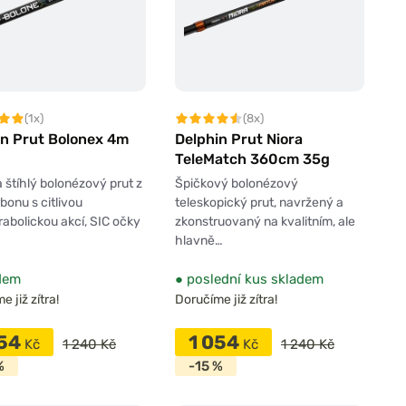
(1x)
(8x)
in Prut Bolonex 4m
Delphin Prut Niora
TeleMatch 360cm 35g
 štíhlý bolonézový prut z
Špičkový bolonézový
bonu s citlivou
teleskopický prut, navržený a
abolickou akcí, SIC očky
zkonstruovaný na kvalitním, ale
hlavně…
dem
●
poslední kus skladem
 již zítra!
Doručíme již zítra!
054
1 054
Kč
1 240 Kč
Kč
1 240 Kč
%
-15 %