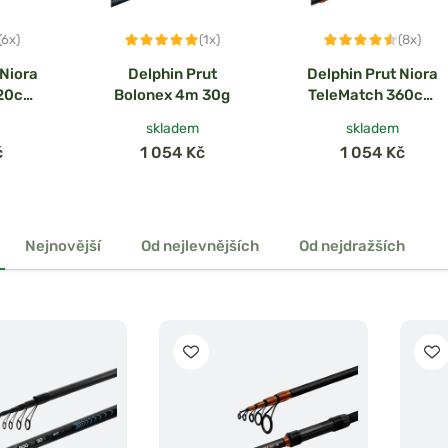
(6x)
(1x)
(8x)
 Niora
Delphin Prut
Delphin Prut Niora
420cm
Bolonex 4m 30g
TeleMatch 360cm
35g
skladem
skladem
č
1 054 Kč
1 054 Kč
Nejnovější
Od nejlevnějších
Od nejdražších