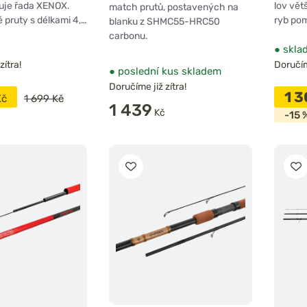
uje řada XENOX.
lov vět
match prutů, postavených na
 pruty s délkami 4,…
ryb pom
blanku z SHMC55-HRC50
carbonu.
●
skla
zítra!
Doručíme
●
poslední kus skladem
Doručíme již zítra!
1 
Kč
1 699 Kč
1 439
Kč
-15 