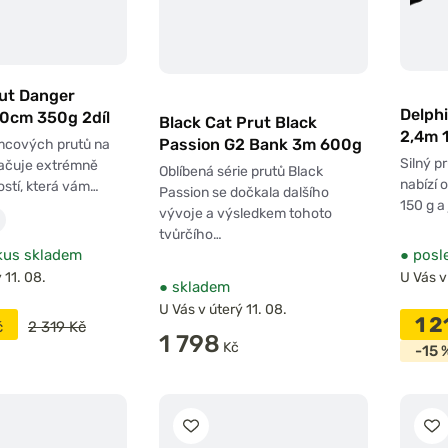
 na sumce,
ý nápor. K
Mezi českými
zí vynikající
rut Danger
Delph
10cm 350g 2díl
Black Cat Prut Black
2,4m 
Passion G2 Bank 3m 600g
mcových prutů na
Silný p
načuje extrémně
Oblíbená série prutů Black
nabízí 
stí, která vám…
Passion se dočkala dalšího
150 g a 
vývoje a výsledkem tohoto
zované
tvůrčího…
i až po
kus skladem
●
posle
umcařina
.
 11. 08.
U Vás v
●
skladem
U Vás v úterý 11. 08.
1 
č
2 319 Kč
1 798
Kč
-15 