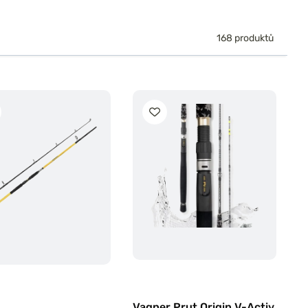
168 produktů
Vagner Prut Origin V-Activ