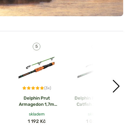
(3x)
Delphin Prut
Delphin Prut Energy
Armagedon 1,7m
Catfish 2,5m 250-
205g
500g
skladem
skladem
1 192 Kč
1 054 Kč