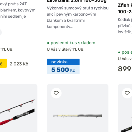
Elite Bank 2,8m 180-300g
mohli pořádně
ový prut s 24T
Zfish
Výkonný sumcový prut s rychlou
 konce.
blankem, kovovými
100-
akcí, pevným karbonovým
ním sedlem je
Kodiak 
blankem a kvalitními
přívlač
komponenty…
lov štik
ího, než když
●
poslední kus skladem
 jsou proto
 11. 08.
U Vás v úterý 11. 08.
●
posle
áhnout. Za
U Vás v
novinka
č
2 023 Kč
899
5 500
Kč
dlo platí v
ce mají blank
jen 200 g.