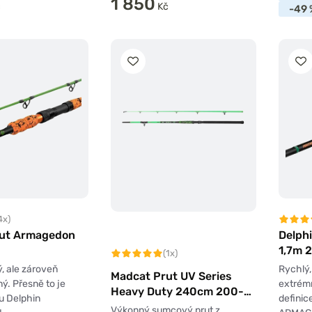
1 850
č
Kč
-49 
4x)
rut Armagedon
Delph
1,7m 
(1x)
ý, ale zároveň
Rychlý,
Madcat Prut UV Series
ý. Přesně to je
extrémn
Heavy Duty 240cm 200-
tu Delphin
definic
300g
Výkonný sumcový prut z