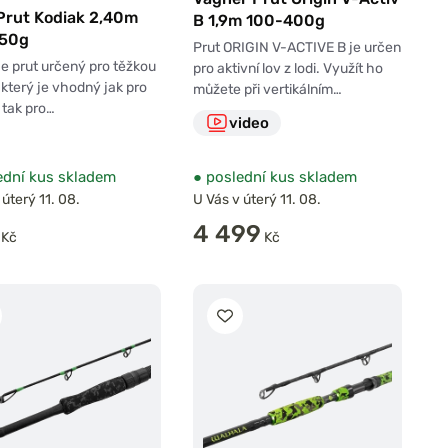
 Prut Kodiak 2,40m
B 1,9m 100-400g
250g
Prut ORIGIN V-ACTIVE B je určen
je prut určený pro těžkou
pro aktivní lov z lodi. Využít ho
, který je vhodný jak pro
můžete při vertikálním…
, tak pro…
video
dní kus skladem
●
poslední kus skladem
 úterý 11. 08.
U Vás v úterý 11. 08.
4 499
Kč
Kč