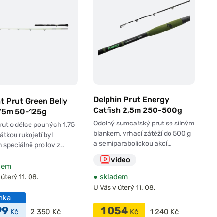
Delphin Prut Energy
t Prut Green Belly
Catfish 2,5m 250-500g
,75m 50-125g
Odolný sumcařský prut se silným
rut o délce pouhých 1,75
blankem, vrhací zátěží do 500 g
rátkou rukojetí byl
a semiparabolickou akcí…
 speciálně pro lov z…
video
dem
●
skladem
 úterý 11. 08.
U Vás v úterý 11. 08.
nka
99
1 054
Kč
2 350 Kč
Kč
1 240 Kč