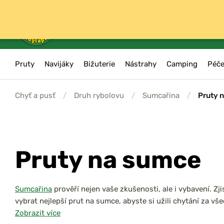
Pruty
Navijáky
Bižuterie
Nástrahy
Camping
Péče
Chyť a pusť
/
Druh rybolovu
/
Sumcařina
/
Pruty 
Pruty na sumce
Sumcařina
prověří nejen vaše zkušenosti, ale i vybavení. Zjis
vybrat nejlepší prut na sumce, abyste si užili chytání za v
Zobrazit více