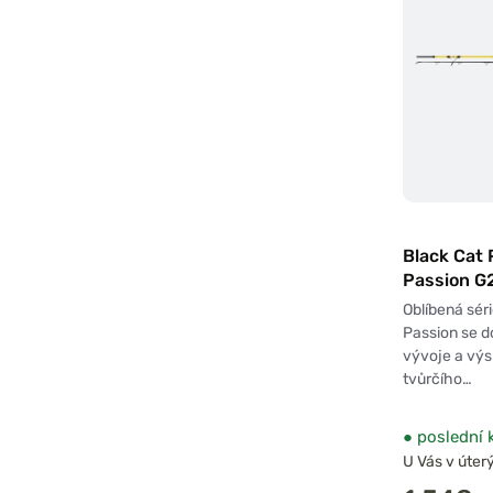
Black Cat 
Passion G
200g
Oblíbená séri
Passion se d
vývoje a vý
tvůrčího…
●
poslední 
U Vás v úterý