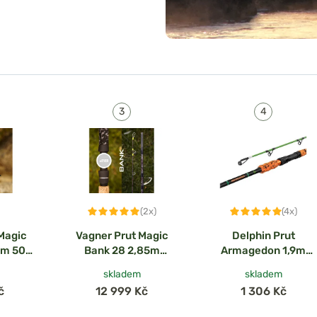
materiálech,
oužít i na
to si ji
iž záleží, kde
(2x)
(4x)
elkých vodních
Magic
Vagner Prut Magic
Delphin Prut
5m 50-
Bank 28 2,85m
Armagedon 1,9m
400g
205g
du, že se
skladem
skladem
 ryby sumčí
č
12 999 Kč
1 306 Kč
ní jsou