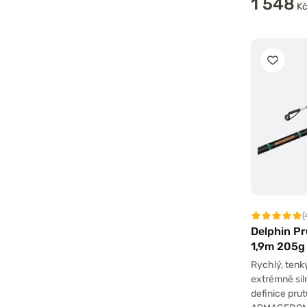
1 548
K
(
Delphin P
1,9m 205g
Rychlý, tenk
extrémně siln
definice pru