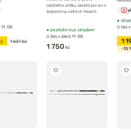
.
ARMAG
odolného uhlíku, ideální pro lov s
v
bojkami na velkých řekách.
●
skla
 11. 08.
U Vás v
●
poslední kus skladem
U Vás v úterý 11. 08.
1 1
Kč
1 537 Kč
1 750
Kč
-15 