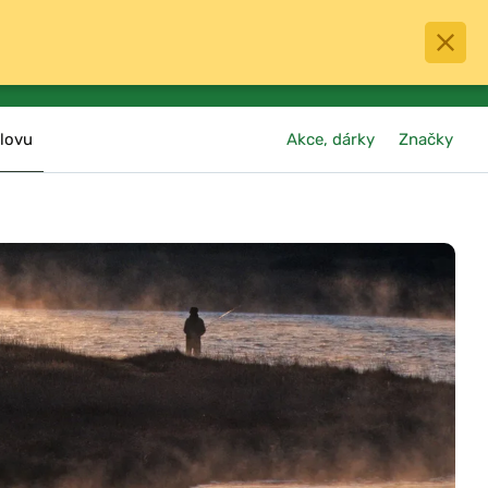
0
menu
Oblíbené
přihlásit
košík
lovu
Akce, dárky
Značky