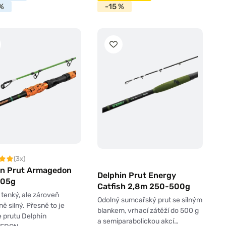
%
-15 %
(3x)
in Prut Armagedon
Delphin Prut Energy
205g
Catfish 2,8m 250-500g
 tenký, ale zároveň
Odolný sumcařský prut se silným
ě silný. Přesně to je
blankem, vrhací zátěží do 500 g
e prutu Delphin
a semiparabolickou akcí…