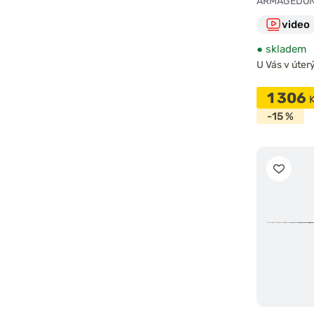
ARMAGEDON
video
●
skladem
U Vás v úterý
1 306
-15 %