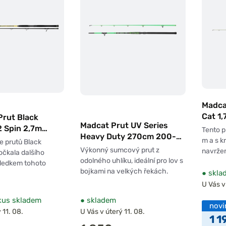
Madca
Cat 1
Prut Black
Madcat Prut UV Series
2 Spin 2,7m
Tento p
Heavy Duty 270cm 200-
m a s k
e prutů Black
300g
Výkonný sumcový prut z
navržen
očkala dalšího
odolného uhlíku, ideální pro lov s
sledkem tohoto
bojkami na velkých řekách.
●
skla
U Vás v
kus skladem
●
skladem
novi
 11. 08.
U Vás v úterý 11. 08.
1 1