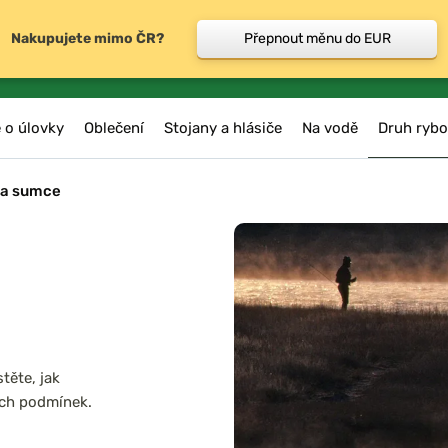
Nakupujete mimo ČR?
Přepnout měnu do EUR
 o úlovky
Oblečení
Stojany a hlásiče
Na vodě
Druh rybo
na sumce
těte, jak
šech podmínek.