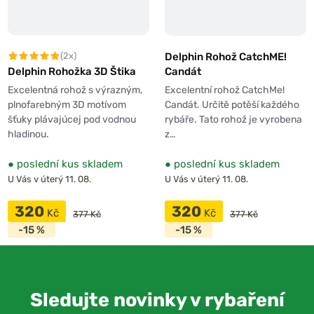
Delphin Rohož CatchME!
(2x)
Candát
Delphin Rohožka 3D Štika
Excelentní rohož CatchMe!
Excelentná rohož s výrazným,
Candát. Určitě potěší každého
plnofarebným 3D motívom
rybáře. Tato rohož je vyrobena
šťuky plávajúcej pod vodnou
z…
hladinou.
●
poslední kus skladem
●
poslední kus skladem
U Vás v úterý 11. 08.
U Vás v úterý 11. 08.
320
320
Kč
Kč
377 Kč
377 Kč
-15 %
-15 %
Sledujte novinky v rybaření