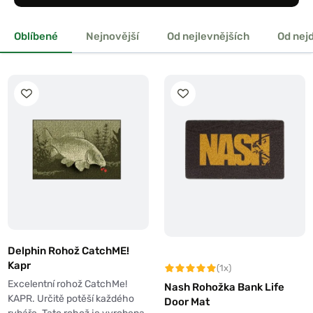
Oblíbené
Nejnovější
Od nejlevnějších
Od nej
Delphin Rohož CatchME!
Kapr
(1x)
Excelentní rohož CatchMe!
Nash Rohožka Bank Life
KAPR. Určitě potěší každého
Door Mat