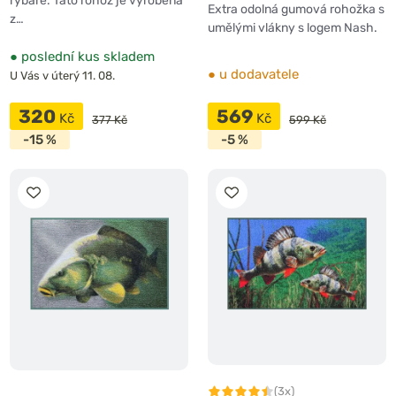
rybáře. Tato rohož je vyrobena
Extra odolná gumová rohožka s
z…
umělými vlákny s logem Nash.
●
poslední kus skladem
●
u dodavatele
U Vás v úterý 11. 08.
320
569
Kč
Kč
377 Kč
599 Kč
-15 %
-5 %
(3x)