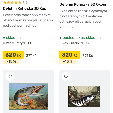
(1x)
Delphin Rohožka 3D Okouni
Delphin Rohožka 3D Kapr
Excelentná rohož s výrazným,
Excelentná rohož s výrazným
plnofarebným 3D motívom
3D motívom kapra plávajúceho
ostriežov plávajúcich pod
pod vodnou hladinou
vodnou…
●
skladem
●
poslední kus skladem
U Vás v úterý 11. 08.
U Vás v úterý 11. 08.
320
320
Kč
Kč
377 Kč
377 Kč
-15 %
-15 %