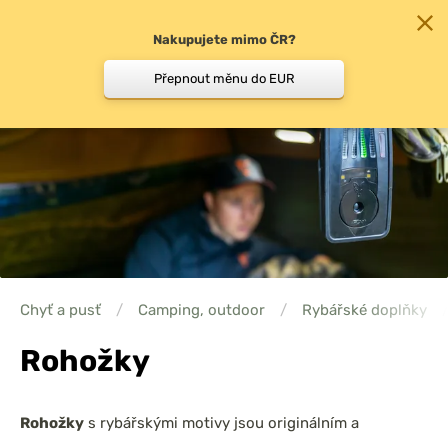
Nakupujete mimo ČR?
0
Přepnout měnu do EUR
Chyť a pusť
/
Camping, outdoor
/
Rybářské doplňky
Rohožky
Rohožky
s rybářskými motivy jsou originálním a
praktickým doplňkem nejen do bivaku, ale i domů, na