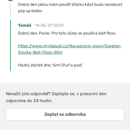
Dobrý den jakou mám použít šňůrku když budu nandavat
pop up bolies
Tomáš
14.05. 07:33:01
Dobrý den, Pavle. Pro tyto účely se používá bait floss.
https://www.chytapust.cz/Navazcove-snury/Gardner-
Snurka-Bait-Floss-50m
Hezký zbytek dne, tým Chyť a pusť.
Nenašli jste odpověď? Zeptejte se, v pracovní den
odpovíme do 24 hodin.
Zeptat se odborníka