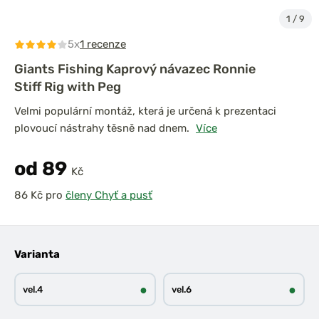
1
/
9
5x
1 recenze
Giants Fishing Kaprový návazec Ronnie
Stiff Rig with Peg
Velmi populární montáž, která je určená k prezentaci
plovoucí nástrahy těsně nad dnem.
Více
od 89
Kč
pro
členy Chyť a pusť
Varianta
●
●
vel.4
vel.6