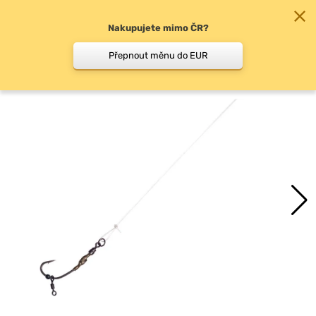
Nakupujete mimo ČR?
0
Přepnout měnu do EUR
Ronnie Rig návazce