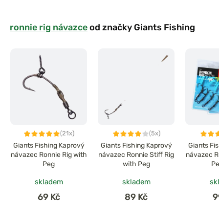
ronnie rig návazce
od značky Giants Fishing
(21x)
(5x)
Giants Fishing Kaprový
Giants Fishing Kaprový
Giants Fi
návazec Ronnie Rig with
návazec Ronnie Stiff Rig
návazec Ro
Peg
with Peg
Pe
skladem
skladem
sk
69 Kč
89 Kč
9