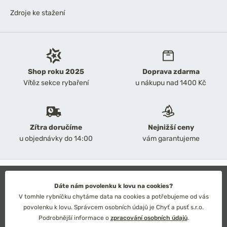
Zdroje ke stažení
Shop roku 2025
Doprava zdarma
Vítěz sekce rybaření
u nákupu nad 1400 Kč
Zítra doručíme
Nejnižší ceny
u objednávky do 14:00
vám garantujeme
2026 Chyť a pusť
Obchodní podmínky
Dáte nám povolenku k lovu na cookies?
Ochrana osobních údajů
V tomhle rybníčku chytáme data na cookies a potřebujeme od vás
Technické řešení: Simplia s.r.o.
povolenku k lovu. Správcem osobních údajů je Chyť a pusť s.r.o.
Strategický design: Petr Široký
Podrobnější informace o
zpracování osobních údajů
.