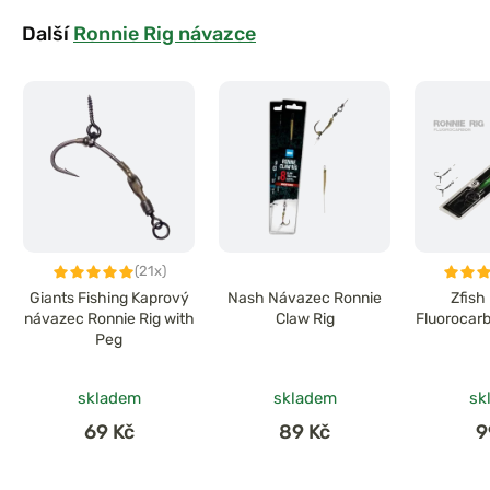
Další
Ronnie Rig návazce
(21x)
Giants Fishing Kaprový
Nash Návazec Ronnie
Zfish
návazec Ronnie Rig with
Claw Rig
Fluorocarb
Peg
skladem
skladem
sk
69 Kč
89 Kč
9