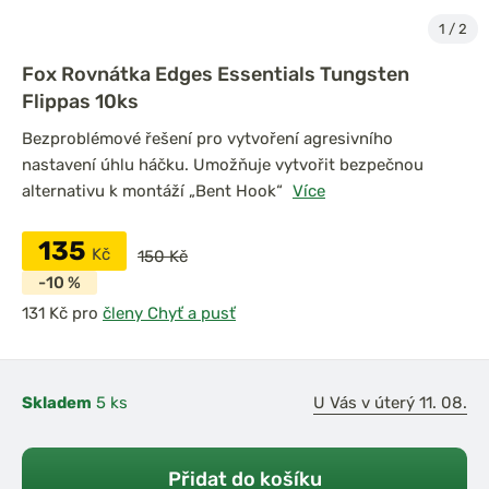
1
/
2
Fox Rovnátka Edges Essentials Tungsten
Flippas 10ks
Bezproblémové řešení pro vytvoření agresivního
nastavení úhlu háčku. Umožňuje vytvořit bezpečnou
alternativu k montáží „Bent Hook“
Více
135
Kč
150 Kč
-10 %
pro
členy Chyť a pusť
Skladem
5 ks
U Vás v úterý 11. 08.
Přidat do košíku