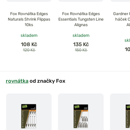
Fox Rovnátka Edges
Fox Rovnátka Edges
Gardner 
Naturals Shrink Flippas
Essentials Tungsten Line
háček C
10ks
Alignas
A
skladem
skladem
sk
108 Kč
135 Kč
1
120 Kč
150 Kč
rovnátka
od značky Fox