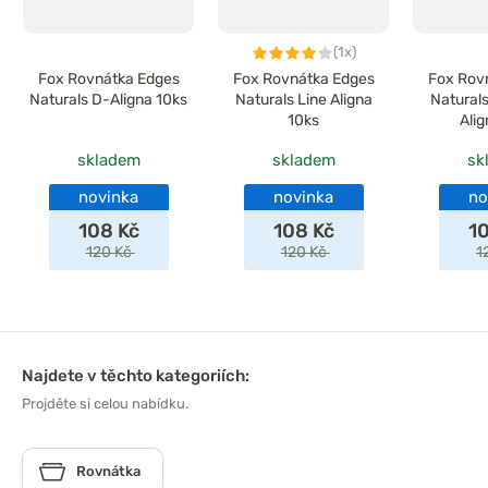
(1x)
Fox Rovnátka Edges
Fox Rovnátka Edges
Fox Rov
Naturals D-Aligna 10ks
Naturals Line Aligna
Natural
10ks
Ali
skladem
skladem
sk
novinka
novinka
no
108 Kč
108 Kč
1
120 Kč
120 Kč
1
Najdete v těchto kategoriích:
Projděte si celou nabídku.
Rovnátka