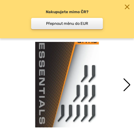
Nakupujete mimo ČR?
0
Přepnout měnu do EUR
Rovnátka