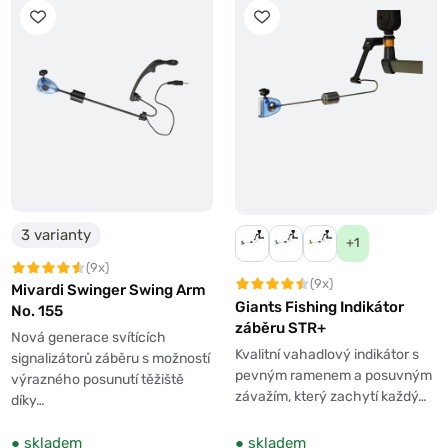
3 varianty
+1
(9x)
(9x)
Mivardi Swinger Swing Arm
Giants Fishing Indikátor
No. 155
záběru STR+
Nová generace svítících
Kvalitní vahadlový indikátor s
signalizátorů záběru s možností
pevným ramenem a posuvným
výrazného posunutí těžiště
závažím, který zachytí každý…
díky…
●
skladem
●
skladem