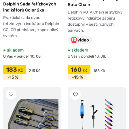
Delphin Sada řetízkových
Rota Chain
indikátorů Color 2ks
Delphin ROTA Chain je stylový
Praktická sada dvou
řetízkový indikátor záběru
řetízkových indikátorů Delphin
dostupný v šesti různých
COLOR představuje spolehlivý
barvách.
systém…
video
●
skladem
●
skladem
U Vás v pondělí 10. 08.
U Vás v pondělí 10. 08.
183
160
Kč
Kč
215 Kč
188 Kč
-15 %
-15 %