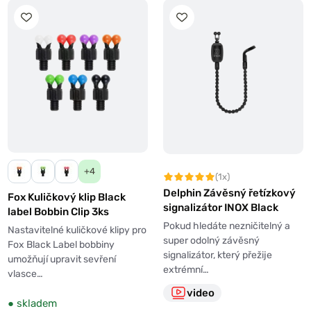
+4
(1x)
Delphin Závěsný řetízkový
Fox Kuličkový klip Black
signalizátor INOX Black
label Bobbin Clip 3ks
Pokud hledáte nezničitelný a
Nastavitelné kuličkové klipy pro
super odolný závěsný
Fox Black Label bobbiny
signalizátor, který přežije
umožňují upravit sevření
extrémní…
vlasce…
video
●
skladem