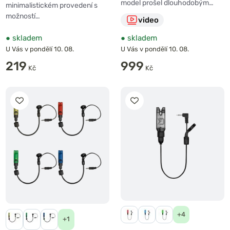
model prošel dlouhodobým…
minimalistickém provedení s
možností…
video
●
skladem
●
skladem
U Vás v pondělí 10. 08.
U Vás v pondělí 10. 08.
219
999
Kč
Kč
+4
+1