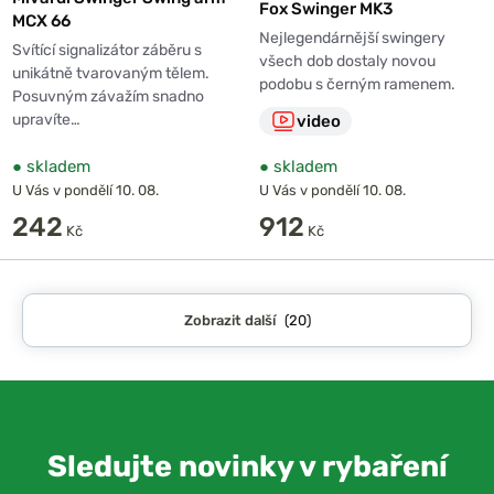
Fox Swinger MK3
MCX 66
Nejlegendárnější swingery
Svítící signalizátor záběru s
všech dob dostaly novou
unikátně tvarovaným tělem.
podobu s černým ramenem.
Posuvným závažím snadno
upravíte…
video
●
skladem
●
skladem
U Vás v pondělí 10. 08.
U Vás v pondělí 10. 08.
242
912
Kč
Kč
Zobrazit další
(20)
Sledujte novinky v rybaření