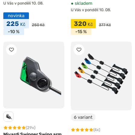
●
skladem
U Vás v pondělí 10. 08.
U Vás v pondělí 10. 08.
novinka
225
320
Kč
Kč
250 Kč
377 Kč
-10 %
-15 %
6 variant
(29x)
(4x)
Mivardi Swinger Swing arm