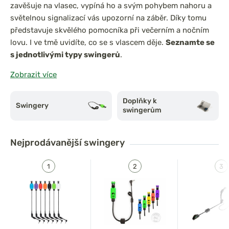
zavěšuje na vlasec, vypíná ho a svým pohybem nahoru a
světelnou signalizací vás upozorní na záběr. Díky tomu
představuje skvělého pomocníka při večerním a nočním
lovu. I ve tmě uvidíte, co se s vlascem děje.
Seznamte se
s jednotlivými typy swingerů
.
Zobrazit více
Jak vybrat swinger
Doplňky k
Swingery
Swinger na ryby
je moderní
signalizátor záběru
, který se
swingerům
zavěšuje na vlasec, vypíná ho a svým pohybem nahoru a
světelnou signalizací vás upozorní na záběr. Díky tomu
Nejprodávanější
swingery
představuje skvělého pomocníka při večerním a nočním
lovu. I ve tmě uvidíte, co se s vlascem děje.
Z čeho se skládá swinger
Swinger
se skládá z hlavy, těla a propojovací části
(řetízek či rameno) a má ve výbavě olůvko a světlo.
Swingery navíc skvěle spolupracují s jinými
signalizátory