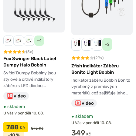
záběru nepoškodí vlasec.
Elektronické swingery
lze pomocí jacku propojit s
elektronickým hlásičem, k provozu pak obě zařízení
používají jednu baterii.
+4
Tipy k výběru swingeru
+2
(5x)
Různá závaží
– pořiďte si swingery s širokou
(29x)
Fox Swinger Black Label
Dumpy Halo Bobbin
paletou závaží nebo odporu. Pokud chytáte v
Zfish Indikátor Záběru
Bonito Light Bobbin
proudu nebo v silném větru, potřebujete swinger s
Svítící Dumpy Bobbiny jsou
stylové a citlivé indikátory
větším závažím
než na klidné vodě.
Indikátor záběru Bobbin Bonito
záběru s LED diodou,…
vyrobený z prémiových
Barva dle výběru
– podle svých potřeb si můžete
materiálů, což zajišťuje jeho…
vybrat barvu signalizace. U hi-tech swingerů si ji
video
můžete na zařízení nastavit.
video
●
skladem
Napájení světla –
může být buď chemické, nebo
U Vás v pondělí 10. 08.
●
skladem
elektronické.
U Vás v pondělí 10. 08.
788
Automatické nebo manuální vycvaknutí vlasce
–
Kč
875 Kč
349
některé signalizátory se odpojují ručně před
Kč
-10 %