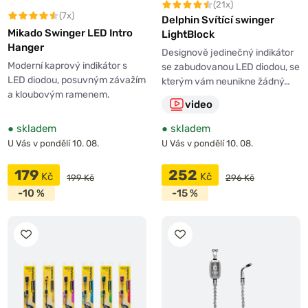
(21x)
(7x)
Delphin Svítící swinger
Mikado Swinger LED Intro
LightBlock
Hanger
Designově jedinečný indikátor
Moderní kaprový indikátor s
se zabudovanou LED diodou, se
LED diodou, posuvným závažím
kterým vám neunikne žádný…
a kloubovým ramenem.
video
●
skladem
●
skladem
U Vás v pondělí 10. 08.
U Vás v pondělí 10. 08.
179
252
Kč
Kč
199 Kč
296 Kč
-10 %
-15 %