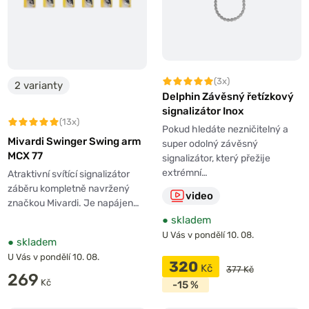
(3x)
2 varianty
Delphin Závěsný řetízkový
signalizátor Inox
(13x)
Pokud hledáte nezničitelný a
Mivardi Swinger Swing arm
super odolný závěsný
MCX 77
signalizátor, který přežije
extrémní…
Atraktivní svítící signalizátor
záběru kompletně navržený
video
značkou Mivardi. Je napájen…
●
skladem
U Vás v pondělí 10. 08.
●
skladem
U Vás v pondělí 10. 08.
320
Kč
377 Kč
269
Kč
-15 %