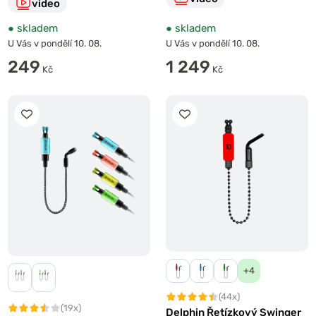
video
●
skladem
●
skladem
U Vás v pondělí 10. 08.
U Vás v pondělí 10. 08.
249
1 249
Kč
Kč
+4
(44x)
(19x)
Delphin Řetízkový Swinger