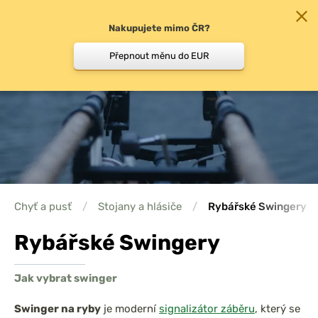
Nakupujete mimo ČR?
0
Přepnout měnu do EUR
Chyť a pusť
/
Stojany a hlásiče
/
Rybářské Swingery
Rybářské Swingery
Jak vybrat swinger
Swinger na ryby
je moderní
signalizátor záběru
, který se