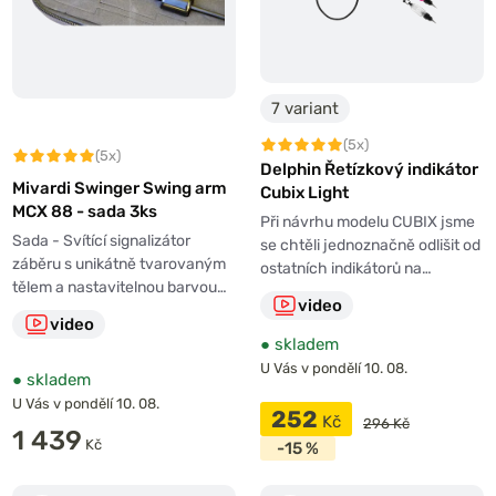
7 variant
(5x)
(5x)
Delphin Řetízkový indikátor
Mivardi Swinger Swing arm
Cubix Light
MCX 88 - sada 3ks
Při návrhu modelu CUBIX jsme
Sada - Svítící signalizátor
se chtěli jednoznačně odlišit od
záběru s unikátně tvarovaným
ostatních indikátorů na…
tělem a nastavitelnou barvou…
video
video
●
skladem
U Vás v pondělí 10. 08.
●
skladem
U Vás v pondělí 10. 08.
252
Kč
296 Kč
1 439
Kč
-15 %