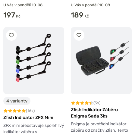
U Vás v pondělí 10. 08.
U Vás v pondělí 10. 08.
197
189
Kč
Kč
4 varianty
(3x)
Zfish Indikátor Záběru
(16x)
Enigma Sada 3ks
Zfish Indicator ZFX Mini
Enigma je prvotřídní indikátor
ZFX mini představuje spolehlivý
záběru od značky Zfish. Tento
indikátor záběru v