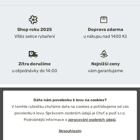
Shop roku 2025
Doprava zdarma
Vítěz sekce rybaření
u nákupu nad 1400 Kč
Zítra doručíme
Nejnižší ceny
u objednávky do 14:00
vám garantujeme
2026 Chyť a pusť
Obchodní podmínky
Dáte nám povolenku k lovu na cookies?
Ochrana osobních údajů
V tomhle rybníčku chytáme data na cookies a potřebujeme od vás
Technické řešení: Simplia s.r.o.
povolenku k lovu. Správcem osobních údajů je Chyť a pusť s.r.o.
Strategický design: Petr Široký
Podrobnější informace o
zpracování osobních údajů
.
Nesouhlasím