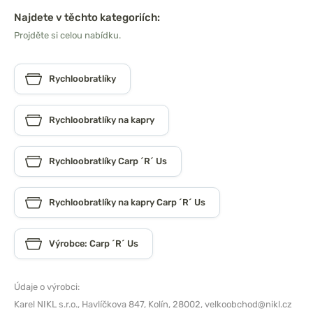
Najdete v těchto kategoriích:
Projděte si celou nabídku.
Rychloobratlíky
Rychloobratlíky na kapry
Rychloobratlíky Carp ´R´ Us
Rychloobratlíky na kapry Carp ´R´ Us
Výrobce: Carp ´R´ Us
Údaje o výrobci:
Karel NIKL s.r.o.,
Havlíčkova 847, Kolín, 28002,
velkoobchod@nikl.cz