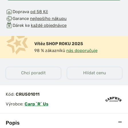
Doprava
od 58 Kč
Garance
nejlepšího nákupu
Dárek ke
každé objednávce
Vítěz SHOP ROKU 2025
98 % zákazníků
nás doporučuje
Chci poradit
Hlídat cenu
Kód:
CRU501011
Výrobce:
Carp ´R´ Us
Popis