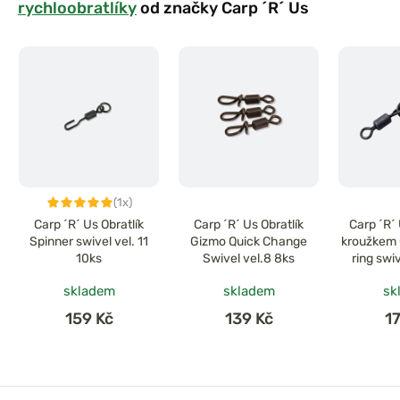
rychloobratlíky
od značky Carp ´R´ Us
(1x)
Carp ´R´ Us Obratlík
Carp ´R´ Us Obratlík
Carp ´R´ 
Spinner swivel vel. 11
Gizmo Quick Change
kroužkem 
10ks
Swivel vel.8 8ks
ring swi
skladem
skladem
sk
159 Kč
139 Kč
1