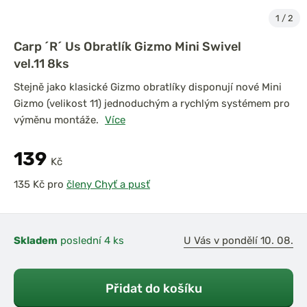
1
/
2
Carp ´R´ Us Obratlík Gizmo Mini Swivel
vel.11 8ks
Stejně jako klasické Gizmo obratlíky disponují nové Mini
Gizmo (velikost 11) jednoduchým a rychlým systémem pro
výměnu montáže.
Více
139
Kč
pro
členy Chyť a pusť
Skladem
poslední 4 ks
U Vás v pondělí 10. 08.
Přidat do košíku