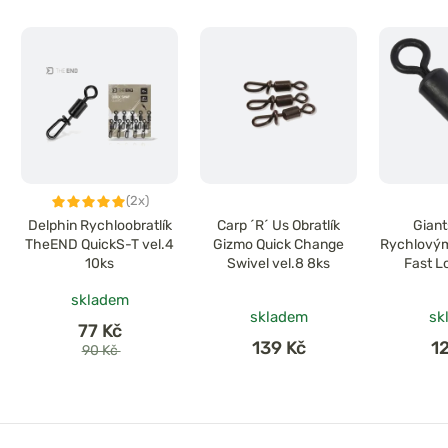
(2x)
Delphin Rychloobratlík
Carp ´R´ Us Obratlík
Giant
TheEND QuickS-T vel.4
Gizmo Quick Change
Rychlovým
10ks
Swivel vel.8 8ks
Fast L
vel
skladem
skladem
sk
77 Kč
139 Kč
1
90 Kč