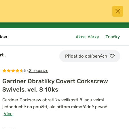
0
menu
Oblíbené
přihlásit
košík
lovu
Akce, dárky
Značky
rt…
Přidat do oblíbených
5x
2 recenze
Gardner Obratlíky Covert Corkscrew
Swivels, vel. 8 10ks
Gardner Corkscrew obratlíky velikosti 8 jsou velmi
jednoduché na použití, ale přitom mimořádně pevné.
Více