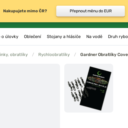
Nakupujete mimo ČR?
Přepnout měnu do EUR
 o úlovky
Oblečení
Stojany a hlásiče
Na vodě
Druh rybo
inky, obratlíky
/
Rychloobratlíky
/
Gardner Obratlíky Cove