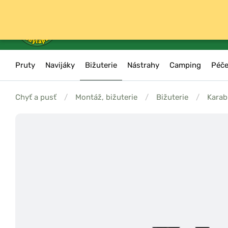
Pruty
Navijáky
Bižuterie
Nástrahy
Camping
Péče
Chyť a pusť
/
Montáž, bižuterie
/
Bižuterie
/
Karab