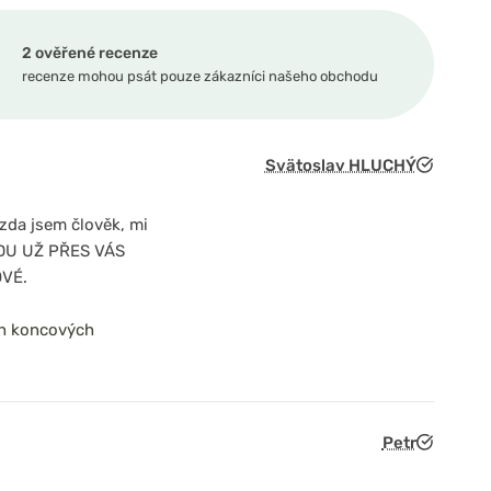
2 ověřené recenze
recenze mohou psát pouze zákazníci našeho obchodu
Svätoslav HLUCHÝ
zda jsem člověk, mi
UDU UŽ PŘES VÁS
VÉ.
ch koncových
Petr