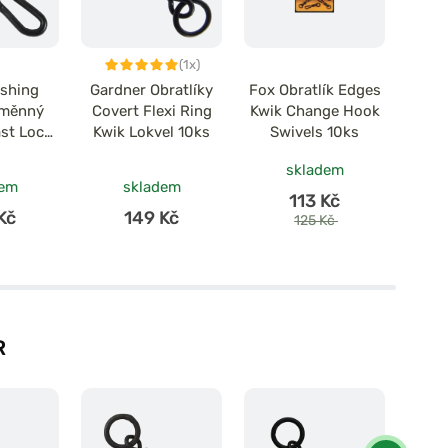
(1x)
ishing
Gardner Obratlíky
Fox Obratlík Edges
Carp 
ýměnný
Covert Flexi Ring
Kwik Change Hook
Gizm
ast Lock
Kwik Lokvel 10ks
Swivels 10ks
.8/10ks
skladem
dem
skladem
113 Kč
Kč
149 Kč
125 Kč
R