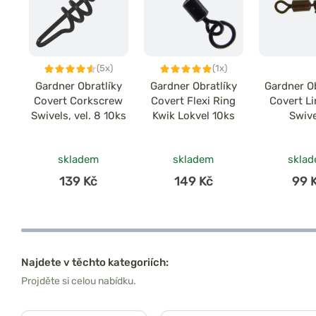
(5x)
(1x)
Gardner Obratlíky
Gardner Obratlíky
Gardner Ob
Covert Corkscrew
Covert Flexi Ring
Covert Li
Swivels, vel. 8 10ks
Kwik Lokvel 10ks
Swiv
skladem
skladem
skla
139 Kč
149 Kč
99 
Najdete v těchto kategoriích:
Projděte si celou nabídku.