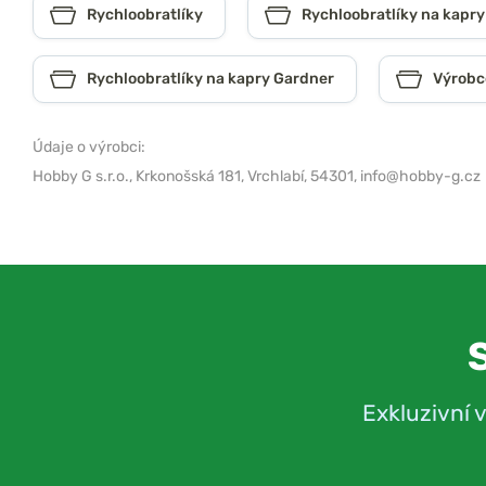
Rychloobratlíky
Rychloobratlíky na kapry
Rychloobratlíky na kapry Gardner
Výrobc
Údaje o výrobci:
Hobby G s.r.o.,
Krkonošská 181, Vrchlabí, 54301,
info@hobby-g.cz
Exkluzivní 