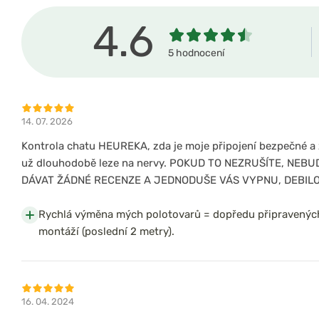
4.6
5 hodnocení
14. 07. 2026
Kontrola chatu HEUREKA, zda je moje připojení bezpečné a 
už dlouhodobě leze na nervy. POKUD TO NEZRUŠÍTE, NEB
DÁVAT ŽÁDNÉ RECENZE A JEDNODUŠE VÁS VYPNU, DEBILO
Rychlá výměna mých polotovarů = dopředu připravený
montáží (poslední 2 metry).
16. 04. 2024