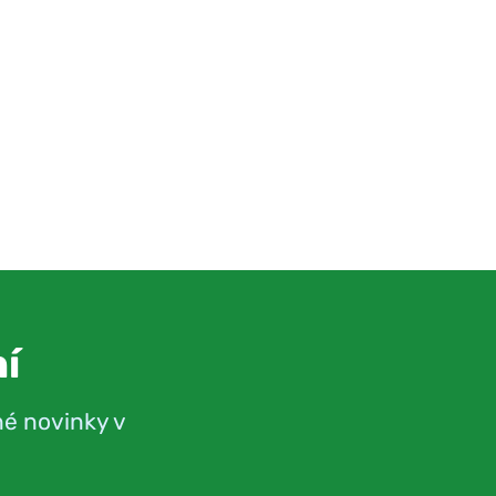
í
né novinky v