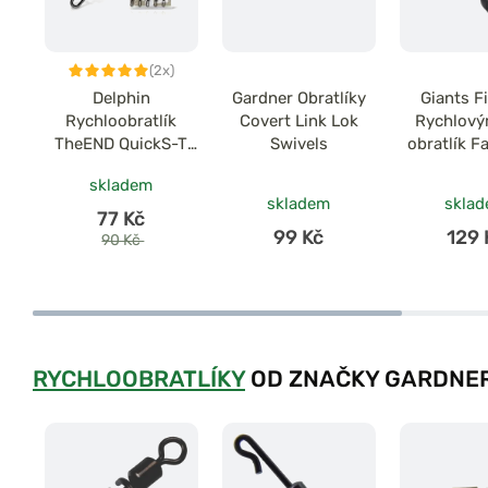
(2x)
Delphin
Gardner Obratlíky
Giants F
Rychloobratlík
Covert Link Lok
Rychlov
TheEND QuickS-T
Swivels
obratlík F
vel.4 10ks
Swivel vel
skladem
skladem
skla
77 Kč
99 Kč
129 
90 Kč
RYCHLOOBRATLÍKY
OD ZNAČKY GARDNE