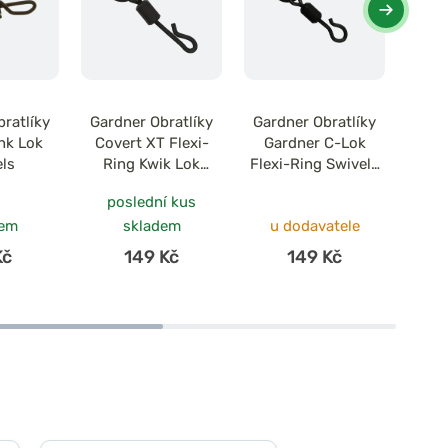
ratlíky
Gardner Obratlíky
Gardner Obratlíky
Gard
nk Lok
Covert XT Flexi-
Gardner C-Lok
Gard
els
Ring Kwik Lok
Flexi-Ring Swivels
Lok 
Swivels vel. 12
vel.12 10ks
poslední kus
dem
skladem
u dodavatele
d
Kč
149 Kč
149 Kč