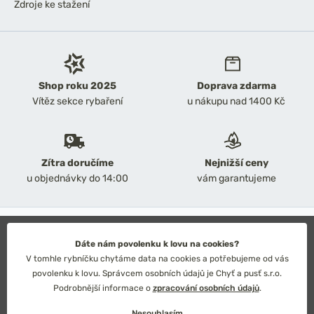
Zdroje ke stažení
Shop roku 2025
Doprava zdarma
Vítěz sekce rybaření
u nákupu nad 1400 Kč
Zítra doručíme
Nejnižší ceny
u objednávky do 14:00
vám garantujeme
2026 Chyť a pusť
Obchodní podmínky
Dáte nám povolenku k lovu na cookies?
Ochrana osobních údajů
V tomhle rybníčku chytáme data na cookies a potřebujeme od vás
Technické řešení: Simplia s.r.o.
povolenku k lovu. Správcem osobních údajů je Chyť a pusť s.r.o.
Strategický design: Petr Široký
Podrobnější informace o
zpracování osobních údajů
.
Nesouhlasím