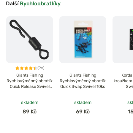
Další
Rychloobratlíky
(9x)
Giants Fishing
Giants Fishing
Korda 
Rychlovýměnný obratlík
Rychlovýměnný obratlík
kroužkem 
Quick Release Swivel
Quick Swap Swivel 10ks
Swi
vel.8/10ks
skladem
skladem
sk
89 Kč
69 Kč
1