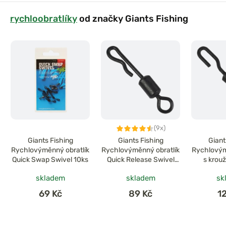
rychloobratlíky
od značky Giants Fishing
(9x)
Giants Fishing
Giants Fishing
Giant
Rychlovýměnný obratlík
Rychlovýměnný obratlík
Rychlovým
Quick Swap Swivel 10ks
Quick Release Swivel
s krou
vel.8/10ks
Change Swi
skladem
skladem
sk
Ronnie 
69 Kč
89 Kč
1