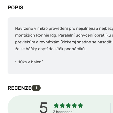
POPIS
Navrženo v mikro provedení pro nejsilnější a nejbe
montážích Ronnie Rig. Paralelní uchycení obratlíku
převlekům a rovnátkám (kickers) snadno se nasadit
že se háčky chytí do sítěk podběráků.
10ks v balení
RECENZE
1
5
3 hodnocení