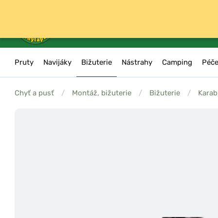
Pruty
Navijáky
Bižuterie
Nástrahy
Camping
Péče
Chyť a pusť
/
Montáž, bižuterie
/
Bižuterie
/
Karab