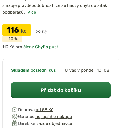
snižuje pravděpodobnost, že se háčky chytí do sítěk
podběráků.
Více
116
Kč
129 Kč
-10 %
pro
členy Chyť a pusť
Skladem
poslední kus
U Vás v pondělí 10. 08.
Přidat do košíku
Doprava
od 58 Kč
Garance
nejlepšího nákupu
Dárek ke
každé objednávce