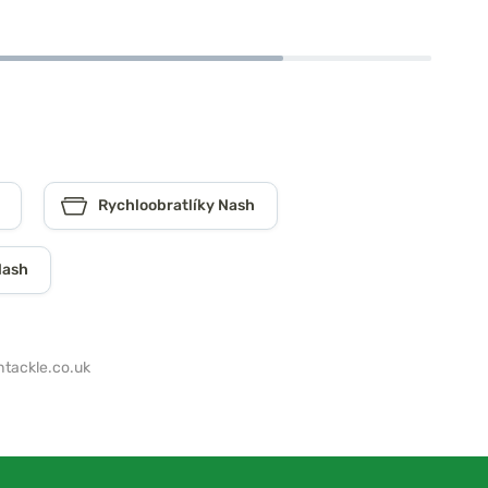
Rychloobratlíky Nash
Nash
tackle.co.uk