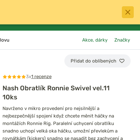
0
menu
Oblíbené
přihlásit
košík
lovu
Akce, dárky
Značky
Přidat do oblíbených
3x
1 recenze
Nash Obratlík Ronnie Swivel vel.11
10ks
Navrženo v mikro provedení pro nejsilnější a
nejbezpečnější spojení když chcete měnit háčky na
montážích Ronnie Rig. Paralelní uchycení obratlíku
snadno uchopí velká oka háčku, umožní převlekům a
rovnátkám (kickers) snadno se nasadit bez zachycení a