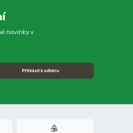
í
né novinky v
Přihlásit k odběru