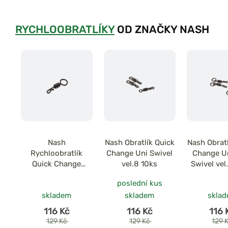
RYCHLOOBRATLÍKY
OD ZNAČKY NASH
Nash
Nash Obratlík Quick
Nash Obratl
Rychloobratlík
Change Uni Swivel
Change U
Quick Change
vel.8 10ks
Swivel vel
Helicopter Swivel
poslední kus
vel.8 10ks
skladem
skladem
skla
116 Kč
116 Kč
116 
129 Kč
129 Kč
129 