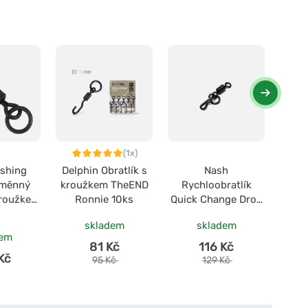
(1x)
ishing
Delphin Obratlík s
Nash
Carp 
ýměnný
kroužkem TheEND
Rychloobratlík
Spinn
kroužkem
Ronnie 10ks
Quick Change Drop
hange
Off Inline Swivel
skladem
skladem
th Ring
vel.8 10ks
dem
.12/10ks
81 Kč
116 Kč
Kč
95 Kč
129 Kč