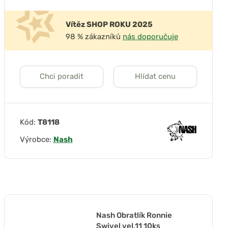
Vítěz SHOP ROKU 2025
98 % zákazníků
nás doporučuje
Chci poradit
Hlídat cenu
Kód:
T8118
Výrobce:
Nash
Nash Obratlík Ronnie
Swivel vel.11 10ks