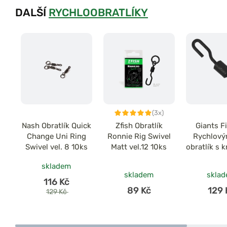
DALŠÍ
RYCHLOOBRATLÍKY
(3x)
Nash Obratlík Quick
Zfish Obratlík
Giants F
Change Uni Ring
Ronnie Rig Swivel
Rychlov
Swivel vel. 8 10ks
Matt vel.12 10ks
obratlík s 
Quick C
skladem
Swivel Wi
skladem
skla
Ronnie vel
116 Kč
89 Kč
129 
129 Kč