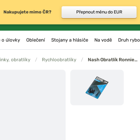
Nakupujete mimo ČR?
Přepnout měnu do EUR
 o úlovky
Oblečení
Stojany a hlásiče
Na vodě
Druh rybo
inky, obratlíky
/
Rychloobratlíky
/
Nash Obratlík Ronnie…