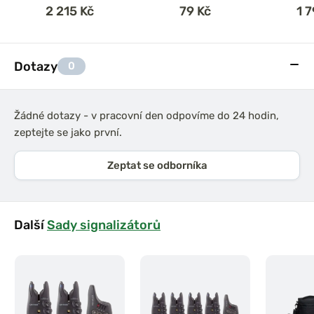
2 215 Kč
79 Kč
1 
Dotazy
0
Žádné dotazy - v pracovní den odpovíme do 24 hodin,
zeptejte se jako první.
Zeptat se odborníka
Další
Sady signalizátorů