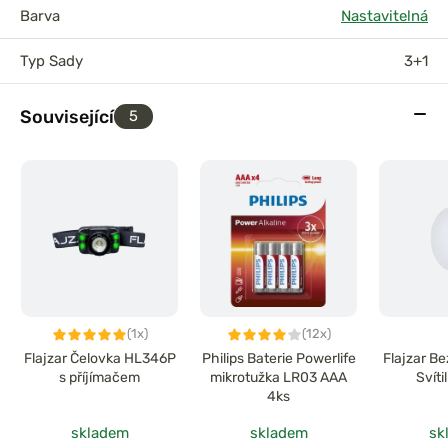
Barva
Nastavitelná
Typ Sady
3+1
Související
5
(1x)
(12x)
Flajzar Čelovka HL346P
Philips Baterie Powerlife
Flajzar B
s příjímačem
mikrotužka LR03 AAA
Svít
4ks
skladem
skladem
sk