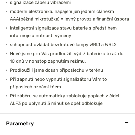
signalizace záberu vibracemi
moderní elektronika, napájení jen jedním článekm
AAA(běžná mikrotužka) = levný provoz a finanční úspora
inteligentní signalizace stavu baterie s předstihem
informuje o nutnosti výměny
schopnost ovládat bezdrátové lampy WRL1 a WRL2
Nově jsme pro Vás prodloužili výdrž baterie a to až do
10 dnů v nonstop zapnutém režimu.
Prodloužili jsme dosah příposlechu v terénu
Při zapnutí nebo vypnutí signalizátoru Vám to
příposlech oznámí tńem.
Při záběru se automaticky zablokuje poplach z čidel
ALF3 po uplynutí 3 minut se opět odblokuje
Parametry