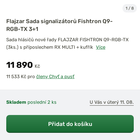
1
/
8
Flajzar Sada signalizátorů Fishtron Q9-
RGB-TX 3+1
Sada hlásičů nové řady FLAJZAR FISHTRON Q9-RGB-TX
(3ks.) s příposlechem RX MULTI + kufřík
Více
11 890
Kč
pro
členy Chyť a pusť
Skladem
poslední 2 ks
U Vás v úterý 11. 08.
Přidat do košíku