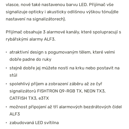
vlasce, nové také nastavenou barvu LED. Přijímač vše
signalizuje opticky i akusticky odlišnou výškou tónu(dle
nastavení na signalizátorech).
Přijímač obsahuje 3 alarmové kanály, které spolupracují s
rybářskými alarmy ALF3.
atraktivní design s pogumovaným tělem, které velmi
dobře padne do ruky
stejně dobře jej můžete nosti na krku nebo postavit na
stůl
spolehlivý příjem a zobrazení záběru až ze čyř
signalizátorů FISHTRON Q9-RGB TX, NEON TX3,
CATFISH TX3, e3TX
možnost připojení až tří alarmových bezdrátových čidel
ALF3
zabudovaná LED svítilna