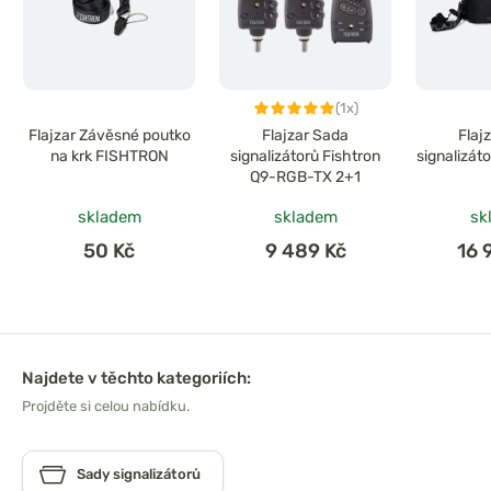
(1x)
Flajzar Závěsné poutko
Flajzar Sada
Flaj
na krk FISHTRON
signalizátorů Fishtron
signalizát
Q9-RGB-TX 2+1
skladem
skladem
sk
50 Kč
9 489 Kč
16 
Najdete v těchto kategoriích:
Projděte si celou nabídku.
Sady signalizátorů