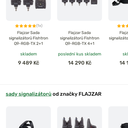
(1x)
Flajzar Sada
Flajzar Sada
Flaj
signalizátorů Fishtron
signalizátorů Fishtron
signalizát
Q9-RGB-TX 2+1
Q9-RGB-TX 4+1
skladem
poslední kus skladem
sk
9 489 Kč
14 290 Kč
14 
sady signalizátorů
od značky FLAJZAR