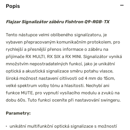
Popis
Flajzar Signalizátor záběru Fishtron Q9-RGB
-
TX
Tento nástupce velmi oblíbeného signalízatoru, je
vybaven přepracovaným komunikačním protokolem, pro
rychlejší a přesnější přenos informace o záběru na
přijímače RX MULTI, RX SIX a RX MINI. Signalizátor vyniká
množstvím nepostradatelných funkcí, jako je unikátní
optická a akustická signalizace směru potahu vlasce,
široká možnost nastavení citlivosti od 4 mm do 15cm,
velké spektrum volby tónu a hlasitosti. Nechybí ani
funkce MUTE, pro vypnutí vysílacího modulu a zvuků na
dobu 60s. Tuto funkci oceníte při nastavování swingeru.
Parametry:
unikátní multifunkční optická signalizace s možností