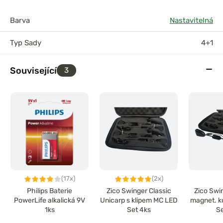
Barva
Nastavitelná
Typ Sady
4+1
Související
3
(17x)
(2x)
Philips Baterie
Zico Swinger Classic
Zico Swi
PowerLife alkalická 9V
Unicarp s klipem MC LED
magnet. k
1ks
Set 4ks
Se