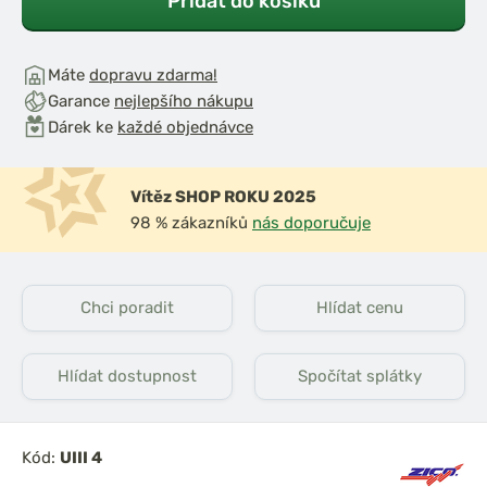
Přidat do košíku
Máte
dopravu zdarma!
Garance
nejlepšího nákupu
Dárek ke
každé objednávce
Vítěz SHOP ROKU 2025
98 % zákazníků
nás doporučuje
Chci poradit
Hlídat cenu
Hlídat dostupnost
Spočítat splátky
Kód:
UIII 4