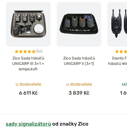
(3x)
Zico Sada hlásičů
Zico Sada hlásičů
Giants 
UNICARP III 3+1 +
UNICARP II (3+1)
hlásičů Wi
lampa,kufr
u dodavatele
u dodavatele
sk
6 611 Kč
3 839 Kč
1 
sady signalizátorů
od značky Zico