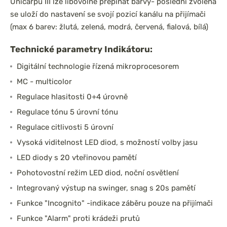
Unicarpu III lze libovolně přepínat barvy- poslední zvolená
se uloží do nastavení se svojí pozicí kanálu na přijímači
(max 6 barev: žlutá, zelená, modrá, červená, fialová, bílá)
Technické parametry Indikátoru:
Digitální technologie řízená mikroprocesorem
MC - multicolor
Regulace hlasitosti 0+4 úrovně
Regulace tónu 5 úrovní tónu
Regulace citlivosti 5 úrovní
Vysoká viditelnost LED diod, s možností volby jasu
LED diody s 20 vteřinovou pamětí
Pohotovostní režim LED diod, noční osvětlení
Integrovaný výstup na swinger, snag s 20s pamětí
Funkce "Incognito" -indikace záběru pouze na přijímači
Funkce "Alarm" proti krádeži prutů