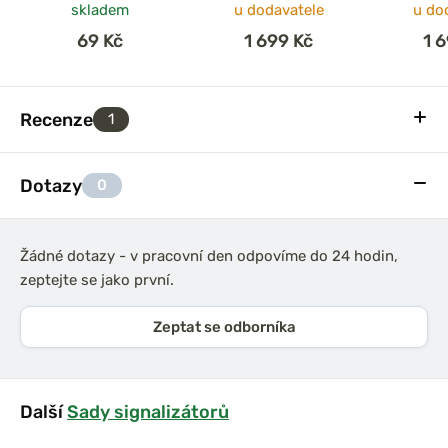
skladem
u dodavatele
u do
69 Kč
1 699 Kč
1 
Recenze
1
Dotazy
0
Žádné dotazy - v pracovní den odpovíme do 24 hodin,
zeptejte se jako první.
Zeptat se odborníka
Další
Sady signalizátorů