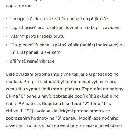
např. funkce
"Incognito" -indikace záběru pouze na přijímači;
"Lighthouse" pro lokalizaci lovného místa při zavážení,
"Alarm" proti krádeži prutů;
"Drop back" funkce- zpětný záběr (padák) indikovaný na
"S" LED panelu a zvukem,
přijímač nemá vibrace.
Celé ovládání probíhá intuitivně tak jako u předchozího
modelu. Pro přehlednost byl tento model vybaven pro
zapnutí a vypnutí indikátoru páčkou. Zapnutím do polohy
ON na "S" panelu navíc zobrazuje podíl dílků aktuálního
nabití 9V baterie. Regulace hlasitosti "V", tónu "T" a
citlivosti "S" je volena klasickými potenciometry se
zobrazením hodnoty na "S" panelu. Modifikace nočního
osvětlení, rolničky, paměťové diody a majáku je ovládáno