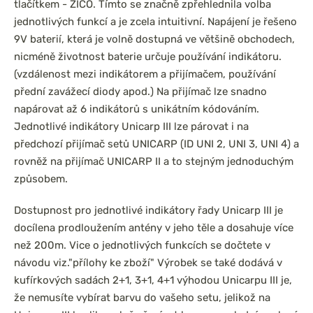
tlačítkem - ZICO. Tímto se značně zpřehlednila volba
jednotlivých funkcí a je zcela intuitivní. Napájení je řešeno
9V baterií, která je volně dostupná ve většině obchodech,
nicméně životnost baterie určuje používání indikátoru.
(vzdálenost mezi indikátorem a přijímačem, používání
přední zavážecí diody apod.) Na přijímač lze snadno
napárovat až 6 indikátorů s unikátním kódováním.
Jednotlivé indikátory Unicarp III lze párovat i na
předchozí přijímač setů UNICARP (ID UNI 2, UNI 3, UNI 4) a
rovněž na přijímač UNICARP II a to stejným jednoduchým
způsobem.
Dostupnost pro jednotlivé indikátory řady Unicarp III je
docílena prodloužením antény v jeho těle a dosahuje více
než 200m. Vice o jednotlivých funkcích se dočtete v
návodu viz."přílohy ke zboží" Výrobek se také dodává v
kufírkových sadách 2+1, 3+1, 4+1 výhodou Unicarpu III je,
že nemusíte vybírat barvu do vašeho setu, jelikož na