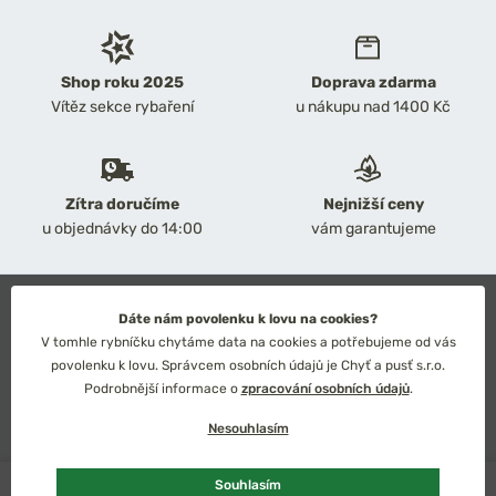
Shop roku 2025
Doprava zdarma
Vítěz sekce rybaření
u nákupu nad 1400 Kč
Zítra doručíme
Nejnižší ceny
u objednávky do 14:00
vám garantujeme
2026 Chyť a pusť
Dáte nám povolenku k lovu na cookies?
Obchodní podmínky
V tomhle rybníčku chytáme data na cookies a potřebujeme od vás
Ochrana osobních údajů
povolenku k lovu. Správcem osobních údajů je Chyť a pusť s.r.o.
Technické řešení: Simplia s.r.o.
Podrobnější informace o
zpracování osobních údajů
.
Strategický design: Petr Široký
Nesouhlasím
U dodavatele
Souhlasím