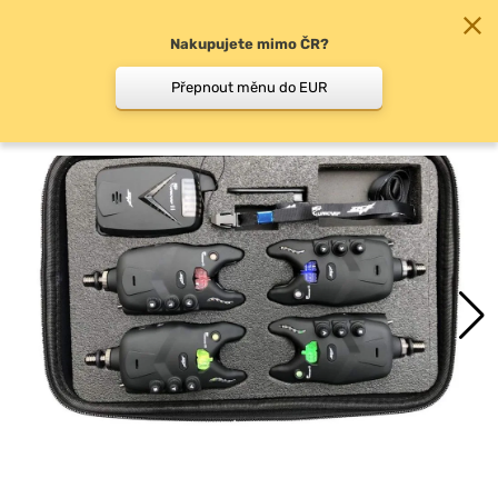
Nakupujete mimo ČR?
0
Přepnout měnu do EUR
Sady signalizátorů