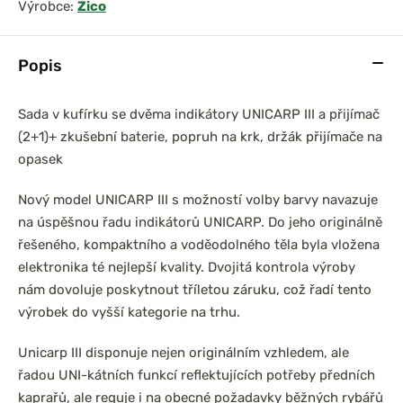
Výrobce:
Zico
Popis
Sada v kufírku se dvěma indikátory UNICARP III a přijímač
(2+1)+ zkušební baterie, popruh na krk, držák přijímače na
opasek
Nový model UNICARP III s možností volby barvy navazuje
na úspěšnou řadu indikátorů UNICARP. Do jeho originálně
řešeného, kompaktního a voděodolného těla byla vložena
elektronika té nejlepší kvality. Dvojitá kontrola výroby
nám dovoluje poskytnout tříletou záruku, což řadí tento
výrobek do vyšší kategorie na trhu.
Unicarp III disponuje nejen originálním vzhledem, ale
řadou UNI-kátních funkcí reflektujících potřeby předních
kaprařů, ale reguje i na obecné požadavky běžných rybářů