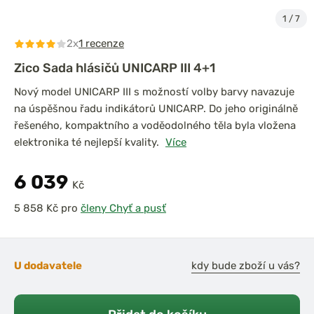
1
/
7
2x
1 recenze
Zico Sada hlásičů UNICARP III 4+1
Nový model UNICARP III s možností volby barvy navazuje
na úspěšnou řadu indikátorů UNICARP. Do jeho originálně
řešeného, kompaktního a voděodolného těla byla vložena
elektronika té nejlepší kvality.
Více
6 039
Kč
pro
členy Chyť a pusť
U dodavatele
kdy bude zboží u vás?