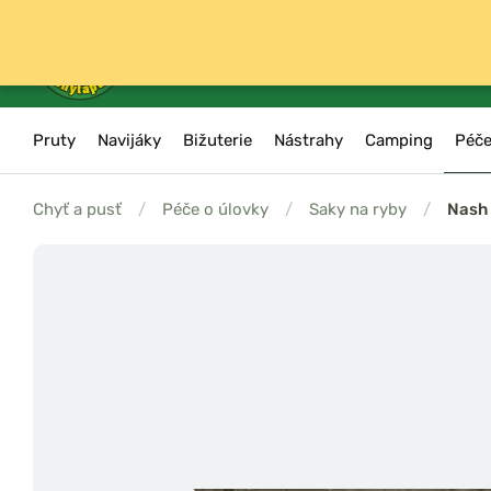
Pruty
Navijáky
Bižuterie
Nástrahy
Camping
Péče
Chyť a pusť
/
Péče o úlovky
/
Saky na ryby
/
Nash