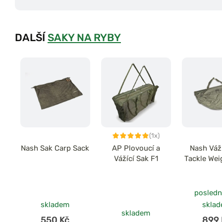
DALŠÍ
SAKY NA RYBY
(1x)
Nash Sak Carp Sack
AP Plovoucí a
Nash Váží
Vážící Sak F1
Tackle Wei
posledn
skladem
skla
skladem
550 Kč
899 