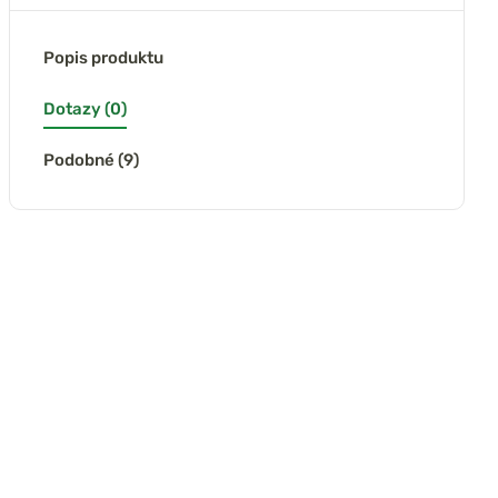
Popis produktu
Dotazy (0)
Podobné (9)
(29x)
di Vážící síťka
Trakker Sak na
Nash Sak Failsafe
Premium
kapry Sanctuary
Retainer Sling
Carp Sack
poslední kus
poslední kus
skladem
skladem
skladem