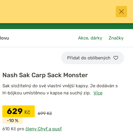
0
menu
Oblíbené
přihlásit
košík
lovu
Akce, dárky
Značky
Přidat do oblíbených
Nash Sak Carp Sack Monster
Sak složitelný do své vlastní vnější kapsy. Je dodáván s
H-bójkou umístěnou v kapse na suchý zip.
Více
629
Kč
699 Kč
-10 %
pro
členy Chyť a pusť