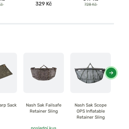
329 Kč
Kč
728 Kč
arp Sack
Nash Sak Failsafe
Nash Sak Scope
Nas
Retainer Sling
OPS Inflatable
OP
Retainer Sling
Reta
poslední kus
po