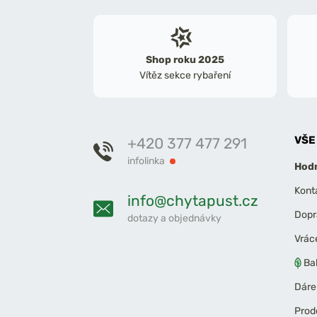
Shop roku 2025
Vítěz sekce rybaření
VŠE
+420 377 477 291
infolinka
Hodn
Kont
info@chytapust.cz
Dopr
dotazy a objednávky
Vrác
Ba
Dáre
Prod