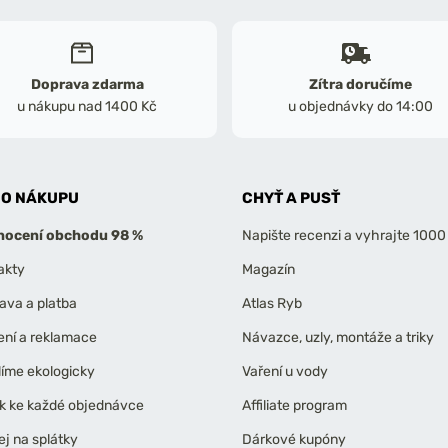
Doprava zdarma
Zítra doručíme
u nákupu nad 1400 Kč
u objednávky do 14:00
 O NÁKUPU
CHYŤ A PUSŤ
ocení obchodu 98 %
Napište recenzi a vyhrajte 1000
akty
Magazín
ava a platba
Atlas Ryb
ení a reklamace
Návazce, uzly, montáže a triky
líme ekologicky
Vaření u vody
k ke každé objednávce
Affiliate program
ej na splátky
Dárkové kupóny