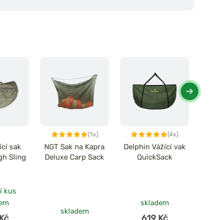
(1x)
(4x)
cí sak
NGT Sak na Kapra
Delphin Vážící vak
Mivar
gh Sling
Deluxe Carp Sack
QuickSack
í kus
dem
skladem
skladem
Kč
619 Kč