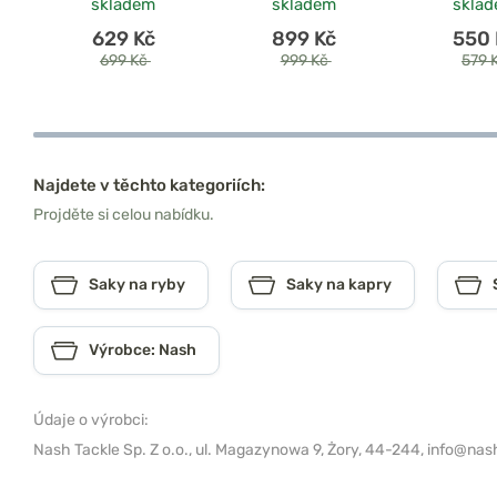
skladem
skladem
skla
629 Kč
899 Kč
550 
699 Kč
999 Kč
579 
Najdete v těchto kategoriích:
Projděte si celou nabídku.
Saky na ryby
Saky na kapry
Výrobce: Nash
Údaje o výrobci:
Nash Tackle Sp. Z o.o.,
ul. Magazynowa 9, Żory, 44-244,
info@nash