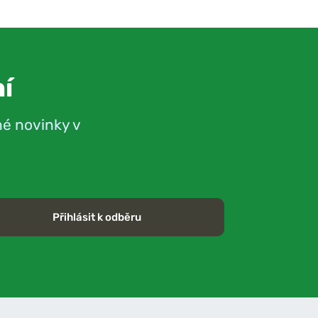
í
né novinky v
Přihlásit k odběru