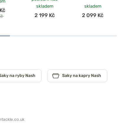
dem
skladem
skladem
Kč
2 199 Kč
2 099 Kč
Kč
Saky na ryby Nash
Saky na kapry Nash
tackle.co.uk