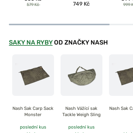
749 Kč
579 Kč
999 
SAKY NA RYBY
OD ZNAČKY NASH
Nash Sak Carp Sack
Nash Vážící sak
Nash Sak C
Monster
Tackle Weigh Sling
poslední kus
poslední kus