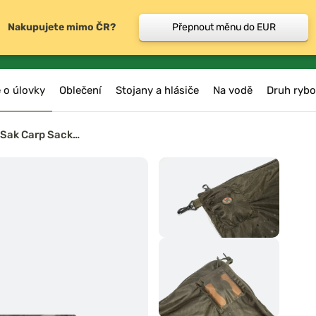
Nakupujete mimo ČR?
Přepnout měnu do EUR
 o úlovky
Oblečení
Stojany a hlásiče
Na vodě
Druh rybo
 Sak Carp Sack…