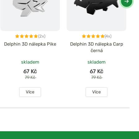
(2x)
(4x)
Delphin 3D nálepka Pike
Delphin 3D nálepka Carp
Gi
černá
skladem
skladem
67 Kč
67 Kč
79 Kč
79 Kč
Více
Více