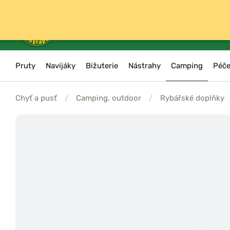
Pruty
Navijáky
Bižuterie
Nástrahy
Camping
Péče
Chyť a pusť
/
Camping, outdoor
/
Rybářské doplňky