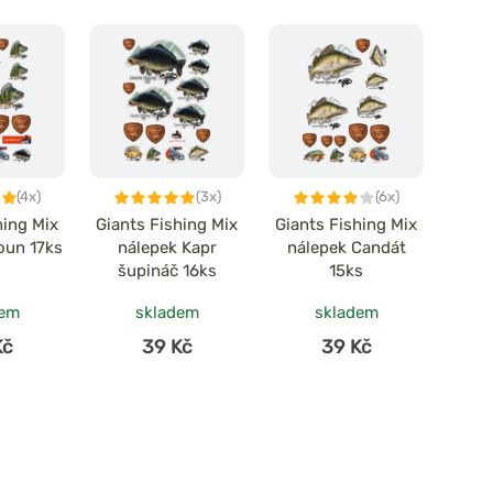
(4x)
(3x)
(6x)
hing Mix
Giants Fishing Mix
Giants Fishing Mix
oun 17ks
nálepek Kapr
nálepek Candát
šupináč 16ks
15ks
dem
skladem
skladem
Kč
39 Kč
39 Kč