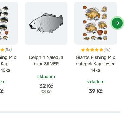
(3x)
(4x)
hing Mix
Delphin Nálepka
Giants Fishing Mix
Gian
 Kapr
kapr SILVER
nálepek Kapr lysec
nál
 16ks
14ks
skladem
dem
skladem
32 Kč
Kč
39 Kč
38 Kč