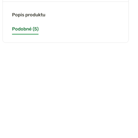
Popis produktu
Podobné (5)
(6x)
ts Fishing Mix
Delphin Nálepka
Delphin Nálepka
epek Candát
sumec SILVER
CatchME! Štika
15ks
skladem
skladem
skladem
32 Kč
32 Kč
39 Kč
38 Kč
38 Kč