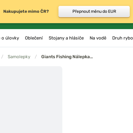
Nakupujete mimo ČR?
Přepnout měnu do EUR
 o úlovky
Oblečení
Stojany a hlásiče
Na vodě
Druh rybo
/
Samolepky
/
Giants Fishing Nálepka…