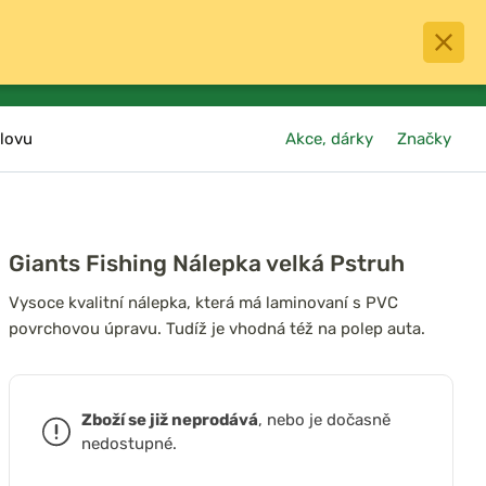
0
menu
Oblíbené
přihlásit
košík
lovu
Akce, dárky
Značky
Giants Fishing Nálepka velká Pstruh
Vysoce kvalitní nálepka, která má laminovaní s PVC
povrchovou úpravu. Tudíž je vhodná též na polep auta.
Zboží se již neprodává
, nebo je dočasně
nedostupné.