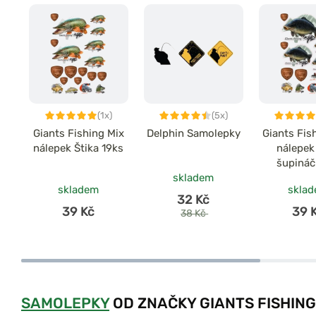
(1x)
(5x)
Giants Fishing Mix
Delphin Samolepky
Giants Fis
nálepek Štika 19ks
nálepek
šupináč
skladem
skladem
skla
32 Kč
39 Kč
39 
38 Kč
SAMOLEPKY
OD ZNAČKY GIANTS FISHING