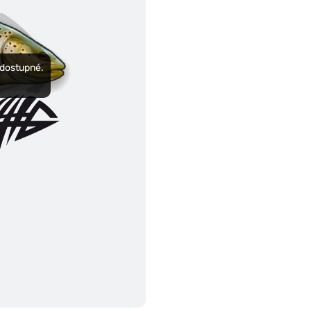
edostupné.
.