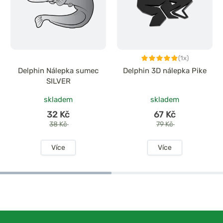
(1x)
Delphin Nálepka sumec
Delphin 3D nálepka Pike
SILVER
skladem
skladem
32 Kč
67 Kč
38 Kč
79 Kč
Více
Více