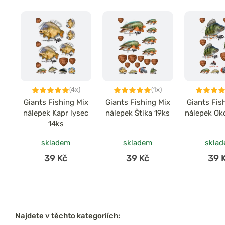
(4x)
(1x)
Giants Fishing Mix
Giants Fishing Mix
Giants Fis
nálepek Kapr lysec
nálepek Štika 19ks
nálepek Ok
14ks
skladem
skladem
skla
39 Kč
39 Kč
39 
Najdete v těchto kategoriích: