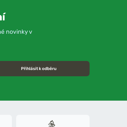
í
né novinky v
Přihlásit k odběru