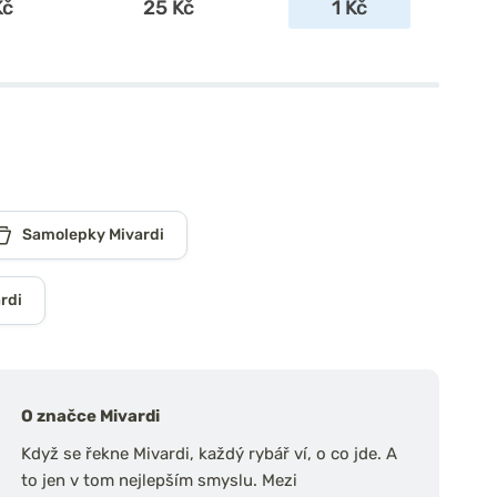
Kč
25 Kč
1 Kč
Samolepky Mivardi
rdi
O značce Mivardi
Když se řekne Mivardi, každý rybář ví, o co jde. A
to jen v tom nejlepším smyslu. Mezi