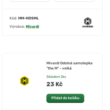
Kód:
MM-HDSML
Výrobce:
Mivardi
Mivardi Odolná samolepka
"the M" - velká
Skladem
2ks
23 Kč
Přidat do košíku