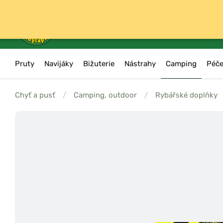
Pruty
Navijáky
Bižuterie
Nástrahy
Camping
Péče
Chyť a pusť
/
Camping, outdoor
/
Rybářské doplňky