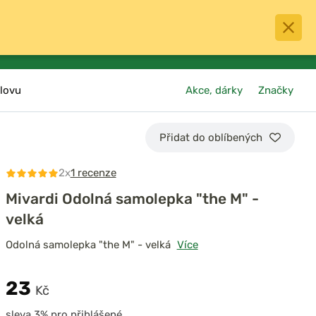
0
menu
Oblíbené
přihlásit
košík
lovu
Akce, dárky
Značky
Přidat do oblíbených
2x
1 recenze
Mivardi Odolná samolepka "the M" -
velká
Odolná samolepka "the M" - velká
Více
23
Kč
sleva 3% pro přihlášené