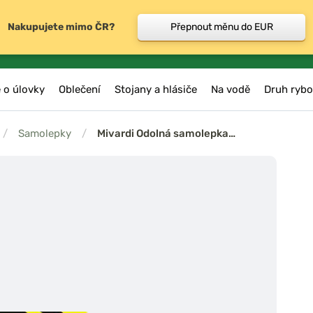
Nakupujete mimo ČR?
Přepnout měnu do EUR
 o úlovky
Oblečení
Stojany a hlásiče
Na vodě
Druh rybo
/
Samolepky
/
Mivardi Odolná samolepka…