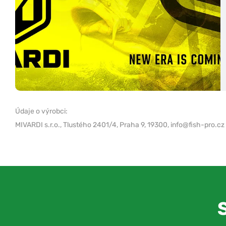
Údaje o výrobci:
MIVARDI s.r.o.,
Tlustého 2401/4, Praha 9, 19300,
info@fish-pro.cz