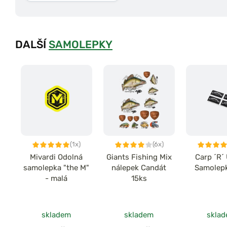
DALŠÍ
SAMOLEPKY
(1x)
(6x)
Mivardi Odolná
Giants Fishing Mix
Carp ´R´
samolepka "the M"
nálepek Candát
Samolep
- malá
15ks
skladem
skladem
skla