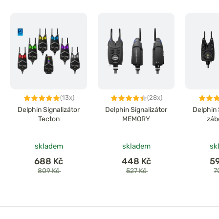
(13x)
(28x)
Delphin Signalizátor
Delphin Signalizátor
Delphin 
Tecton
MEMORY
záb
skladem
skladem
sk
688 Kč
448 Kč
5
809 Kč
527 Kč
7