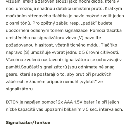
vizuální efekt a zároveň slouží jako noční dioda, která v
noci umožňuje snadnou detekci umístění prutů. Krátkým
mačkáním středového tlačítka je navíc možné zvolit jeden
z osmi tónů. Pro zpětný záběr, resp. „padák“ budete
upozorněni odlišným tónem signalizace. Pomocí tlačítka
umístěného na signalizátoru vlevo (V) navolíte
požadovanou hlasitost, včetně tichého módu. Tlačítko
napravo (S) umožňuje vybrat jednu z 5 úrovní citlivosti.
Všechna zvolená nastavení signalizátoru se uchovávají v
paměti.
Součástí signalizátorů jsou odnímatelné snag
gears, které se postarají o to, aby prut při prudkých
záběrech v žádném případě nemohl „vyletět“ ze
signalizátoru.
IXTON je napájen pomocí 2x AAA 1,5V baterií a při jejich
nízké kapacitě vás upozorní blikáním v 5 sec. intervalech.
Signalizátor/funkce