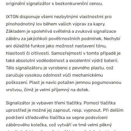
originální signalizátor s bezkonkurenční cenou.
IXTON disponuje všemi nezbytnými vlastnostmi pro
plnohodnotný lov během vašich výprav za kapry.
Základem je spolehlivá světelná a zvuková signalizace
záběru za jakýchkoli povětrnostních podmínek. Nechybí
ani důležité funkce jako možnost nastavení tónu,
hlasitosti či citlivosti. Samozřejmostí v tomto případě je
také absolutní voděodolnost a excelentní výdrž baterií.
Tělo signalizátoru je vyrobeno z pevného plastu, což
zaručuje vysokou odolnost vůči mechanickému
poškození. Plast je navíc potažen jemnou pogumovanou
vrstvou, čímž je velmi příjemný na dotek.
Signalizátor je vybaven třemi tlačítky. Pomocí tlačítka
uprostřed je možné jej zapnout, resp. vypnout. Při delším
podržení středového tlačítka se sepne podsvícení
záběrového kolečka, což vytváří ve tmě velmi pěkný