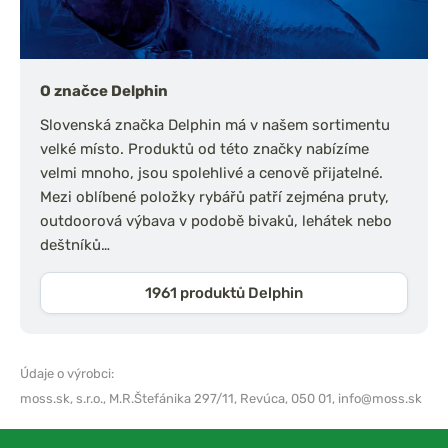
O značce Delphin
Slovenská značka Delphin má v našem sortimentu
velké místo. Produktů od této značky nabízíme
velmi mnoho, jsou spolehlivé a cenově přijatelné.
Mezi oblíbené položky rybářů patří zejména pruty,
outdoorová výbava v podobě bivaků, lehátek nebo
deštníků…
1961 produktů Delphin
Údaje o výrobci:
moss.sk, s.r.o.,
M.R.Štefánika 297/11, Revúca, 050 01,
info@moss.sk