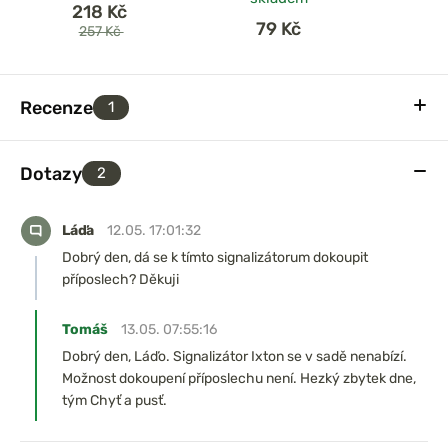
218 Kč
79 Kč
257 Kč
Recenze
1
Dotazy
2
Láďa
12.05. 17:01:32
Dobrý den, dá se k tímto signalizátorum dokoupit
příposlech? Děkuji
Tomáš
13.05. 07:55:16
Dobrý den, Láďo. Signalizátor Ixton se v sadě nenabízí.
Možnost dokoupení příposlechu není. Hezký zbytek dne,
tým Chyť a pusť.