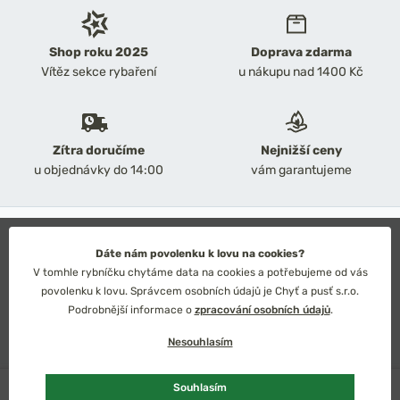
Shop roku 2025
Doprava zdarma
Vítěz sekce rybaření
u nákupu nad 1400 Kč
Zítra doručíme
Nejnižší ceny
u objednávky do 14:00
vám garantujeme
2026 Chyť a pusť
Obchodní podmínky
Dáte nám povolenku k lovu na cookies?
Ochrana osobních údajů
V tomhle rybníčku chytáme data na cookies a potřebujeme od vás
Technické řešení: Simplia s.r.o.
povolenku k lovu. Správcem osobních údajů je Chyť a pusť s.r.o.
Strategický design: Petr Široký
Podrobnější informace o
zpracování osobních údajů
.
Nesouhlasím
Skladem
více ks
Souhlasím
Česko
Slovensko
Kč
Euro
Vybrat variantu