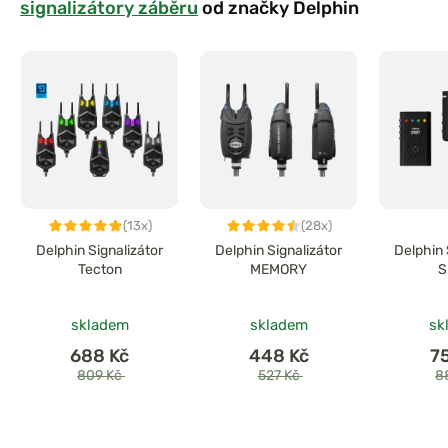
signalizátory záběru
od značky Delphin
(13x)
(28x)
Delphin Signalizátor
Delphin Signalizátor
Delphin 
Tecton
MEMORY
S
skladem
skladem
sk
688 Kč
448 Kč
7
809 Kč
527 Kč
8