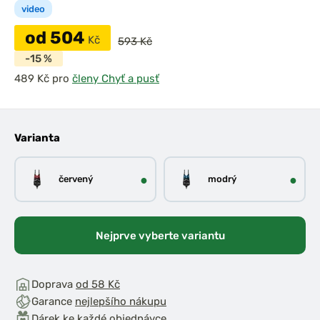
video
od 504
Kč
593 Kč
-15 %
pro
členy Chyť a pusť
Varianta
●
●
červený
modrý
Nejprve vyberte variantu
Doprava
od 58 Kč
Garance
nejlepšího nákupu
Dárek ke
každé objednávce