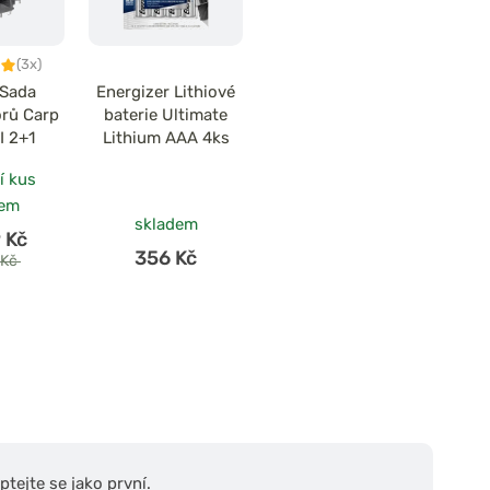
(3x)
 Sada
Energizer Lithiové
orů Carp
baterie Ultimate
I 2+1
Lithium AAA 4ks
í kus
dem
skladem
 Kč
356 Kč
 Kč
tejte se jako první.