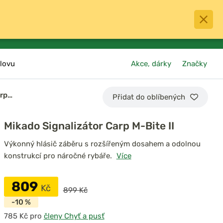
0
menu
Oblíbené
přihlásit
košík
lovu
Akce, dárky
Značky
arp…
Přidat do oblíbených
Mikado Signalizátor Carp M-Bite II
Výkonný hlásič záběru s rozšířeným dosahem a odolnou
konstrukcí pro náročné rybáře.
Více
809
Kč
899 Kč
-10 %
pro
členy Chyť a pusť