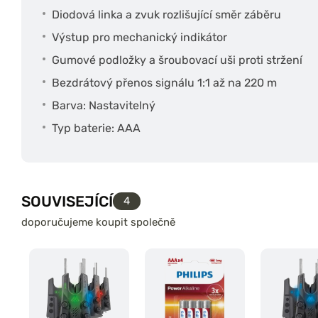
Diodová linka a zvuk rozlišující směr záběru
Výstup pro mechanický indikátor
Gumové podložky a šroubovací uši proti stržení
Bezdrátový přenos signálu 1:1 až na 220 m
Barva: Nastavitelný
Typ baterie: AAA
SOUVISEJÍCÍ
4
doporučujeme koupit společně