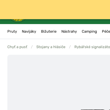
Pruty
Navijáky
Bižuterie
Nástrahy
Camping
Péče
Chyť a pusť
/
Stojany a hlásiče
/
Rybářské signalizát