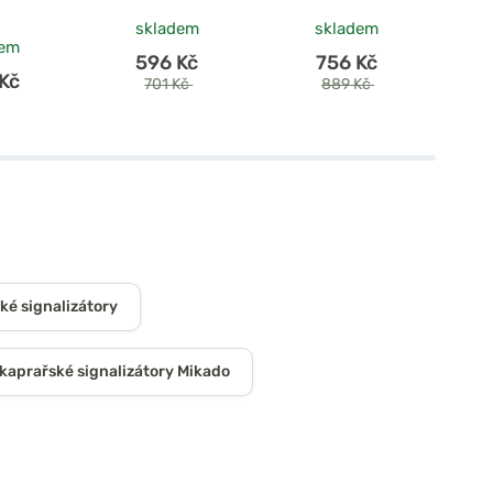
skladem
skladem
dem
596 Kč
756 Kč
Kč
701 Kč
889 Kč
é signalizátory
kaprařské signalizátory Mikado