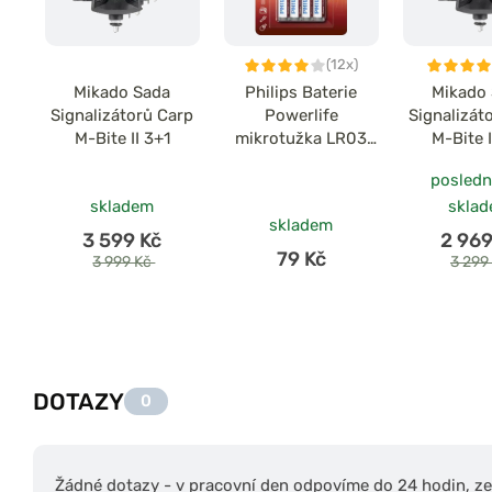
(12x)
Mikado Sada
Philips Baterie
Mikado
Signalizátorů Carp
Powerlife
Signalizát
M-Bite II 3+1
mikrotužka LR03
M-Bite I
AAA 4ks
posledn
skladem
skla
skladem
3 599 Kč
2 969
79 Kč
3 999 Kč
3 299
DOTAZY
0
Žádné dotazy - v pracovní den odpovíme do 24 hodin, zep