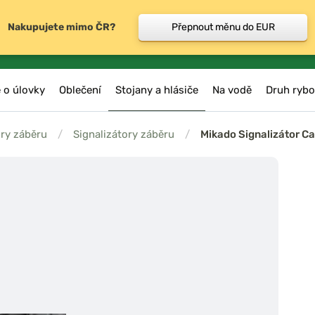
Nakupujete mimo ČR?
Přepnout měnu do EUR
 o úlovky
Oblečení
Stojany a hlásiče
Na vodě
Druh rybo
ory záběru
/
Signalizátory záběru
/
Mikado Signalizátor C