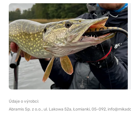
Údaje o výrobci:
Abramis Sp. z o.o.,
ul. Lakowa 52a, Łomianki, 05-092,
info@mikado