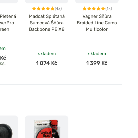
(4x)
(1x)
Pletená
Madcat Splétaná
Vagner Šňůra
Ze
werPro
Sumcová Šňůra
Braided Line Camo
šňůr
reen
Backbone PE X8
Multicolor
dem
skladem
skladem
 Kč
1 074 Kč
1 399 Kč
 Kč