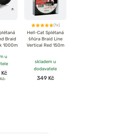
(1x)
plétaná
Hell-Cat Splétaná
nd Braid
šňůra Braid Line
ck 1000m
Vertical Red 150m
em u
skladem u
tele
dodavatele
 Kč
349 Kč
 Kč