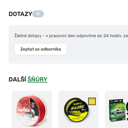
DOTAZY
0
Žádné dotazy - v pracovní den odpovíme do 24 hodin, zep
Zeptat se odborníka
DALŠÍ
ŠŇŮRY