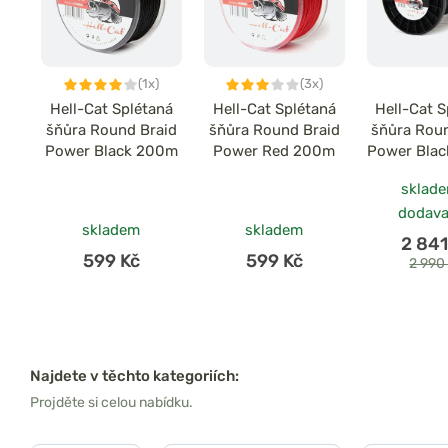
(1x)
(3x)
Hell-Cat Splétaná
Hell-Cat Splétaná
Hell-Cat S
šňůra Round Braid
šňůra Round Braid
šňůra Rou
Power Black 200m
Power Red 200m
Power Bla
sklad
dodava
skladem
skladem
2 841
599 Kč
599 Kč
2 990
Najdete v těchto kategoriích:
Projděte si celou nabídku.