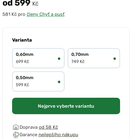
od 599
Kč
pro
členy Chyť a pusť
Varianta
0,60mm
0,70mm
●
●
699 Kč
749 Kč
0,50mm
●
599 Kč
Nejprve vyberte variantu
Doprava
od 58 Kč
Garance
nejlepšího nákupu