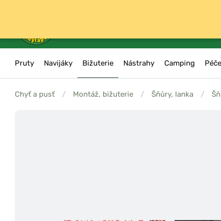
Pruty
Navijáky
Bižuterie
Nástrahy
Camping
Péče
Chyť a pusť
/
Montáž, bižuterie
/
Šňůry, lanka
/
Šň