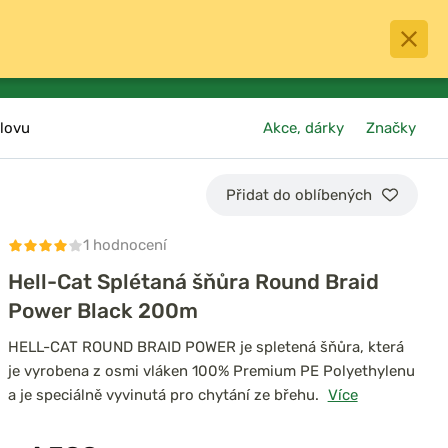
0
menu
Oblíbené
přihlásit
košík
lovu
Akce, dárky
Značky
Přidat do oblíbených
1 hodnocení
Hell-Cat Splétaná šňůra Round Braid
Power Black 200m
HELL-CAT ROUND BRAID POWER je spletená šňůra, která
je vyrobena z osmi vláken 100% Premium PE Polyethylenu
a je speciálně vyvinutá pro chytání ze břehu.
Více