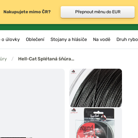
Nakupujete mimo ČR?
Přepnout měnu do EUR
 o úlovky
Oblečení
Stojany a hlásiče
Na vodě
Druh rybo
ůry
/
Hell-Cat Splétaná šňůra…