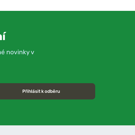
í
né novinky v
Přihlásit k odběru