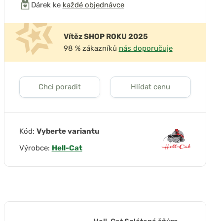
Dárek ke
každé objednávce
Vítěz SHOP ROKU 2025
98 % zákazníků
nás doporučuje
Chci poradit
Hlídat cenu
Kód:
Vyberte variantu
Výrobce:
Hell-Cat