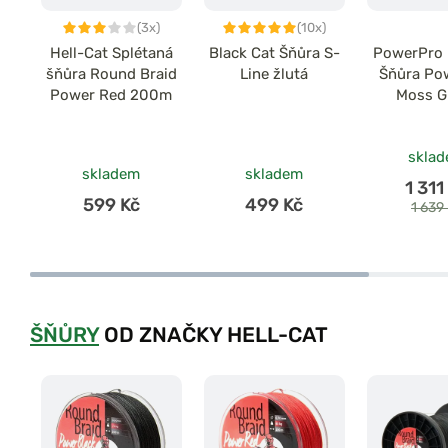
(3x)
(10x)
Hell-Cat Splétaná
Black Cat Šňůra S-
PowerPro 
šňůra Round Braid
Line žlutá
Šňůra Po
Power Red 200m
Moss G
skla
skladem
skladem
1 311
599 Kč
499 Kč
1 639
ŠŇŮRY
OD ZNAČKY HELL-CAT