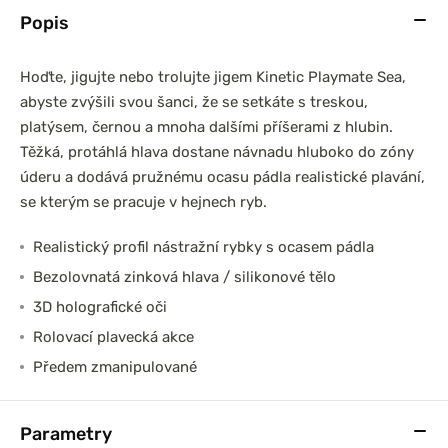
Popis
Hoďte, jigujte nebo trolujte jigem Kinetic Playmate Sea,
abyste zvýšili svou šanci, že se setkáte s treskou,
platýsem, černou a mnoha dalšími příšerami z hlubin.
Těžká, protáhlá hlava dostane návnadu hluboko do zóny
úderu a dodává pružnému ocasu pádla realistické plavání,
se kterým se pracuje v hejnech ryb.
Realistický profil nástražní rybky s ocasem pádla
Bezolovnatá zinková hlava / silikonové tělo
3D holografické oči
Rolovací plavecká akce
Předem zmanipulované
Parametry