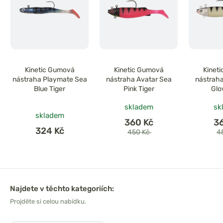
Kinetic Gumová
Kinetic Gumová
Kinet
nástraha Playmate Sea
nástraha Avatar Sea
nástraha
Blue Tiger
Pink Tiger
Glo
skladem
sk
skladem
360 Kč
3
324 Kč
450 Kč
4
Najdete v těchto kategoriích:
Projděte si celou nabídku.