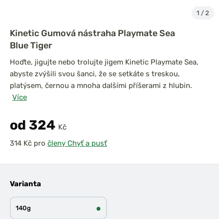
1
/
2
Kinetic Gumová nástraha Playmate Sea
Blue Tiger
Hoďte, jigujte nebo trolujte jigem Kinetic Playmate Sea,
abyste zvýšili svou šanci, že se setkáte s treskou,
platýsem, černou a mnoha dalšími příšerami z hlubin.
Více
od 324
Kč
pro
členy Chyť a pusť
Varianta
●
140g