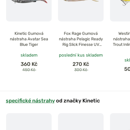
Kinetic Gumová
Fox Rage Gumová
Westi
nástraha Avatar Sea
nástraha Pelagic Ready
nástrah
Blue Tiger
Rig Slick Finesse UV
Trout Inl
Wakasagi
skladem
poslední kus skladem
sk
360 Kč
270 Kč
5
450 Kč
300 Kč
specifické nástrahy
od značky Kinetic