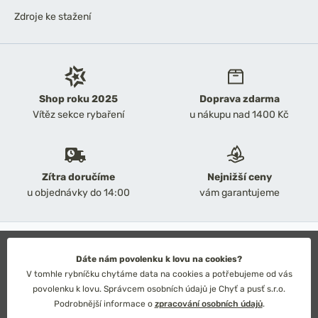
Zdroje ke stažení
Shop roku 2025
Doprava zdarma
Vítěz sekce rybaření
u nákupu nad 1400 Kč
Zítra doručíme
Nejnižší ceny
u objednávky do 14:00
vám garantujeme
2026 Chyť a pusť
Obchodní podmínky
Dáte nám povolenku k lovu na cookies?
Ochrana osobních údajů
V tomhle rybníčku chytáme data na cookies a potřebujeme od vás
Technické řešení: Simplia s.r.o.
povolenku k lovu. Správcem osobních údajů je Chyť a pusť s.r.o.
Strategický design: Petr Široký
Podrobnější informace o
zpracování osobních údajů
.