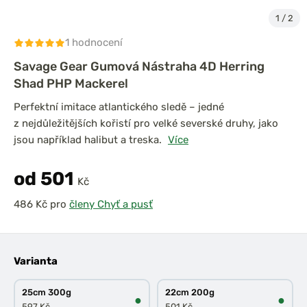
1
/
2
1 hodnocení
Savage Gear Gumová Nástraha 4D Herring
Shad PHP Mackerel
Perfektní imitace atlantického sledě – jedné
z nejdůležitějších kořistí pro velké severské druhy, jako
jsou například halibut a treska.
Více
od 501
Kč
pro
členy Chyť a pusť
Varianta
25cm 300g
22cm 200g
●
●
597 Kč
501 Kč