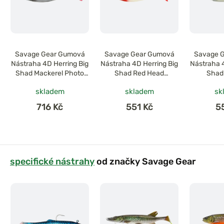
Savage Gear Gumová
Savage Gear Gumová
Savage 
Nástraha 4D Herring Big
Nástraha 4D Herring Big
Nástraha 4
Shad Mackerel Photo
Shad Red Head
Shad 
Print
Mackerel
skladem
skladem
sk
716 Kč
551 Kč
5
specifické nástrahy
od značky Savage Gear