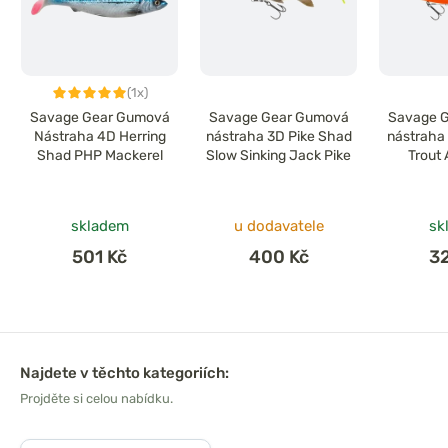
(1x)
Savage Gear Gumová
Savage Gear Gumová
Savage 
Nástraha 4D Herring
nástraha 3D Pike Shad
nástraha 
Shad PHP Mackerel
Slow Sinking Jack Pike
Trout 
skladem
u dodavatele
sk
501 Kč
400 Kč
3
Najdete v těchto kategoriích:
Projděte si celou nabídku.