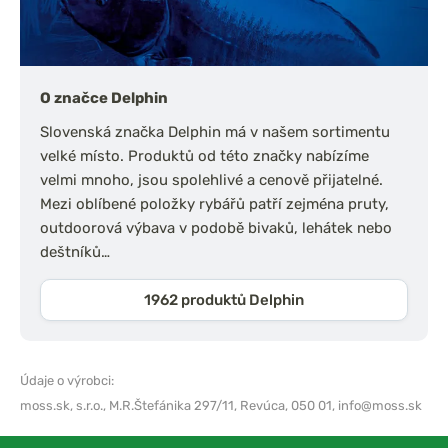
O značce Delphin
Slovenská značka Delphin má v našem sortimentu
velké místo. Produktů od této značky nabízíme
velmi mnoho, jsou spolehlivé a cenově přijatelné.
Mezi oblíbené položky rybářů patří zejména pruty,
outdoorová výbava v podobě bivaků, lehátek nebo
deštníků…
1962 produktů Delphin
Údaje o výrobci:
moss.sk, s.r.o.,
M.R.Štefánika 297/11, Revúca, 050 01,
info@moss.sk