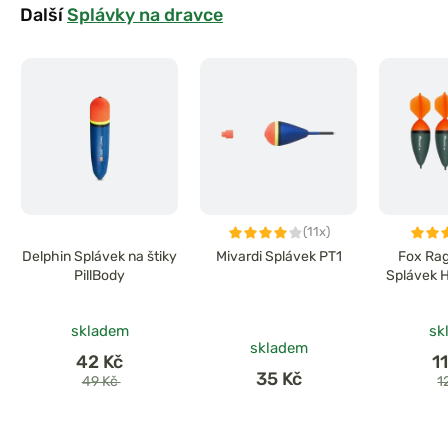
Další
Splávky na dravce
(11x)
Delphin Splávek na štiky
Mivardi Splávek PT1
Fox Rag
PillBody
Splávek H
skladem
sk
skladem
42 Kč
1
35 Kč
49 Kč
1