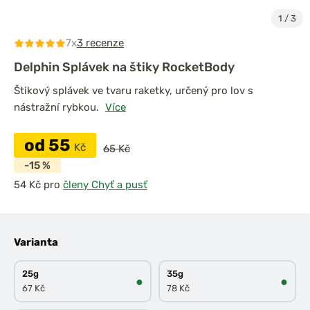
1
/
3
7x
3 recenze
Delphin Splávek na štiky RocketBody
Štikový splávek ve tvaru raketky, určený pro lov s
nástražní rybkou.
Více
od 55
Kč
65 Kč
-15 %
pro
členy Chyť a pusť
Varianta
25g
35g
●
●
67 Kč
78 Kč