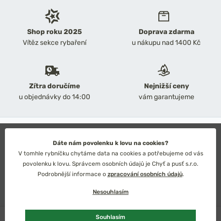
Shop roku 2025
Doprava zdarma
Vítěz sekce rybaření
u nákupu nad 1400 Kč
Zítra doručíme
Nejnižší ceny
u objednávky do 14:00
vám garantujeme
2026 Chyť a pusť
Obchodní podmínky
Dáte nám povolenku k lovu na cookies?
Ochrana osobních údajů
V tomhle rybníčku chytáme data na cookies a potřebujeme od vás
Technické řešení: Simplia s.r.o.
povolenku k lovu. Správcem osobních údajů je Chyť a pusť s.r.o.
Strategický design: Petr Široký
Podrobnější informace o
zpracování osobních údajů
.
Nesouhlasím
Skladem
více ks
Souhlasím