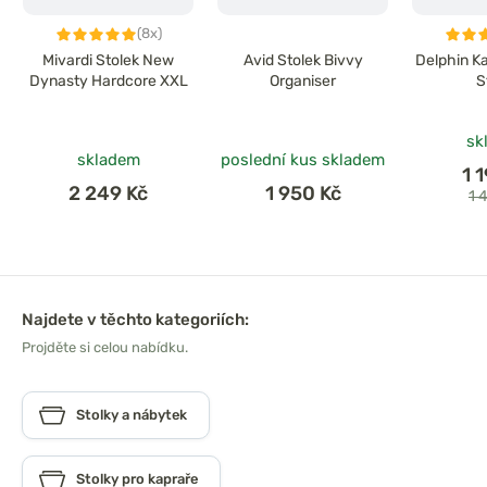
(8x)
Mivardi Stolek New
Avid Stolek Bivvy
Delphin Ka
Dynasty Hardcore XXL
Organiser
S
sk
skladem
poslední kus skladem
1 
2 249 Kč
1 950 Kč
1 
Najdete v těchto kategoriích:
Projděte si celou nabídku.
Stolky a nábytek
Stolky pro kapraře