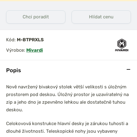
Chci poradit
Hlídat cenu
k Entrix XL
Mivardi Křeslo
Professional Quattro
Kód:
M-BTPRXLS
Výrobce:
Mivardi
Popis
Nově navržený bivakový stolek větší velikosti s úložným
prostorem pod deskou. Úložný prostor je uzavíratelný na
zip a jeho dno je zpevněno lehkou ale dostatečně tuhou
deskou.
Celokovová konstrukce hlavní desky je zárukou tuhosti a
dlouhé životnosti. Teleskopické nohy jsou vybaveny