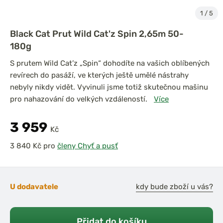
1
/
5
Black Cat Prut Wild Cat'z Spin 2,65m 50-
180g
S prutem Wild Cat’z „Spin“ dohodíte na vašich oblíbených
revírech do pasáží, ve kterých ještě umělé nástrahy
nebyly nikdy vidět. Vyvinuli jsme totiž skutečnou mašinu
pro nahazování do velkých vzdáleností.
Více
3 959
Kč
pro
členy Chyť a pusť
U dodavatele
kdy bude zboží u vás?
Přidat do košíku