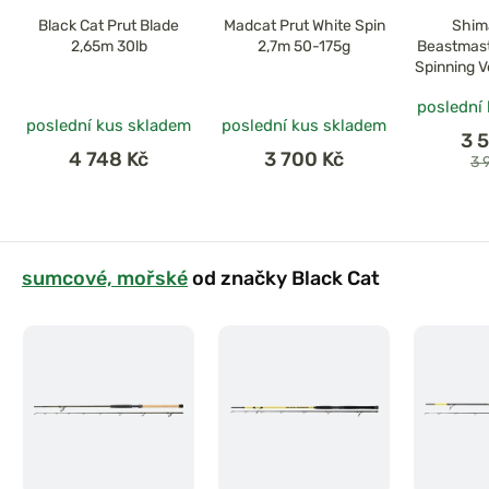
Black Cat Prut Blade
Madcat Prut White Spin
Shim
2,65m 30lb
2,7m 50-175g
Beastmast
Spinning V
poslední
poslední kus skladem
poslední kus skladem
3 
4 748 Kč
3 700 Kč
3 
sumcové, mořské
od značky Black Cat