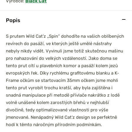
Výrobce:
Black Cat
Popis
prařský set
Chyť a pusť Neoprénová
S prutem Wild Cat’z „Spin“ dohodíte na vašich oblíbených
0 3,6m 3lb
páska na pruty 2ks
revírech do pasáží, ve kterých ještě umělé nástrahy
íl
nebyly nikdy vidět. Vyvinuli jsme totiž skutečnou mašinu
pro nahazování do velkých vzdáleností. Jako doma se
tento prut cítí u plavebních komor a pasáží kolem jezů
evropských řek. Díky rychlému grafitovému blanku a K-
Frame očkům se startovacím 35mm očkem jsme mohli
tento prut vyrobit trochu kratší, aby byla zajištěna i
snadná manipulace při metodě přívlače nakrátko z lodě
volně unášené kolem zarostlých břehů v nejhlubší
divočině, tedy optimalizované vlastnosti pro výše
jmenované. Nenápadný Wild Cat’z design se perfektně
hodí k těmto náročným přírodním podmínkám.