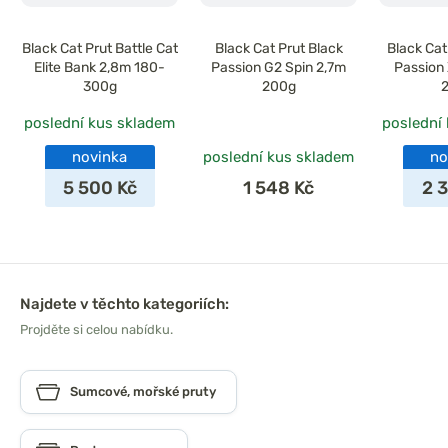
Black Cat Prut Battle Cat
Black Cat Prut Black
Black Cat
Elite Bank 2,8m 180-
Passion G2 Spin 2,7m
Passion 
300g
200g
poslední kus skladem
poslední
novinka
poslední kus skladem
no
5 500 Kč
1 548 Kč
2 
Najdete v těchto kategoriích:
Projděte si celou nabídku.
Sumcové, mořské pruty