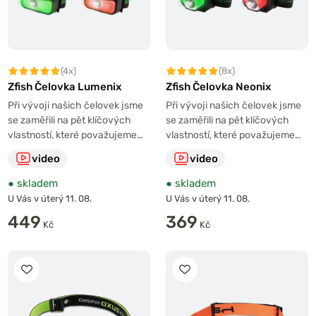
(4x)
(8x)
Zfish Čelovka Lumenix
Zfish Čelovka Neonix
Při vývoji našich čelovek jsme
Při vývoji našich čelovek jsme
se zaměřili na pět klíčových
se zaměřili na pět klíčových
vlastností, které považujeme…
vlastností, které považujeme…
video
video
●
skladem
●
skladem
U Vás v úterý 11. 08.
U Vás v úterý 11. 08.
449
369
Kč
Kč