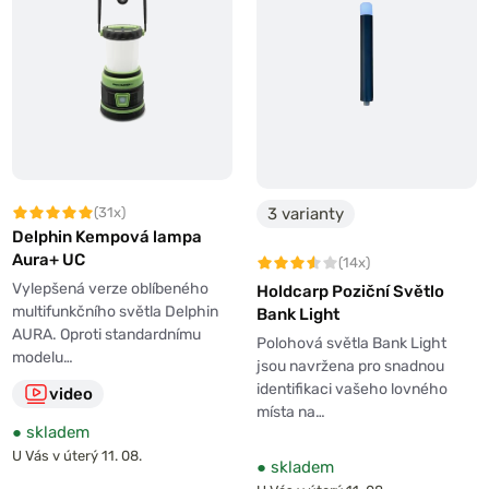
(31x)
3 varianty
Delphin Kempová lampa
Aura+ UC
(14x)
Vylepšená verze oblíbeného
Holdcarp Poziční Světlo
multifunkčního světla Delphin
Bank Light
AURA. Oproti standardnímu
Polohová světla Bank Light
modelu…
jsou navržena pro snadnou
identifikaci vašeho lovného
video
místa na…
●
skladem
U Vás v úterý 11. 08.
●
skladem