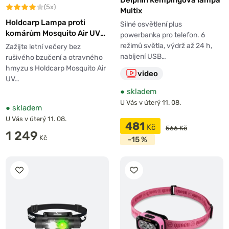
Delphin Kempingová lampa
(5x)
Potřebujete poradit?
Multix
Holdcarp Lampa proti
Silné osvětlení plus
Napište nám na info@chytapust.cz nebo zavolejte na číslo
komárům Mosquito Air UV
powerbanka pro telefon. 6
377 477 291.
Lamp
režimů světla, výdrž až 24 h,
Zažijte letní večery bez
nabíjení USB…
rušivého bzučení a otravného
hmyzu s Holdcarp Mosquito Air
video
UV…
●
skladem
U Vás v úterý 11. 08.
●
skladem
U Vás v úterý 11. 08.
481
Kč
566 Kč
1 249
Kč
-15 %