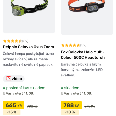
(8x)
(5x)
Delphin Čelovka Oxus Zoom
Fox Čelovka Halo Multi-
Čelová lampa poskytující různé
Colour 500C Headtorch
režimy svícení, ale zejména
Barevná čelovka s bílým,
nastavitelný světelný paprsek,
červeným a zeleným LED
…
světlem.
video
●
poslední kus skladem
●
skladem
U Vás v úterý 11. 08.
U Vás v úterý 11. 08.
665
788
Kč
Kč
782 Kč
875 Kč
-15 %
-10 %