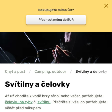
Nakupujete mimo ČR?
0
Přepnout měnu do EUR
Chyť a pusť
/
Camping, outdoor
/
Svítilny a čelovky
Svítilny a čelovky
Ať už chodíte k vodě brzy ráno, nebo večer, potřebujete
čelovku na ryby
či
svítilnu
. Přečtěte si vše, co potřebujete
vědět před nákupem.