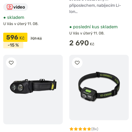
příposlechem, nabíjecím Li-
video
Ion…
●
skladem
U Vás v úterý 11. 08.
●
poslední kus skladem
U Vás v úterý 11. 08.
596
Kč
701 Kč
2 690
Kč
-15 %
(8x)