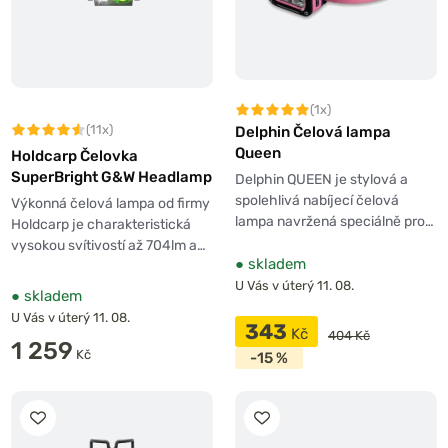
(1x)
(11x)
Delphin Čelová lampa
Queen
Holdcarp Čelovka
SuperBright G&W Headlamp
Delphin QUEEN je stylová a
spolehlivá nabíjecí čelová
Výkonná čelová lampa od firmy
lampa navržená speciálně pro…
Holdcarp je charakteristická
vysokou svítivostí až 704lm a…
●
skladem
U Vás v úterý 11. 08.
●
skladem
U Vás v úterý 11. 08.
343
Kč
404 Kč
1 259
Kč
-15 %