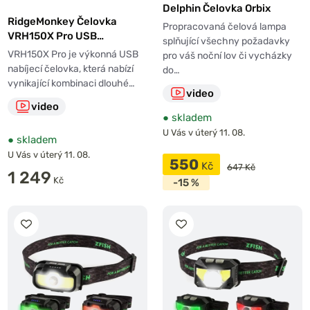
Delphin Čelovka Orbix
RidgeMonkey Čelovka
Propracovaná čelová lampa
VRH150X Pro USB
splňující všechny požadavky
Rechargeable Headtorch
VRH150X Pro je výkonná USB
pro váš noční lov či vycházky
nabíjecí čelovka, která nabízí
do…
vynikající kombinaci dlouhé…
video
video
●
skladem
U Vás v úterý 11. 08.
●
skladem
U Vás v úterý 11. 08.
550
Kč
647 Kč
1 249
Kč
-15 %