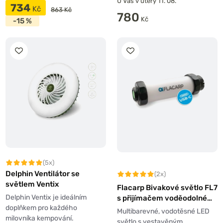
U Vás v úterý 11. 08.
734
Kč
863 Kč
780
Kč
-15 %
(5x)
Delphin Ventilátor se
(2x)
světlem Ventix
Flacarp Bivakové světlo FL7
Delphin Ventix je ideálním
s přijímačem voděodolné
doplňkem pro každého
USB-C
Multibarevné, vodotěsné LED
milovníka kempování.
světlo s vestavěným