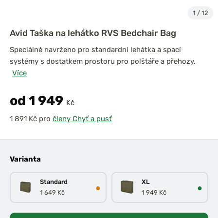
1
/
12
Avid Taška na lehátko RVS Bedchair Bag
Speciálně navrženo pro standardní lehátka a spací
systémy s dostatkem prostoru pro polštáře a přehozy.
Více
od 1 949
Kč
pro
členy Chyť a pusť
Varianta
Standard
XL
●
●
1 649 Kč
1 949 Kč