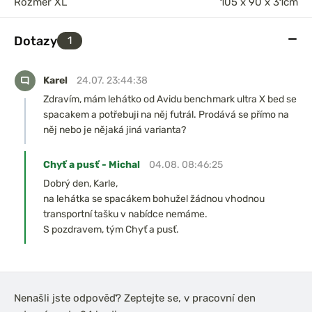
Rozměr XL
105 x 90 x 31cm
Dotazy
1
Karel
24.07. 23:44:38
Zdravím, mám lehátko od Avidu benchmark ultra X bed se
spacakem a potřebuji na něj futrál. Prodává se přímo na
něj nebo je nějaká jiná varianta?
Chyť a pusť - Michal
04.08. 08:46:25
Dobrý den, Karle,
na lehátka se spacákem bohužel žádnou vhodnou
transportní tašku v nabídce nemáme.
S pozdravem, tým Chyť a pusť.
Nenašli jste odpověď? Zeptejte se, v pracovní den