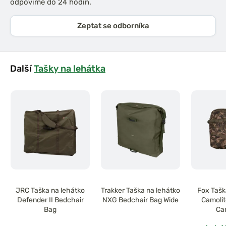
odpovíme do 24 hodin.
Zeptat se odborníka
Další
Tašky na lehátka
JRC Taška na lehátko
Trakker Taška na lehátko
Fox Tašk
Defender II Bedchair
NXG Bedchair Bag Wide
Camolit
Bag
Ca