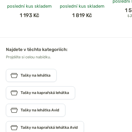
poslední
poslední kus skladem
poslední kus skladem
1 
1 193 Kč
1 819 Kč
1 
Najdete v těchto kategoriích:
Projděte si celou nabídku.
Tašky na lehátka
Tašky na kaprařská lehátka
Tašky na lehátka Avid
Tašky na kaprařská lehátka Avid