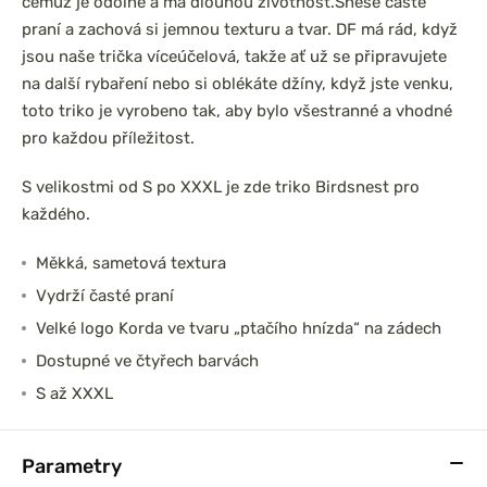
čemuž je odolné a má dlouhou životnost.
Snese časté
praní a zachová si jemnou texturu a tvar. DF má rád, když
jsou naše trička víceúčelová, takže ať už se připravujete
na další rybaření nebo si oblékáte džíny, když jste venku,
toto triko je vyrobeno tak, aby bylo všestranné a vhodné
pro každou příležitost.
S velikostmi od S po XXXL je zde triko Birdsnest pro
každého.
Měkká, sametová textura
Vydrží časté praní
Velké logo Korda ve tvaru „ptačího hnízda“ na zádech
Dostupné ve čtyřech barvách
S až XXXL
Parametry