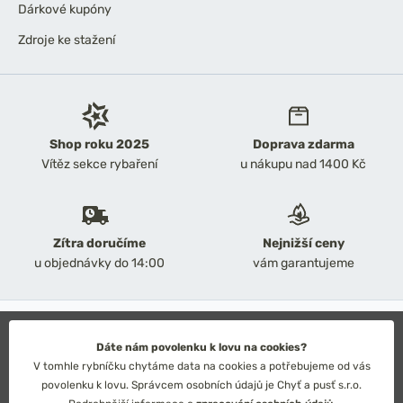
Dárkové kupóny
Zdroje ke stažení
Shop roku 2025
Doprava zdarma
Vítěz sekce rybaření
u nákupu nad 1400 Kč
Zítra doručíme
Nejnižší ceny
u objednávky do 14:00
vám garantujeme
2026 Chyť a pusť
Obchodní podmínky
Dáte nám povolenku k lovu na cookies?
Ochrana osobních údajů
V tomhle rybníčku chytáme data na cookies a potřebujeme od vás
Technické řešení: Simplia s.r.o.
povolenku k lovu. Správcem osobních údajů je Chyť a pusť s.r.o.
Strategický design: Petr Široký