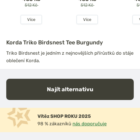
512 Kč
512 Kč
5
Více
Více
Korda Triko Birdsnest Tee Burgundy
Triko Birdsnest je jedním z nejnovějších přírůstků do stáje
oblečení Korda.
Najít alternativu
Vítěz SHOP ROKU 2025
98 % zákazníků
nás doporučuje