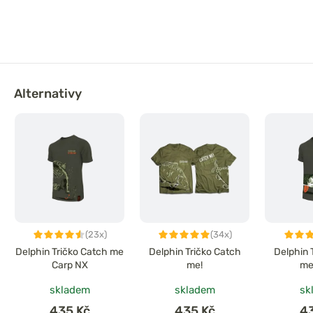
Alternativy
(23x)
(34x)
Delphin Tričko Catch me
Delphin Tričko Catch
Delphin 
Carp NX
me!
me
skladem
skladem
sk
435 Kč
435 Kč
4