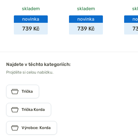
skladem
skladem
sk
novinka
novinka
no
739 Kč
739 Kč
7
Najdete v těchto kategoriích:
Projděte si celou nabídku.
Trička
Trička Korda
Výrobce: Korda