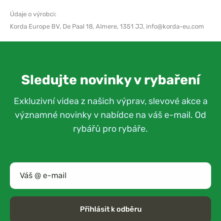
Údaje o výrobci:
Korda Europe BV,
De Paal 18, Almere, 1351 JJ,
info@korda-eu.com
Sledujte novinky v rybaření
Exkluzivní videa z našich výprav, slevové akce a
významné novinky v nabídce na váš e-mail. Od
rybářů pro rybáře.
Přihlásit k odběru