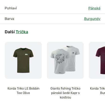
Pohlaví
Pánské
Barva
Burgundy
Další
Trička
Korda Triko LE Bobbin
Giants fishing Tričko
Korda Tri
Tee Olive
pánské šedé Kapr s
Bu
kostrou