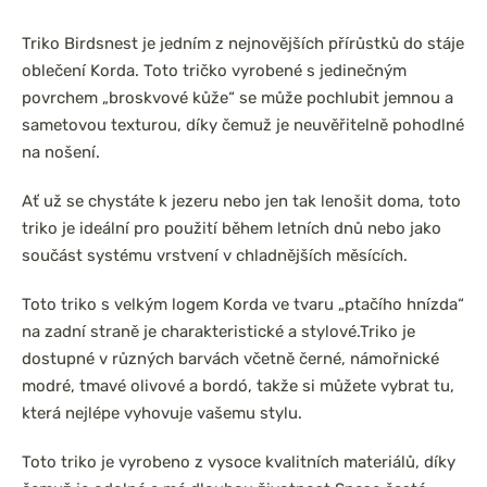
Triko Birdsnest je jedním z nejnovějších přírůstků do stáje
oblečení Korda. Toto tričko vyrobené s jedinečným
povrchem „broskvové kůže“ se může pochlubit jemnou a
sametovou texturou, díky čemuž je neuvěřitelně pohodlné
na nošení.
Ať už se chystáte k jezeru nebo jen tak lenošit doma, toto
triko je ideální pro použití během letních dnů nebo jako
součást systému vrstvení v chladnějších měsících.
Toto triko s velkým logem Korda ve tvaru „ptačího hnízda“
na zadní straně je charakteristické a stylové.
Triko je
dostupné v různých barvách včetně černé, námořnické
modré, tmavé olivové a bordó, takže si můžete vybrat tu,
která nejlépe vyhovuje vašemu stylu.
Toto triko je vyrobeno z vysoce kvalitních materiálů, díky