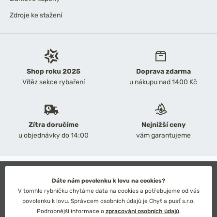
Zdroje ke stažení
Shop roku 2025
Doprava zdarma
Vítěz sekce rybaření
u nákupu nad 1400 Kč
Zítra doručíme
Nejnižší ceny
u objednávky do 14:00
vám garantujeme
2026 Chyť a pusť
Obchodní podmínky
Dáte nám povolenku k lovu na cookies?
Ochrana osobních údajů
V tomhle rybníčku chytáme data na cookies a potřebujeme od vás
Technické řešení: Simplia s.r.o.
povolenku k lovu. Správcem osobních údajů je Chyť a pusť s.r.o.
Strategický design: Petr Široký
Podrobnější informace o
zpracování osobních údajů
.