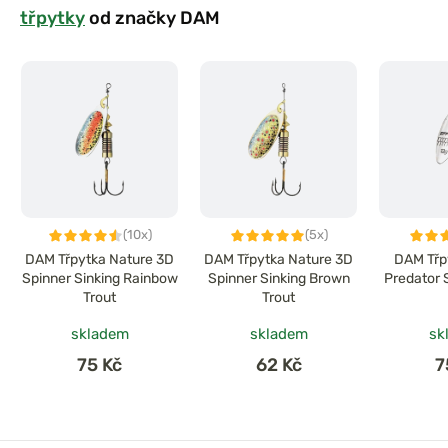
třpytky
od značky DAM
(10x)
(5x)
DAM Třpytka Nature 3D
DAM Třpytka Nature 3D
DAM Třpy
Spinner Sinking Rainbow
Spinner Sinking Brown
Predator 
Trout
Trout
skladem
skladem
sk
75 Kč
62 Kč
7