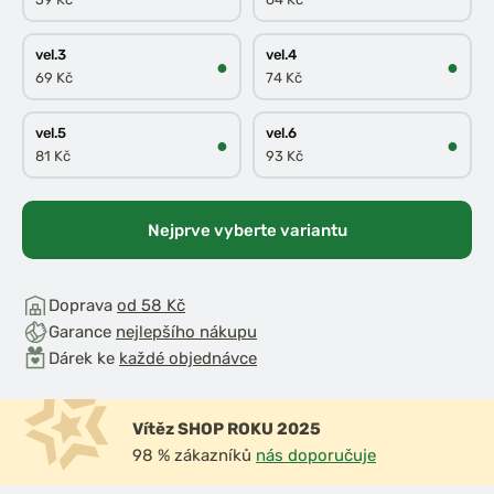
vel.3
vel.4
●
●
69 Kč
74 Kč
vel.5
vel.6
●
●
81 Kč
93 Kč
Nejprve vyberte variantu
Doprava
od 58 Kč
Garance
nejlepšího nákupu
Dárek ke
každé objednávce
Vítěz SHOP ROKU 2025
98 % zákazníků
nás doporučuje