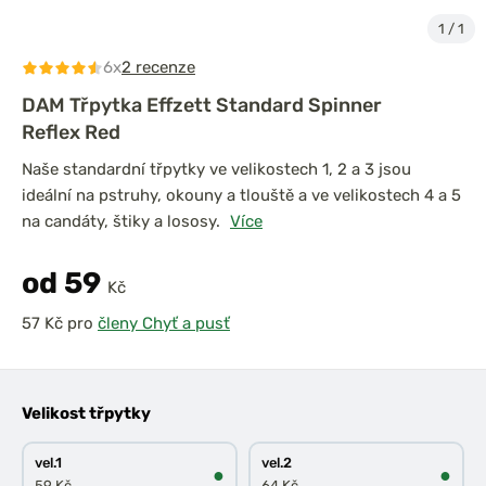
1
/
1
6x
2 recenze
DAM Třpytka Effzett Standard Spinner
Reflex Red
Naše standardní třpytky ve velikostech 1, 2 a 3 jsou
ideální na pstruhy, okouny a tlouště a ve velikostech 4 a 5
na candáty, štiky a lososy.
Více
od 59
Kč
pro
členy Chyť a pusť
Velikost třpytky
vel.1
vel.2
●
●
59 Kč
64 Kč