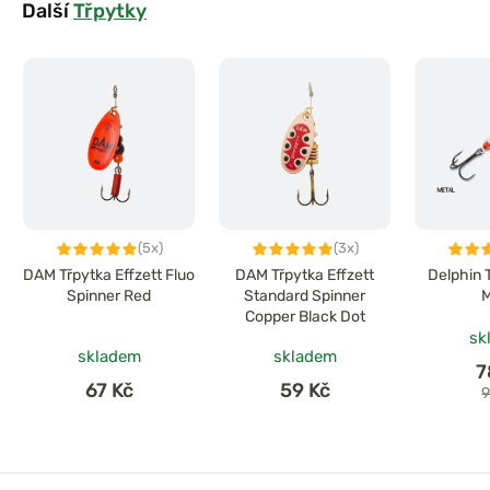
Další
Třpytky
(5x)
(3x)
DAM Třpytka Effzett Fluo
DAM Třpytka Effzett
Delphin 
Spinner Red
Standard Spinner
M
Copper Black Dot
sk
skladem
skladem
7
67 Kč
59 Kč