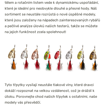
tělem a rotačním listem vede k dynamickému uspořádání,
které je ideální pro neobvykle dlouhé a přesné hody. Náš
sortiment se neustále rozrůstá o nové úspěšné modely,
které jsou založeny na nápadech zainteresovaných rybářů
a pečlivé analýze úlovků našich testerů, takže se můžete
na jejich funkčnost zcela spolehnout!
Tyto třpytky vysílají neustále tlakové vlny, které dravci
dokáží rozpoznat na velkou vzdálenost, což je dráždí k
útoku. Porovnejte chod našich třpytek s ostatními, naše
modely vás přesvědčí.