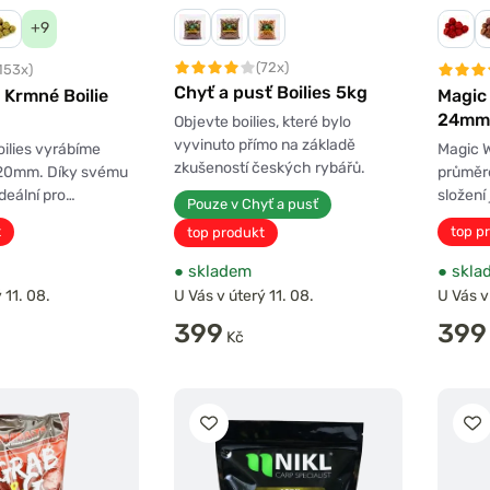
+9
(72x)
153x)
Chyť a pusť Boilies 5kg
 Krmné Boilie
Magic 
24mm
Objevte boilies, které bylo
vyvinuto přímo na základě
oilies vyrábíme
Magic W
zkušeností českých rybářů.
20mm. Díky svému
průměr
ideální pro…
složení 
Pouze v Chyť a pusť
t
top p
top produkt
●
skladem
●
skla
 11. 08.
U Vás v úterý 11. 08.
U Vás v
399
399
Kč