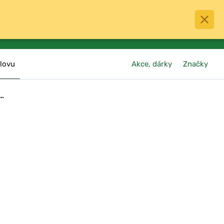
0
menu
Oblíbené
přihlásit
košík
lovu
Akce, dárky
Značky
a…