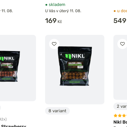
●
skladem
●
u do
 11. 08.
U Vás v úterý 11. 08.
169
549
Kč
2 var
8 variant
42x)
Nikl B
es Strawberry