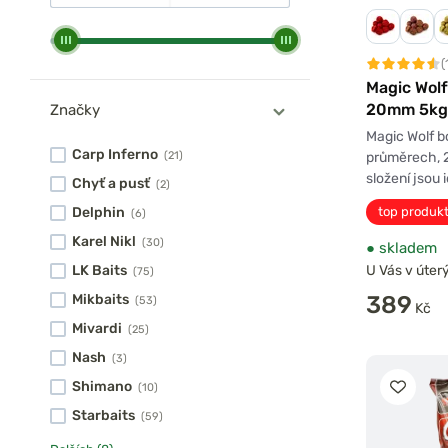
(
Magic Wolf
20mm 5kg
Značky
Magic Wolf b
Carp Inferno
průměrech, 
(21)
složení jsou 
Chyť a pusť
(2)
Delphin
top produk
(6)
Karel Nikl
(30)
●
skladem
U Vás v úterý
LK Baits
(75)
389
Mikbaits
(53)
Kč
Mivardi
(25)
Nash
(3)
Shimano
(10)
Starbaits
(59)