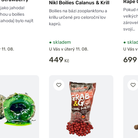
Rape 
Nikl Boilies Calanus & Krill
 jako jahoda!
Pokud r
Boilies na bázi zooplanktonu a
hou u boilies
velkýc
krillu určené pro celoroční lov
jahoda) bylo najít
zárove
kaprů.
svojí…
●
skladem
●
skla
 11. 08.
U Vás v úterý 11. 08.
U Vás v
449
699
Kč