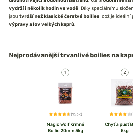
dlouhotrvající a odolnou nástrahu
, která
odolá menší
vydrží i několik hodin ve vodě
. Díky speciálnímu složen
jsou
tvrdší než klasické čerstvé boilies
, což je ideální
výpravy a lov velkých kaprů
.
Nejprodávanější
trvanlivé boilies na kap
(153x)
Magic Wolf Krmné
Chyť a pusť B
Boilie 20mm 5kg
5kg