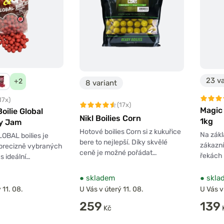
23 va
+2
8 variant
17x)
(17x)
Magic 
oilie Global
Nikl Boilies Corn
1kg
y Jam
Hotové boilies Corn si z kukuřice
Na zák
OBAL boilies je
bere to nejlepší. Díky skvělé
zákazní
 precizně vybraných
ceně je možné pořádat…
řekách 
 ideální…
●
skladem
●
skla
 11. 08.
U Vás v úterý 11. 08.
U Vás v
259
139
Kč