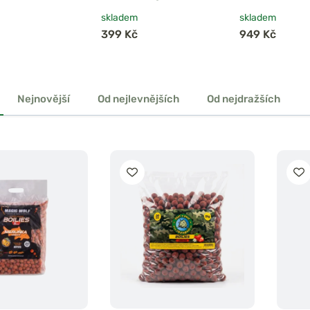
mix
skladem
skladem
399 Kč
949 Kč
Nejnovější
Od nejlevnějších
Od nejdražších