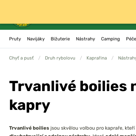
Pruty
Navijáky
Bižuterie
Nástrahy
Camping
Péče
Chyť a pusť
/
Druh rybolovu
/
Kaprařina
/
Nástrahy
Trvanlivé boilies 
kapry
Trvanlivé boilies
jsou skvělou volbou pro kapraře, kteří 