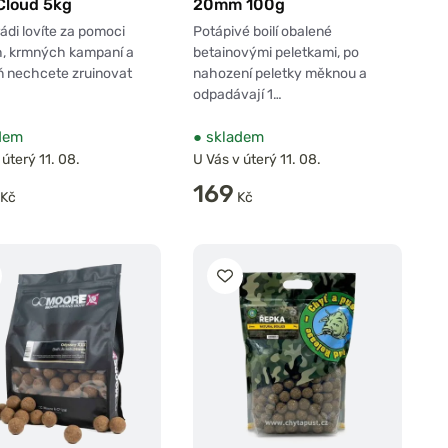
Cloud 5kg
20mm 100g
ádi lovíte za pomoci
Potápivé boilí obalené
h, krmných kampaní a
betainovými peletkami, po
ň nechcete zruinovat
nahození peletky měknou a
odpadávají 1…
dem
●
skladem
 úterý 11. 08.
U Vás v úterý 11. 08.
169
Kč
Kč