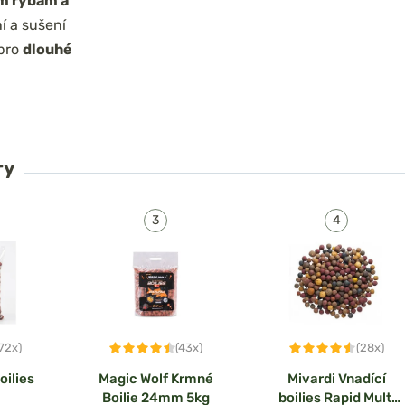
m rybám a
í a sušení
 pro
dlouhé
ry
(72x)
(43x)
(28x)
oilies
Magic Wolf Krmné
Mivardi Vnadící
Boilie 24mm 5kg
boilies Rapid Multi