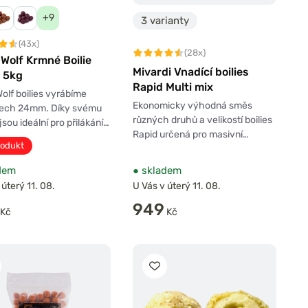
+9
3 varianty
(43x)
(28x)
Wolf Krmné Boilie
Mivardi Vnadící boilies
 5kg
Rapid Multi mix
olf boilies vyrábíme
Ekonomicky výhodná směs
ech 24mm. Díky svému
různých druhů a velikostí boilies
jsou ideální pro přilákání…
Rapid určená pro masivní…
rodukt
dem
●
skladem
 úterý 11. 08.
U Vás v úterý 11. 08.
949
Kč
Kč