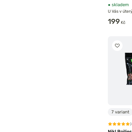
●
skladem
U Vás v úterý
199
Kč
7 variant
(
Nikl Boili