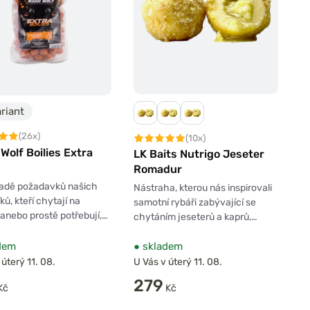
riant
(26x)
(10x)
Wolf Boilies Extra
LK Baits Nutrigo Jeseter
Romadur
ladě požadavků našich
Nástraha, kterou nás inspirovali
ků, kteří chytají na
samotní rybáři zabývající se
anebo prostě potřebují,…
chytáním jeseterů a kaprů,…
dem
●
skladem
 úterý 11. 08.
U Vás v úterý 11. 08.
279
Kč
Kč