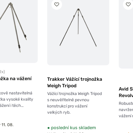
2x)
žka na vážení
Trakker Vážící trojnožka
Weigh Tripod
Avid S
ově nastavitelná
Vážící trojnožka Weigh Tripod
Revol
žka vysoké kvality
s neuvěřitelně pevnou
Robustn
ážení i těch…
konstrukcí pro vážení
navržen
velkých ryb.
vážení 
 11. 08.
●
poslední kus skladem