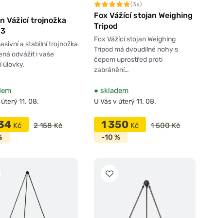
(3x)
Fox Vážící stojan Weighing
n Vážicí trojnožka
Tripod
-3
Fox Vážící stojan Weighing
asivní a stabilní trojnožka
Tripod má dvoudílné nohy s
ená odvážit i vaše
čepem uprostřed proti
í úlovky.
zabránění…
dem
●
skladem
 úterý 11. 08.
U Vás v úterý 11. 08.
834
1 350
Kč
2 158 Kč
Kč
1 500 Kč
%
-10 %