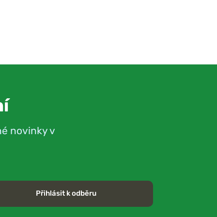
í
né novinky v
Přihlásit k odběru