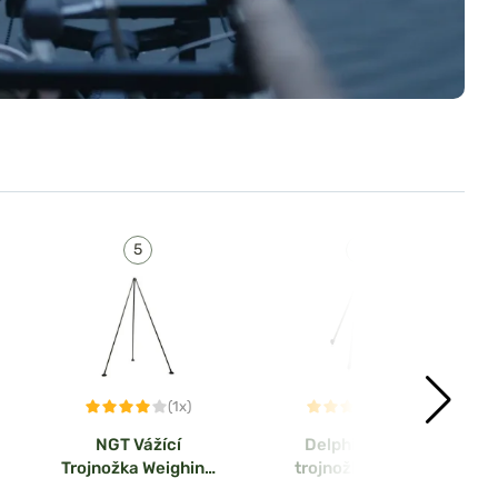
(1x)
(2x)
NGT Vážící
Delphin Vážící
Trojnožka Weighing
trojnožka Classa
Tripod System
Triple