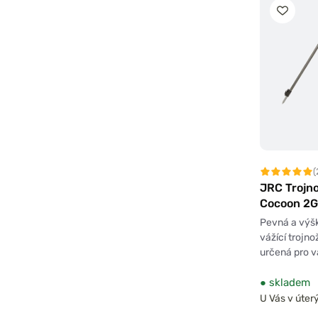
(
JRC Trojno
Cocoon 2G
Pevná a výšk
vážící trojno
určená pro v
●
skladem
U Vás v úterý