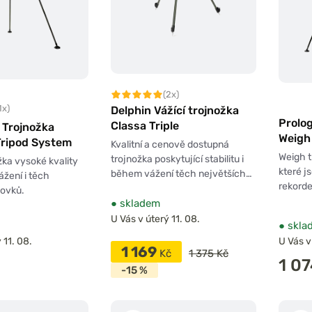
(2x)
1x)
Delphin Vážící trojnožka
Prolog
Classa Triple
 Trojnožka
Weigh
Tripod System
Kvalitní a cenově dostupná
Weigh t
trojnožka poskytující stabilitu i
žka vysoké kvality
které j
během vážení těch největších…
ážení i těch
rekorde
lovků.
●
skladem
U Vás v úterý 11. 08.
●
skla
 11. 08.
U Vás v
1 169
Kč
1 375 Kč
1 0
-15 %