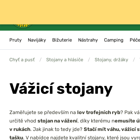
Pruty
Navijáky
Bižuterie
Nástrahy
Camping
Péče
Chyť a pusť
/
Stojany a hlásiče
/
Stojany, držáky
/
Vážicí stojany
Zaměřujete se především na
lov trofejních ryb
? Pak vá
určitě vhod
stojan na vážení
, díky kterému n
emusíte ú
v rukách
. Jak jinak to tedy jde?
Stačí mít váhu, vážicí s
tašku
. V nabídce najdete kvalitní stojany, které jsou vy