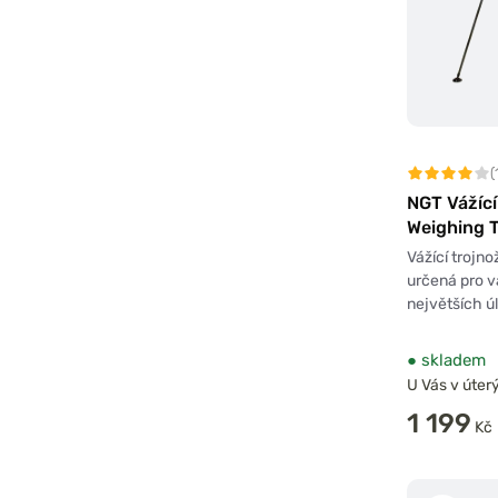
(
NGT Vážící
Weighing 
Vážící trojno
určená pro v
největších ú
●
skladem
U Vás v úterý
1 199
Kč