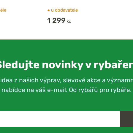
ele
●
u dodavatele
1 299
Kč
Sledujte novinky v rybařen
videa z našich výprav, slevové akce a význam
nabídce na váš e-mail. Od rybářů pro rybáře.