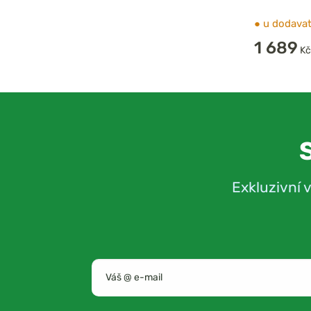
●
u dodavat
1 689
Kč
Exkluzivní 