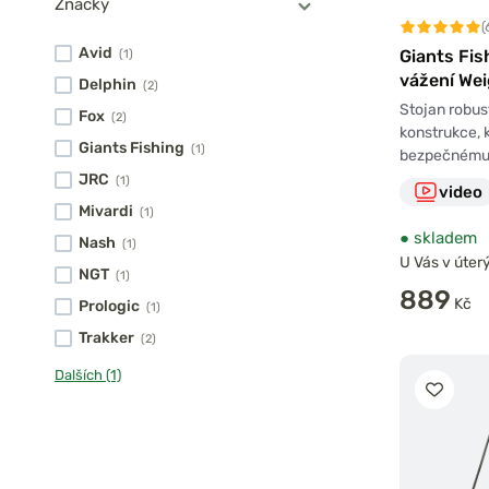
Značky
(
Avid
Giants Fis
(1)
vážení Wei
Delphin
(2)
Stojan robust
Fox
(2)
konstrukce, k
Giants Fishing
(1)
bezpečnému 
JRC
(1)
video
Mivardi
(1)
●
skladem
Nash
(1)
U Vás v úterý
NGT
(1)
889
Kč
Prologic
(1)
Trakker
(2)
Dalších (1)