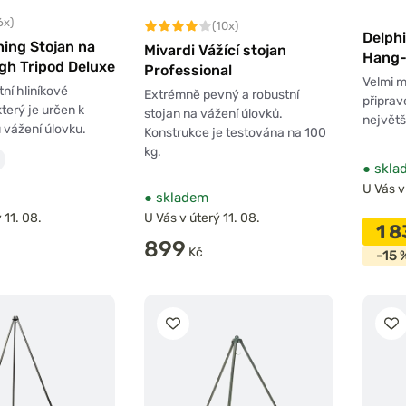
6x)
(10x)
Delphi
hing Stojan na
Mivardi Vážící stojan
Hang
gh Tripod Deluxe
Professional
Velmi m
ní hliníkové
Extrémně pevný a robustní
připrav
terý je určen k
stojan na vážení úlovků.
největš
vážení úlovku.
Konstrukce je testována na 100
kg.
●
skla
U Vás v
●
skladem
 11. 08.
U Vás v úterý 11. 08.
1 
899
Kč
-15 