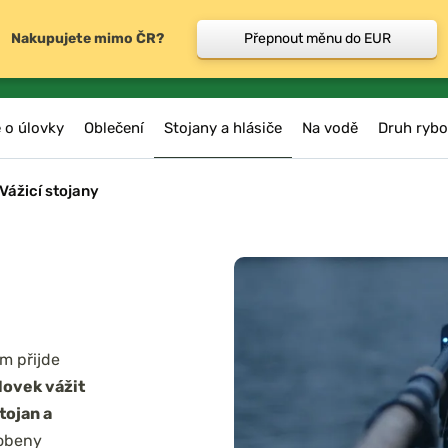
Nakupujete mimo ČR?
Přepnout měnu do EUR
 o úlovky
Oblečení
Stojany a hlásiče
Na vodě
Druh rybo
Vážicí stojany
m přijde
lovek vážit
tojan a
robeny