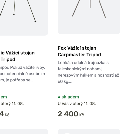
Fox Vážící stojan
ic Vážící stojan
Carpmaster Tripod
 Tripod
Lehká a odolná trojnožka s
ripod Pokud vážíte ryby,
teleskopickými nohami,
sou potenciálně osobním
nerezovým hákem a nosností až
m, je potřeba se…
60 kg,…
dem
●
skladem
 úterý 11. 08.
U Vás v úterý 11. 08.
74
2 400
Kč
Kč