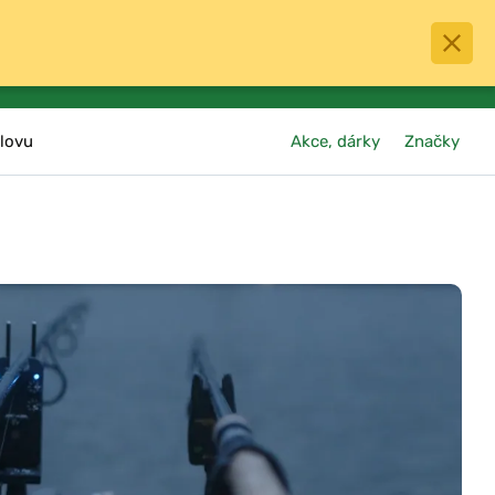
0
menu
Oblíbené
přihlásit
košík
lovu
Akce, dárky
Značky