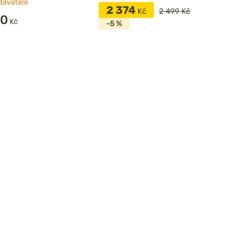
davatele
2 374
Kč
2 499 Kč
00
Kč
-5 %