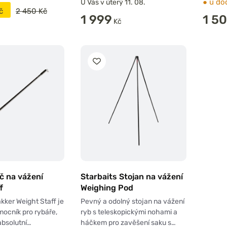
●
u do
U Vás v úterý 11. 08.
č
2 450 Kč
1 999
1 5
Kč
č na vážení
Starbaits Stojan na vážení
f
Weighing Pod
akker Weight Staff je
Pevný a odolný stojan na vážení
ocník pro rybáře,
ryb s teleskopickými nohami a
 absolutní…
háčkem pro zavěšení saku s…