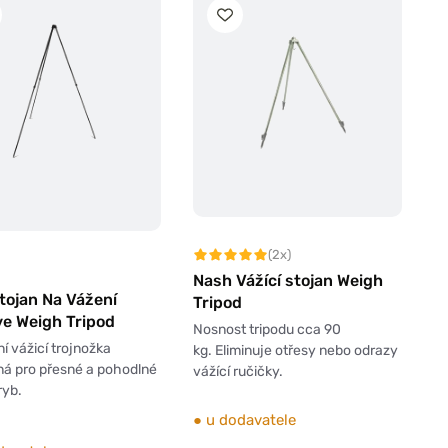
(2x)
Nash Vážící stojan Weigh
tojan Na Vážení
Tripod
ve Weigh Tripod
Nosnost tripodu cca 90
í vážicí trojnožka
kg. Eliminuje otřesy nebo odrazy
á pro přesné a pohodlné
vážící ručičky.
ryb.
●
u dodavatele