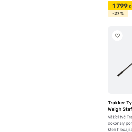
1 799
K
-27 %
Trakker Ty
Weigh Staf
Vážící tyč Tr
dokonalý pom
kteří hledají