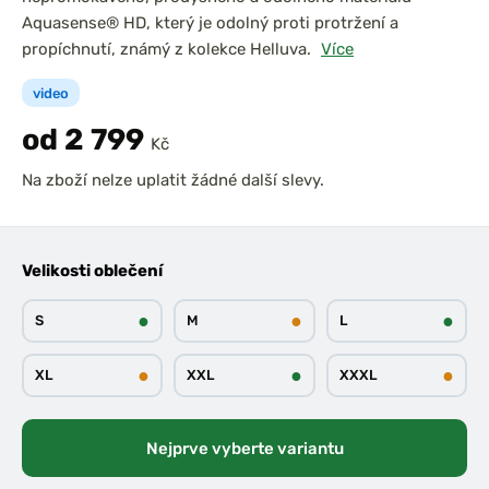
Aquasense® HD, který je odolný proti protržení a
propíchnutí, známý z kolekce Helluva.
Více
video
od 2 799
Kč
Na zboží nelze uplatit žádné další slevy.
Velikosti oblečení
●
●
●
S
M
L
●
●
●
XL
XXL
XXXL
Nejprve vyberte variantu