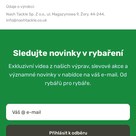
Údaje o výrobci:
Nash Tackle Sp. Z o.o.,
ul. Magazynowa 9, Żory, 44-244,
info@nashtackle.co.uk
Sledujte novinky v rybaření
Exkluzivní videa z našich výprav, slevové akce a
významné novinky v nabídce na váš e-mail. Od
rybářů pro rybáře.
Přihlásit k odběru