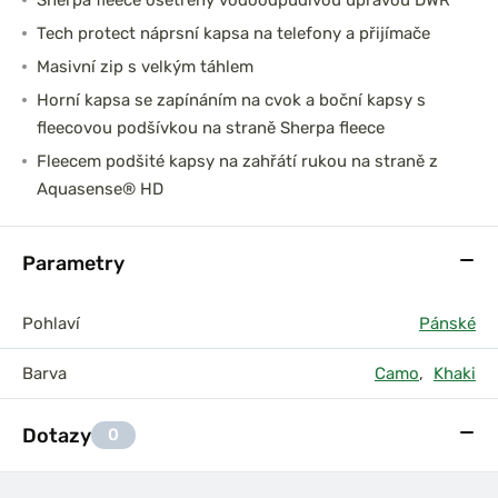
Sherpa fleece ošetřený vodoodpudivou úpravou DWR
Tech protect náprsní kapsa na telefony a přijímače
Masivní zip s velkým táhlem
Horní kapsa se zapínáním na cvok a boční kapsy s
fleecovou podšívkou na straně Sherpa fleece
Fleecem podšité kapsy na zahřátí rukou na straně z
Aquasense® HD
Parametry
Pohlaví
Pánské
Barva
Camo
,
Khaki
Dotazy
0