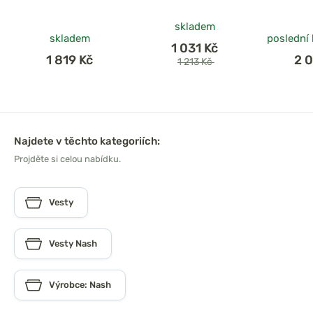
skladem
skladem
poslední
1 031 Kč
1 819 Kč
2 
1 213 Kč
Najdete v těchto kategoriích:
Projděte si celou nabídku.
Vesty
Vesty Nash
Výrobce: Nash