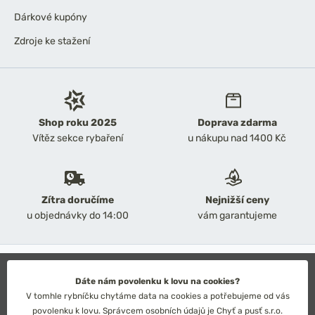
Dárkové kupóny
Zdroje ke stažení
Shop roku 2025
Doprava zdarma
Vítěz sekce rybaření
u nákupu nad 1400 Kč
Zítra doručíme
Nejnižší ceny
u objednávky do 14:00
vám garantujeme
2026 Chyť a pusť
Obchodní podmínky
Dáte nám povolenku k lovu na cookies?
Ochrana osobních údajů
V tomhle rybníčku chytáme data na cookies a potřebujeme od vás
Technické řešení: Simplia s.r.o.
povolenku k lovu. Správcem osobních údajů je Chyť a pusť s.r.o.