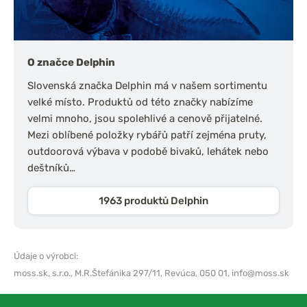
O značce Delphin
Slovenská značka Delphin má v našem sortimentu
velké místo. Produktů od této značky nabízíme
velmi mnoho, jsou spolehlivé a cenově přijatelné.
Mezi oblíbené položky rybářů patří zejména pruty,
outdoorová výbava v podobě bivaků, lehátek nebo
deštníků…
1963 produktů Delphin
Údaje o výrobci:
moss.sk, s.r.o.,
M.R.Štefánika 297/11, Revúca, 050 01,
info@moss.sk