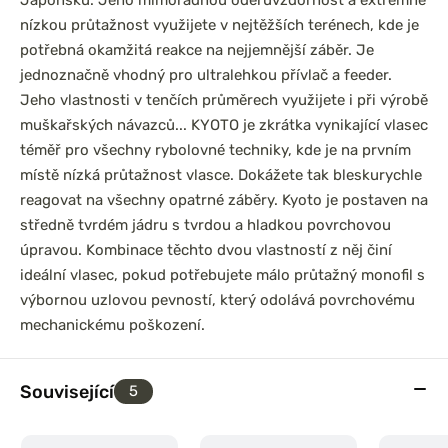
Japonsku. Jeho mimořádnou oděruvzdornost a extrémně
nízkou průtažnost využijete v nejtěžších terénech, kde je
potřebná okamžitá reakce na nejjemnější záběr. Je
jednoznačně vhodný pro ultralehkou přívlač a feeder.
Jeho vlastnosti v tenčích průměrech využijete i při výrobě
muškařských návazců... KYOTO je zkrátka vynikající vlasec
téměř pro všechny rybolovné techniky, kde je na prvním
místě nízká průtažnost vlasce. Dokážete tak bleskurychle
reagovat na všechny opatrné záběry. Kyoto je postaven na
středně tvrdém jádru s tvrdou a hladkou povrchovou
úpravou. Kombinace těchto dvou vlastností z něj činí
ideální vlasec, pokud potřebujete málo průtažný monofil s
výbornou uzlovou pevností, který odolává povrchovému
mechanickému poškození.
Související
5