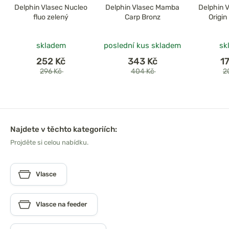
Delphin Vlasec Nucleo
Delphin Vlasec Mamba
Delphin 
fluo zelený
Carp Bronz
Origin
skladem
poslední kus skladem
sk
252 Kč
343 Kč
1
296 Kč
404 Kč
2
Najdete v těchto kategoriích:
Projděte si celou nabídku.
Vlasce
Vlasce na feeder