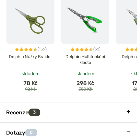
(13x)
(3x)
Delphin Nůžky Braider
Delphin Multifunkční
Delphin
kleště
skladem
skladem
sk
78 Kč
298 Kč
1
92 Kč
350 Kč
2
Recenze
3
Dotazy
0