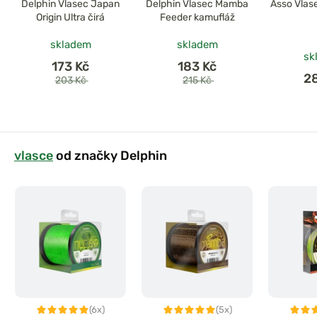
Delphin Vlasec Japan
Delphin Vlasec Mamba
Asso Vlas
Origin Ultra čirá
Feeder kamufláž
skladem
skladem
sk
173 Kč
183 Kč
2
203 Kč
215 Kč
vlasce
od značky Delphin
(6x)
(5x)