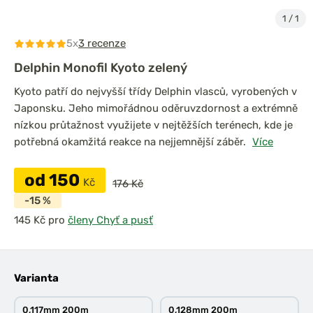
1
/
1
5x
3 recenze
Delphin Monofil Kyoto zelený
Kyoto patří do nejvyšší třídy Delphin vlasců, vyrobených v
Japonsku. Jeho mimořádnou oděruvzdornost a extrémně
nízkou průtažnost využijete v nejtěžších terénech, kde je
potřebná okamžitá reakce na nejjemnější záběr.
Více
od 150
Kč
176 Kč
-15 %
pro
členy Chyť a pusť
Varianta
0,117mm 200m
0,128mm 200m