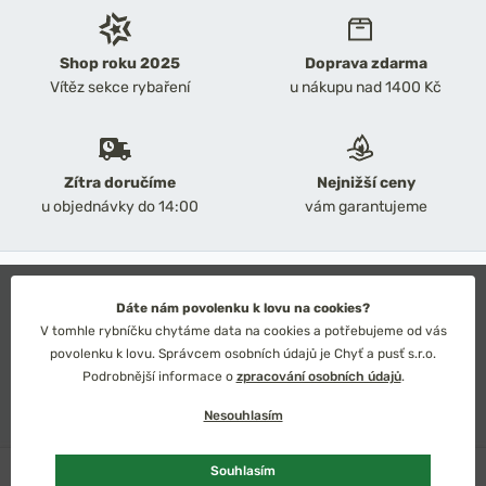
Shop roku 2025
Doprava zdarma
Vítěz sekce rybaření
u nákupu nad 1400 Kč
Zítra doručíme
Nejnižší ceny
u objednávky do 14:00
vám garantujeme
2026 Chyť a pusť
Obchodní podmínky
Dáte nám povolenku k lovu na cookies?
Ochrana osobních údajů
V tomhle rybníčku chytáme data na cookies a potřebujeme od vás
Technické řešení: Simplia s.r.o.
povolenku k lovu. Správcem osobních údajů je Chyť a pusť s.r.o.
Strategický design: Petr Široký
Podrobnější informace o
zpracování osobních údajů
.
Nesouhlasím
Skladem
více ks
Souhlasím
Česko
Slovensko
Kč
Euro
Vybrat variantu