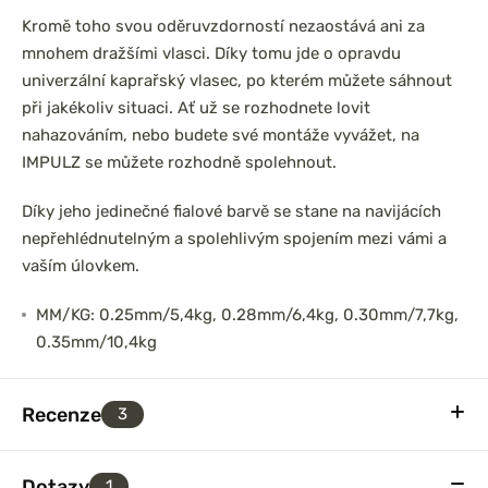
Kromě toho svou oděruvzdorností nezaostává ani za
mnohem dražšími vlasci. Díky tomu jde o opravdu
univerzální kaprařský vlasec, po kterém můžete sáhnout
při jakékoliv situaci. Ať už se rozhodnete lovit
nahazováním, nebo budete své montáže vyvážet, na
IMPULZ se můžete rozhodně spolehnout.
Díky jeho jedinečné fialové barvě se stane na navijácích
nepřehlédnutelným a spolehlivým spojením mezi vámi a
vaším úlovkem.
MM/KG: 0.25mm/5,4kg, 0.28mm/6,4kg, 0.30mm/7,7kg,
0.35mm/10,4kg
Recenze
3
Dotazy
1