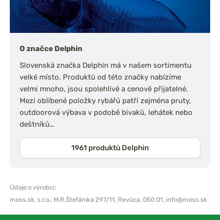
O značce Delphin
Slovenská značka Delphin má v našem sortimentu
velké místo. Produktů od této značky nabízíme
velmi mnoho, jsou spolehlivé a cenově přijatelné.
Mezi oblíbené položky rybářů patří zejména pruty,
outdoorová výbava v podobě bivaků, lehátek nebo
deštníků…
1961 produktů Delphin
Údaje o výrobci:
moss.sk, s.r.o.,
M.R.Štefánika 297/11, Revúca, 050 01,
info@moss.sk