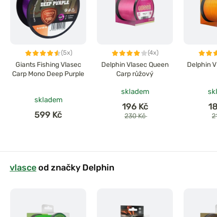
(5x)
(4x)
Giants Fishing Vlasec
Delphin Vlasec Queen
Delphin V
Carp Mono Deep Purple
Carp růžový
skladem
sk
skladem
196 Kč
1
599 Kč
230 Kč
2
vlasce
od značky Delphin