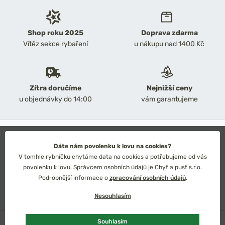
Shop roku 2025
Doprava zdarma
Vítěz sekce rybaření
u nákupu nad 1400 Kč
Zítra doručíme
Nejnižší ceny
u objednávky do 14:00
vám garantujeme
2026 Chyť a pusť
Obchodní podmínky
Dáte nám povolenku k lovu na cookies?
Ochrana osobních údajů
V tomhle rybníčku chytáme data na cookies a potřebujeme od vás
Technické řešení: Simplia s.r.o.
povolenku k lovu. Správcem osobních údajů je Chyť a pusť s.r.o.
Strategický design: Petr Široký
Podrobnější informace o
zpracování osobních údajů
.
Nesouhlasím
Skladem
více ks
Souhlasím