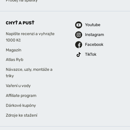
Prodej na splátky
CHYŤ A PUSŤ
Youtube
Napište recenzi a vyhrajte
Instagram
1000 Kč
Facebook
Magazín
TikTok
Atlas Ryb
Návazce, uzly, montáže a
triky
Vaření u vody
Affiliate program
Dárkové kupóny
Zdroje ke stažení