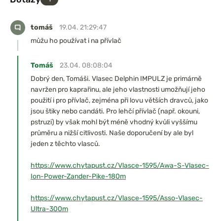
tomáš
19.04. 21:29:47
můžu ho používat i na přívlač
Tomáš
23.04. 08:08:04
Dobrý den, Tomáši. Vlasec Delphin IMPULZ je primárně
navržen pro kaprařinu, ale jeho vlastnosti umožňují jeho
použití i pro přívlač, zejména při lovu větších dravců, jako
jsou štiky nebo candáti. Pro lehčí přívlač (např. okouni,
pstruzi) by však mohl být méně vhodný kvůli vyššímu
průměru a nižší citlivosti.​ Naše doporučení by ale byl
jeden z těchto vlasců.
https://www.chytapust.cz/Vlasce-1595/Awa-S-Vlasec-
Ion-Power-Zander-Pike-180m
https://www.chytapust.cz/Vlasce-1595/Asso-Vlasec-
Ultra-300m