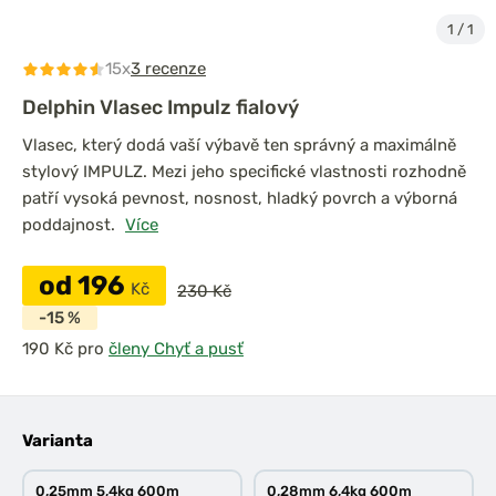
1
/
1
15x
3 recenze
Delphin Vlasec Impulz fialový
Vlasec, který dodá vaší výbavě ten správný a maximálně
stylový IMPULZ. Mezi jeho specifické vlastnosti rozhodně
patří vysoká pevnost, nosnost, hladký povrch a výborná
poddajnost.
Více
od 196
Kč
230 Kč
-15 %
pro
členy Chyť a pusť
Varianta
0,25mm 5,4kg 600m
0,28mm 6,4kg 600m