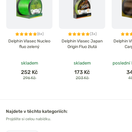
(6x)
(3x)
Delphin Vlasec Nucleo
Delphin Vlasec Japan
Delphin 
fluo zelený
Origin Fluo žlutá
Car
skladem
skladem
poslední
252 Kč
173 Kč
3
296 Kč
203 Kč
4
Najdete v těchto kategoriích:
Projděte si celou nabídku.