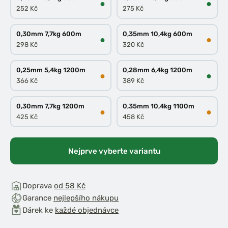
●
●
252 Kč
275 Kč
0,30mm 7,7kg 600m
0,35mm 10,4kg 600m
●
●
298 Kč
320 Kč
0,25mm 5,4kg 1200m
0,28mm 6,4kg 1200m
●
●
366 Kč
389 Kč
0,30mm 7,7kg 1200m
0,35mm 10,4kg 1100m
●
●
425 Kč
458 Kč
Nejprve vyberte variantu
Doprava
od 58 Kč
Garance
nejlepšího nákupu
Dárek ke
každé objednávce