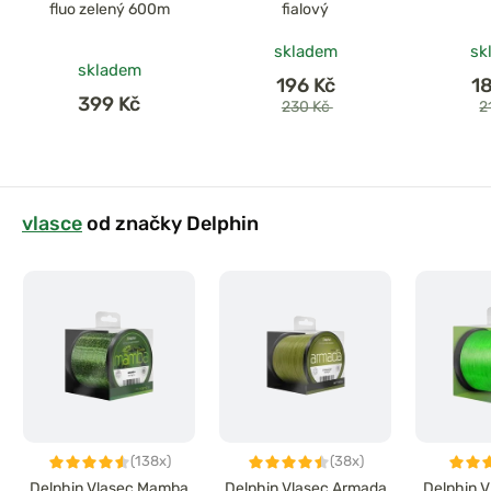
fluo zelený 600m
fialový
skladem
sk
skladem
196 Kč
1
399 Kč
230 Kč
2
vlasce
od značky Delphin
(138x)
(38x)
Delphin Vlasec Mamba
Delphin Vlasec Armada
Delphin V