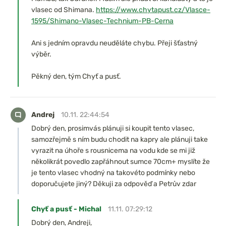
vlasec od Shimana.
https://www.chytapust.cz/Vlasce-
1595/Shimano-Vlasec-Technium-PB-Cerna
Ani s jedním opravdu neuděláte chybu. Přeji šťastný
výběr.
Pěkný den, tým Chyť a pusť.
Andrej
10.11. 22:44:54
Dobrý den, prosimvás plánuji si koupit tento vlasec,
samozřejmě s ním budu chodit na kapry ale plánuji take
vyrazit na úhoře s rousnicema na vodu kde se mi již
několikrát povedlo zapřáhnout sumce 70cm+ myslíte že
je tento vlasec vhodný na takovéto podmínky nebo
doporučujete jiný? Děkuji za odpověď a Petrův zdar
Chyť a pusť - Michal
11.11. 07:29:12
Dobrý den, Andreji,