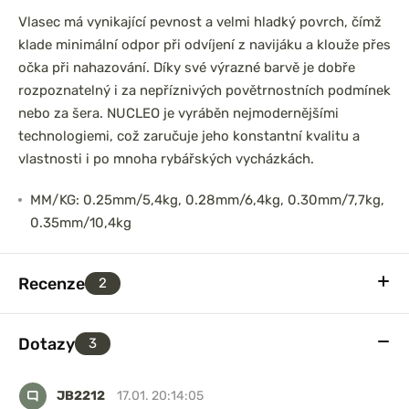
Vlasec má vynikající pevnost a velmi hladký povrch, čímž
klade minimální odpor při odvíjení z navijáku a klouže přes
očka při nahazování. Díky své výrazné barvě je dobře
rozpoznatelný i za nepříznivých povětrnostních podmínek
nebo za šera. NUCLEO je vyráběn nejmodernějšími
technologiemi, což zaručuje jeho konstantní kvalitu a
vlastnosti i po mnoha rybářských vycházkách.
MM/KG: 0.25mm/5,4kg, 0.28mm/6,4kg, 0.30mm/7,7kg,
0.35mm/10,4kg
Recenze
2
Dotazy
3
JB2212
17.01. 20:14:05