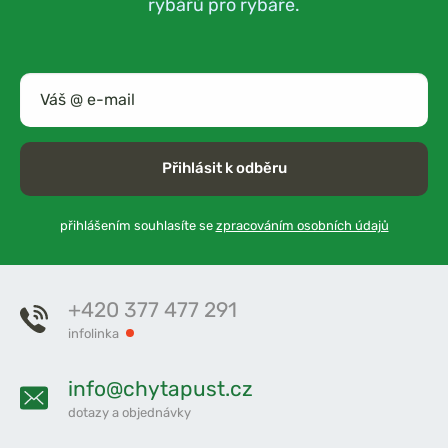
rybářů pro rybáře.
Přihlásit k odběru
přihlášením souhlasíte se
zpracováním osobních údajů
+420 377 477 291
infolinka
info@chytapust.cz
dotazy a objednávky