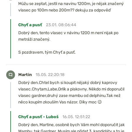
Můžu se zeptat, jestli na navinu 1200m, je nějak značený
vlasec po 100m nebo 200m?? dekuju za odpověď
Chyť a pusť
23.01. 08:06:44
Dobrý den, tento vlasec v návinu 1200 m není nijak po
metráži značený.
S pozdravem, tým Chyť a pusť.
Martin
15.05. 22:20:18
Dobrý den.Chtel bych si koupit nějaký dobrý kaprovy
vlasec.Chytam,Labe,Orlík a piskovny. Někdo mi doporučil
vlasec gardner,druhý zase mambu od delphinu.Tak než
něco koupím zkouším Vas názor. Díky moc 😉
Chyť a pusť - Luboš
16.05. 12:51:22
Dobrý den, Martine, osobně bych Vám mohl doporučit jak
Mambu, tak Gardner. Musím ale přidat 3. kandidáty a to je