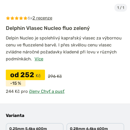
1
/
1
6x
2 recenze
Delphin Vlasec Nucleo fluo zelený
Delpin Nucleo je spolehlivý kaprařský vlasec za výbornou
cenu ve fluozelené barvě. I přes skvělou cenu vlasec
zvládne náročné požadavky kladené při lovu v různých
podmínkách.
Více
od 252
Kč
296 Kč
-15 %
pro
členy Chyť a pusť
Varianta
0,25mm 5,4kg 600m
0,28mm 6,4kg 600m