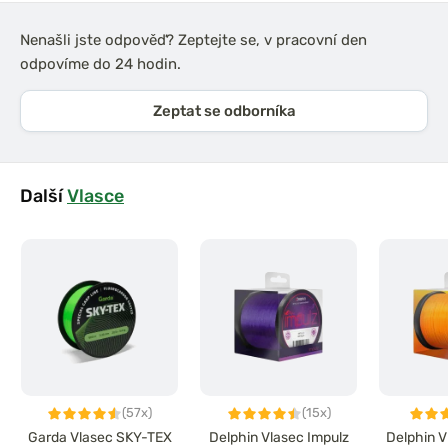
Nenašli jste odpověď? Zeptejte se, v pracovní den
odpovíme do 24 hodin.
Zeptat se odborníka
Další
Vlasce
(57x)
(15x)
Garda Vlasec SKY-TEX
Delphin Vlasec Impulz
Delphin V