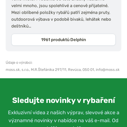
velmi mnoho, jsou spolehlivé a cenově přijatelné.
Mezi oblíbené položky rybářů patří zejména pruty,
outdoorová výbava v podobě bivaků, lehátek nebo
deštníků…
1961 produktů Delphin
Údaje o výrobci:
moss.sk, s.r.o.,
M.R.Štefánika 297/11, Revúca, 050 01,
info@moss.sk
Sledujte novinky v rybaření
Exkluzivní videa z našich výprav, slevové akce a
významné novinky v nabídce na váš e-mail. Od