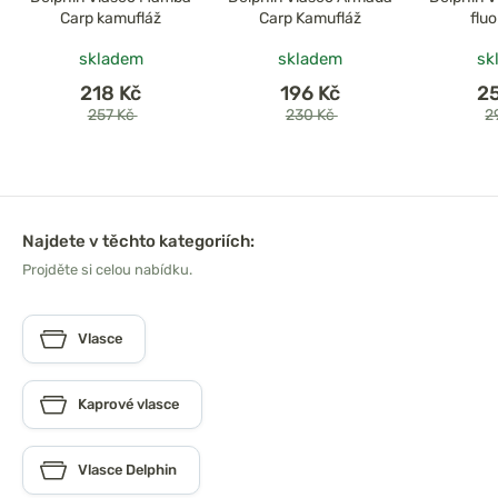
Carp kamufláž
Carp Kamufláž
flu
skladem
skladem
sk
218 Kč
196 Kč
2
257 Kč
230 Kč
2
Najdete v těchto kategoriích:
Projděte si celou nabídku.
Vlasce
Kaprové vlasce
Vlasce Delphin