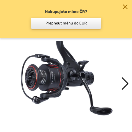
Nakupujete mimo ČR?
0
Přepnout měnu do EUR
Volnoběžná brzda