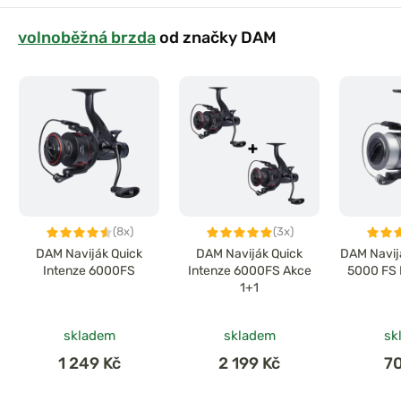
volnoběžná brzda
od značky DAM
(8x)
(3x)
DAM Naviják Quick
DAM Naviják Quick
DAM Navij
Intenze 6000FS
Intenze 6000FS Akce
5000 FS 
1+1
skladem
skladem
sk
1 249 Kč
2 199 Kč
7