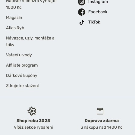
Napište recenzi a vyhrajte
Instagram
1000 Kč
Facebook
Magazín
TikTok
Atlas Ryb
Návazce, uzly, montáže a
triky
Vaření u vody
Affiliate program
Dárkové kupóny
Zdroje ke stažení
Shop roku 2025
Doprava zdarma
Vítěz sekce rybaření
u nákupu nad 1400 Kč