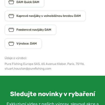
DAM Quick DAM
Kaprové navijáky s volnoběžnou brzdou DAM
Feederové navijáky DAM
Výrobce: DAM
Údaje o výrobci:
Pure Fishing Europe SAS,
65 Avenue Kleber, Paris, 75116,
stuart.houston@purefishing.com
Sledujte novinky v rybaření
Exkluzivní videa z našich výprav, slevové akce a