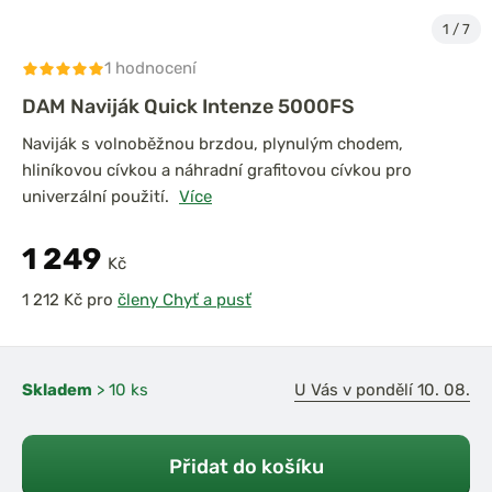
1
/
7
1 hodnocení
DAM Naviják Quick Intenze 5000FS
Naviják s volnoběžnou brzdou, plynulým chodem,
hliníkovou cívkou a náhradní grafitovou cívkou pro
univerzální použití.
Více
1 249
Kč
pro
členy Chyť a pusť
Skladem
> 10 ks
U Vás v pondělí 10. 08.
Přidat do košíku