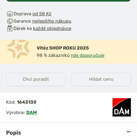
Doprava
od 58 Kč
Garance
nejlepšího nákupu
Dárek ke
každé objednávce
Vítěz SHOP ROKU 2025
98 % zákazníků
nás doporučuje
iják Ultegra
DAM Naviják Quick
14000
Intenze 6000FS Akce
1+1
Chci poradit
Hlídat cenu
Kód:
1643130
Výrobce:
DAM
Popis