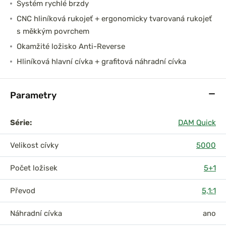
Systém rychlé brzdy
CNC hliníková rukojeť + ergonomicky tvarovaná rukojeť
s měkkým povrchem
Okamžité ložisko Anti-Reverse
Hliníková hlavní cívka + grafitová náhradní cívka
Parametry
Série:
DAM Quick
Velikost cívky
5000
Počet ložisek
5+1
Převod
5,1:1
Náhradní cívka
ano