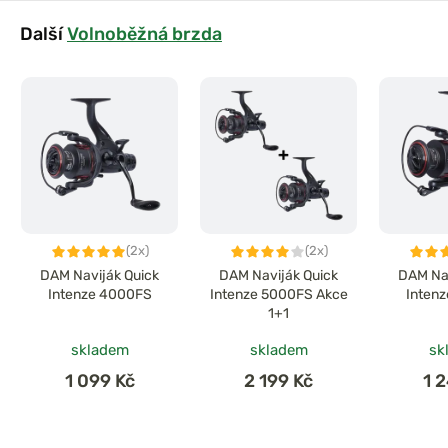
Další
Volnoběžná brzda
(2x)
(2x)
DAM Naviják Quick
DAM Naviják Quick
DAM Nav
Intenze 4000FS
Intenze 5000FS Akce
Inten
1+1
skladem
skladem
sk
1 099 Kč
2 199 Kč
1 