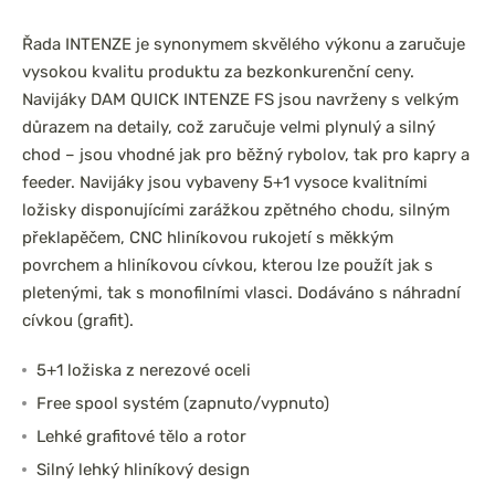
Řada INTENZE je synonymem skvělého výkonu a zaručuje
vysokou kvalitu produktu za bezkonkurenční ceny.
Navijáky DAM QUICK INTENZE FS jsou navrženy s velkým
důrazem na detaily, což zaručuje velmi plynulý a silný
chod – jsou vhodné jak pro běžný rybolov, tak pro kapry a
feeder. Navijáky jsou vybaveny 5+1 vysoce kvalitními
ložisky disponujícími zarážkou zpětného chodu, silným
překlapěčem, CNC hliníkovou rukojetí s měkkým
povrchem a hliníkovou cívkou, kterou lze použít jak s
pletenými, tak s monofilními vlasci. Dodáváno s náhradní
cívkou (grafit).
5+1 ložiska z nerezové oceli
Free spool systém (zapnuto/vypnuto)
Lehké grafitové tělo a rotor
Silný lehký hliníkový design