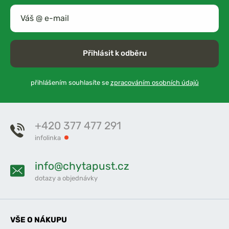
Přihlásit k odběru
přihlášením souhlasíte se
zpracováním osobních údajů
+420 377 477 291
infolinka
info@chytapust.cz
dotazy a objednávky
VŠE O NÁKUPU