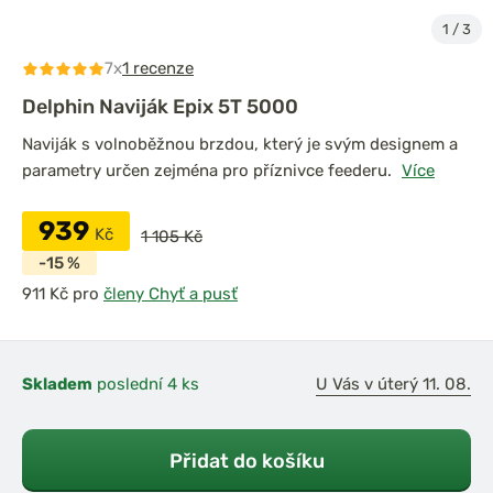
1
/
3
7x
1 recenze
Delphin Naviják Epix 5T 5000
Naviják s volnoběžnou brzdou, který je svým designem a
parametry určen zejména pro příznivce feederu.
Více
939
Kč
1 105 Kč
-15 %
pro
členy Chyť a pusť
Skladem
poslední 4 ks
U Vás v úterý 11. 08.
Přidat do košíku