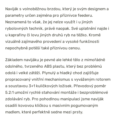
Naviják s volnoběžnou brzdou, který je svým designem a
parametry určen zejména pro příznivce feederu.
Neznamená to však, že jej nelze využít i u jiných
rybolovných technik, právě naopak. Své uplatnění najde i
u kaprařiny či lovu jiných druhů ryb na těžko. Kromě
vizuálně zajímavého provedení a vysoké funkčnosti
nepochybně potěší také příznivou cenou.
Základem navijáku je pevné ale lehké tělo z mimořádně
odolného, tvrzeného ABS plastu, který bez problémů
odolá i velké zátěži. Plynulý a hladký chod zajišťuje
propracovaný vnitřní mechanismus s vyváženým rotorem
a soustavou 3+1 kuličkových ložisek. Převodový poměr
5.2:1 umožní rychlé stahování montáže i bezproblémové
zdolávání ryb. Pro pohodlnou manipulaci jsme naviják
osadili kovovou kličkou s masivním pogumovaným
madlem, které perfektně sedne mezi prsty.