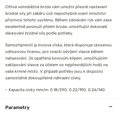
Citlivá volnoběžná brzda vám umožní přesné nastavení
brzdné síly při záběru což nepochybně ocení množství
příznivců tohoto systému. Během zdolávání ryb vám zase
excelentně poslouží přední brzda, umožňující dokonalé
dávkování brzdné síly podle potřeby.
Samozřejmostí je kovová cívka, která disponuje zkosenou
odhozovou hranou, pro snazší odvíjení vlasce během
nahazování. Je opatřena kovovým klipem, umožňujícím
zaklipování vlasce za účelem co nejpřesnějších hodů na
vaše krmné místo. V případě potřeby jsou k dispozici
samostatně dokoupitelné náhradní cívky.
Kapacita cívky mm/m: 0.18/290, 0.22/190, 0.26/140
Parametry