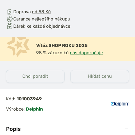
Doprava
od 58 Kč
Garance
nejlepšího nákupu
Dárek ke
každé objednávce
Vítěz SHOP ROKU 2025
98 % zákazníků
nás doporučuje
iják Ultegra
Shimano Naviják Big
14000
Baitrunner LC 14000
XTB
Chci poradit
Hlídat cenu
Kód:
101003949
Výrobce:
Delphin
Popis