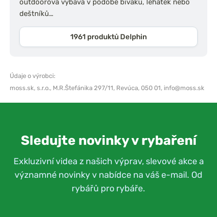
outdoorová výbava v podobě bivaků, lehátek nebo
deštníků…
1961 produktů Delphin
Údaje o výrobci:
moss.sk, s.r.o.,
M.R.Štefánika 297/11, Revúca, 050 01,
info@moss.sk
Sledujte novinky v rybaření
Exkluzivní videa z našich výprav, slevové akce a
významné novinky v nabídce na váš e-mail. Od
rybářů pro rybáře.