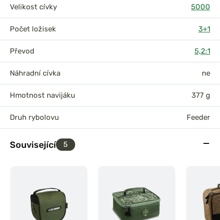
Velikost cívky
5000
Počet ložisek
3+1
Převod
5,2:1
Náhradní cívka
ne
Hmotnost navijáku
377 g
Druh rybolovu
Feeder
Související
5