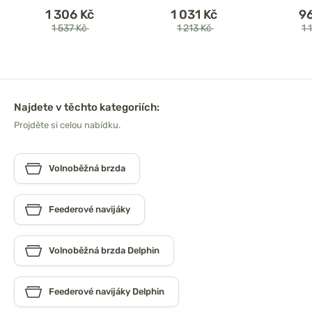
1 306 Kč
1 031 Kč
9
1 537 Kč
1 213 Kč
1 
Najdete v těchto kategoriích:
Projděte si celou nabídku.
Volnoběžná brzda
Feederové navijáky
Volnoběžná brzda Delphin
Feederové navijáky Delphin