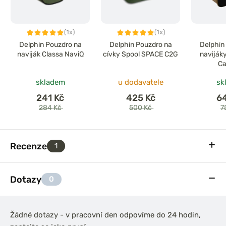
(1x)
(1x)
Delphin Pouzdro na
Delphin Pouzdro na
Delphin
naviják Classa NaviQ
cívky Spool SPACE C2G
naviják
Ca
skladem
u dodavatele
sk
241 Kč
425 Kč
6
284 Kč
500 Kč
7
Recenze
1
Dotazy
0
Žádné dotazy - v pracovní den odpovíme do 24 hodin,