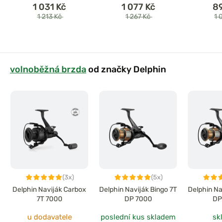
1 031 Kč
1 077 Kč
8
1 213 Kč
1 267 Kč
1 
volnoběžná brzda
od značky Delphin
(3x)
(5x)
Delphin Naviják Carbox
Delphin Naviják Bingo 7T
Delphin Na
7T 7000
DP 7000
DP
u dodavatele
poslední kus skladem
sk