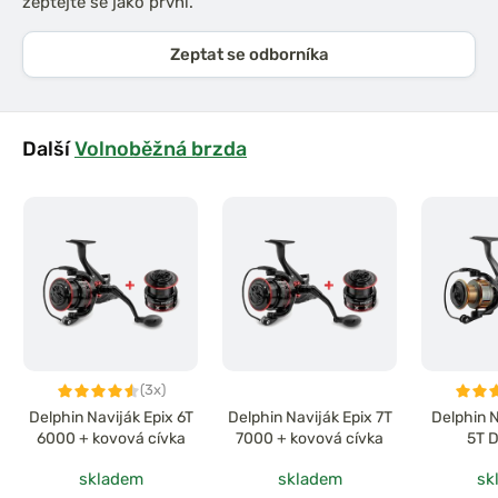
zeptejte se jako první.
Zeptat se odborníka
Další
Volnoběžná brzda
(3x)
Delphin Naviják Epix 6T
Delphin Naviják Epix 7T
Delphin 
6000 + kovová cívka
7000 + kovová cívka
5T 
skladem
skladem
sk