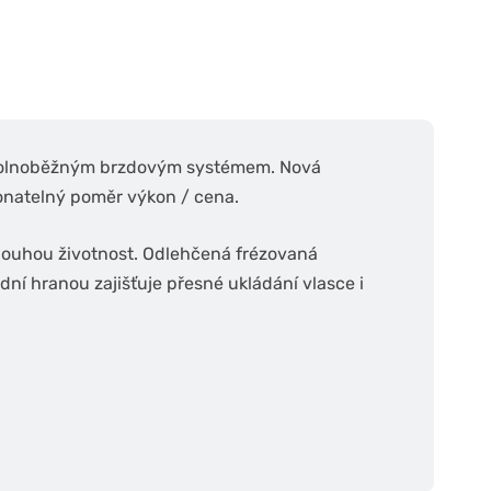
volnoběžným brzdovým systémem. Nová
onatelný poměr výkon / cena.
dlouhou životnost. Odlehčená frézovaná
ní hranou zajišťuje přesné ukládání vlasce i