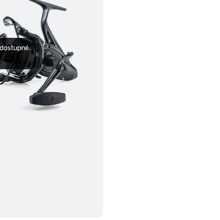
edostupné.
.