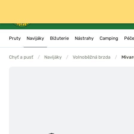
Pruty
Navijáky
Bižuterie
Nástrahy
Camping
Péče
Chyť a pusť
/
Navijáky
/
Volnoběžná brzda
/
Mivar