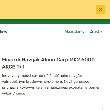
0
menu
Oblíbené
přihlásit
košík
lovu
Akce, dárky
Značky
Mivardi Naviják Alcon Carp MK2 6000
AKCE 1+1
Inovovaný model extrémně úspěšného navijáku s
volnoběžným brzdovým systémem. Nová generace
přichází s kovovým tělem a nabízí nepřekonatelný poměr
výkon / cena.