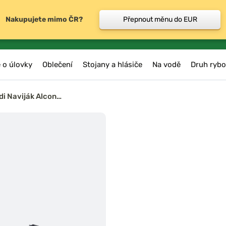
Nakupujete mimo ČR?
Přepnout měnu do EUR
 o úlovky
Oblečení
Stojany a hlásiče
Na vodě
Druh rybo
di Naviják Alcon…