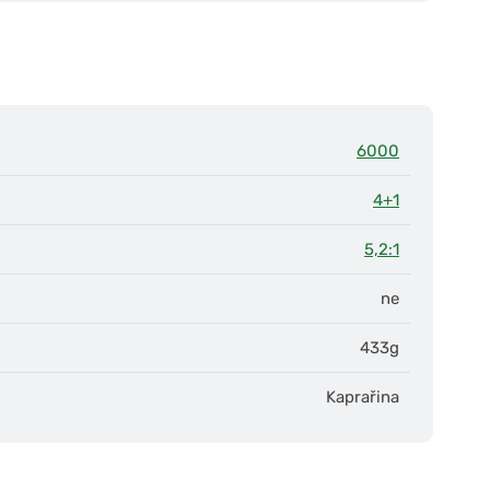
6000
4+1
5,2:1
ne
433g
Kaprařina