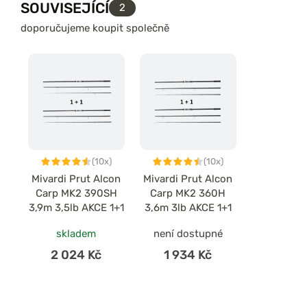
SOUVISEJÍCÍ
2
doporučujeme koupit společně
(10x)
(10x)
Mivardi Prut Alcon
Mivardi Prut Alcon
Carp MK2 390SH
Carp MK2 360H
3,9m 3,5lb AKCE 1+1
3,6m 3lb AKCE 1+1
skladem
není dostupné
2 024 Kč
1 934 Kč