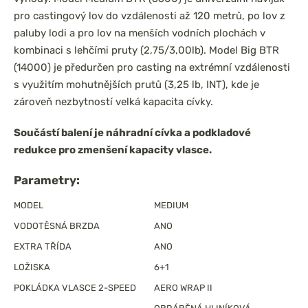
pro castingový lov do vzdálenosti až 120 metrů, po lov z
paluby lodi a pro lov na menších vodních plochách v
kombinaci s lehčími pruty (2,75/3,00lb). Model Big BTR
(14000) je předurčen pro casting na extrémní vzdálenosti
s využitím mohutnějších prutů (3,25 lb, INT), kde je
zároveň nezbytností velká kapacita cívky.
Součástí balení je náhradní cívka a podkladové
redukce pro zmenšení kapacity vlasce.
Parametry:
MODEL
MEDIUM
VODOTĚSNÁ BRZDA
ANO
EXTRA TŘÍDA
ANO
LOŽISKA
6+1
POKLÁDKA VLASCE 2-SPEED
AERO WRAP II