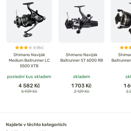
(4x)
Shimano Naviják
Shimano Naviják
Shiman
Medium Baitrunner LC
Baitrunner ST 6000 RB
Baitrunne
5500 XTB
poslední kus skladem
skladem
sk
4 582 Kč
1 703 Kč
1 
5 939 Kč
2 129 Kč
2 
Najdete v těchto kategoriích: