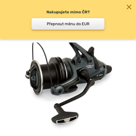
Nakupujete mimo ČR?
0
Přepnout měnu do EUR
Volnoběžná brzda