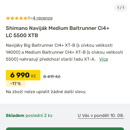
1
/
1
8x
4 recenze
Shimano Naviják Medium Baitrunner Ci4+
LC 5500 XTB
Navijáky Big Baitrunner CI4+ XT-B (s cívkou velikosti
14000) a Medium Baitrunner CI4+ XT-B (s cívkou velikosti
5500) nahrazují předchozí starší řadu XT-A.
Více
6 990
Kč
8 419 Kč
-17 %
Na zboží nelze uplatit žádné další slevy.
Skladem
poslední 2 ks
U Vás v pondělí 10. 08.