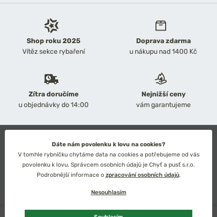
Shop roku 2025
Doprava zdarma
Vítěz sekce rybaření
u nákupu nad 1400 Kč
Zítra doručíme
Nejnižší ceny
u objednávky do 14:00
vám garantujeme
2026 Chyť a pusť
Dáte nám povolenku k lovu na cookies?
Obchodní podmínky
V tomhle rybníčku chytáme data na cookies a potřebujeme od vás
Ochrana osobních údajů
povolenku k lovu. Správcem osobních údajů je Chyť a pusť s.r.o.
Technické řešení: Simplia s.r.o.
Podrobnější informace o
zpracování osobních údajů
.
Strategický design: Petr Široký
Nesouhlasím
Skladem
2 ks