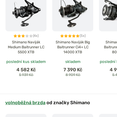
(4x)
(5x)
Shimano Naviják
Shimano Naviják Big
Shiman
Medium Baitrunner LC
Baitrunner Ci4+ LC
Baitrun
5500 XTB
14000 XTB
80
poslední kus skladem
skladem
poslední
4 582 Kč
7 390 Kč
4 
5 939 Kč
8 909 Kč
5 
volnoběžná brzda
od značky Shimano