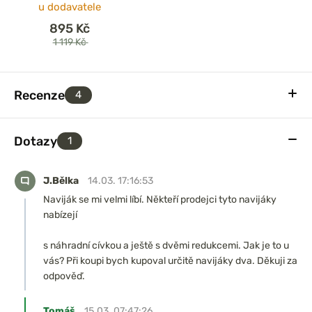
u dodavatele
895 Kč
1 119 Kč
Recenze
4
Dotazy
1
J.Bělka
14.03. 17:16:53
Naviják se mi velmi líbí. Někteří prodejci tyto navijáky
nabízejí
s náhradní cívkou a ještě s dvěmi redukcemi. Jak je to u
vás? Při koupi bych kupoval určitě navijáky dva. Děkuji za
odpověď.
Tomáš
15.03. 07:47:26