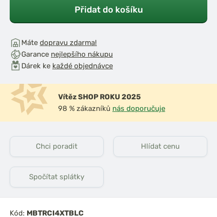
Přidat do košíku
Máte
dopravu zdarma!
Garance
nejlepšího nákupu
Dárek ke
každé objednávce
iják Ultegra
DAM Naviják Quick
Vítěz SHOP ROKU 2025
14000
Intenze 6000FS Akce
1+1
98 % zákazníků
nás doporučuje
Chci poradit
Hlídat cenu
Spočítat splátky
Kód:
MBTRCI4XTBLC