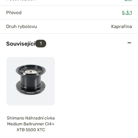
Převod
5,3:1
Druh rybolovu
Kaprařina
Související
1
Shimano Náhradní cívka
Medium Baitrunner CI4+
XTB 5500 XTC