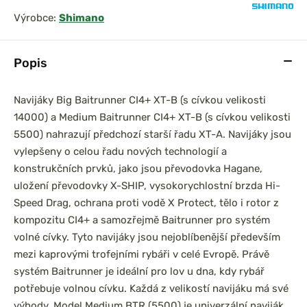
Výrobce:
Shimano
Popis
Navijáky Big Baitrunner CI4+ XT-B (s cívkou velikosti
14000) a Medium Baitrunner CI4+ XT-B (s cívkou velikosti
5500) nahrazují předchozí starší řadu XT-A. Navijáky jsou
vylepšeny o celou řadu nových technologií a
konstrukčních prvků, jako jsou převodovka Hagane,
uložení převodovky X-SHIP, vysokorychlostní brzda Hi-
Speed Drag, ochrana proti vodě X Protect, tělo i rotor z
kompozitu CI4+ a samozřejmě Baitrunner pro systém
volné cívky. Tyto navijáky jsou nejoblíbenější především
mezi kaprovými trofejními rybáři v celé Evropě. Právě
systém Baitrunner je ideální pro lov u dna, kdy rybář
potřebuje volnou cívku. Každá z velikostí navijáku má své
výhody. Model Medium BTR (5500) je univerzální naviják