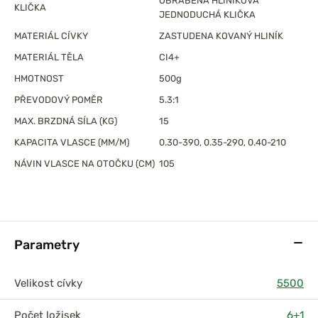
OBRÁBĚNÁ HLINÍKOVÁ
KLIČKA
JEDNODUCHÁ KLIČKA
MATERIÁL CÍVKY
ZASTUDENA KOVANÝ HLINÍK
MATERIÁL TĚLA
CI4+
HMOTNOST
500g
PŘEVODOVÝ POMĚR
5.3:1
MAX. BRZDNÁ SÍLA (KG)
15
KAPACITA VLASCE (MM/M)
0.30-390, 0.35-290, 0.40-210
NÁVIN VLASCE NA OTOČKU (CM)
105
Parametry
Velikost cívky
5500
Počet ložisek
6+1