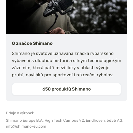
O značce Shimano
Shimano je světově uznávaná značka rybářského
vybavení s dlouhou historií a silným technologickým
zázemím, která patří mezi lídry v oblasti vývoje
prutů, navijáků pro sportovní i rekreační rybolov.
650 produktů Shimano
Údaje o výrobci:
Shimano Europe B.V.,
High Tech Campus 92, Eindhoven, 5656 AG,
info@shimano-eu.com