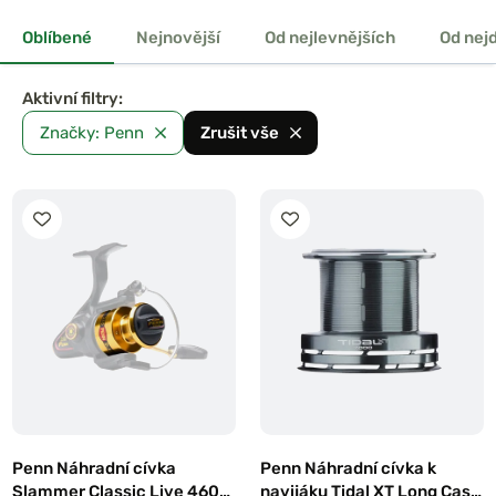
Oblíbené
Nejnovější
Od nejlevnějších
Od nej
Aktivní filtry:
Značky: Penn
Zrušit vše
iják Ultegra
Shimano Naviják Big
14000
Baitrunner LC 14000
XTB
Penn Náhradní cívka
Penn Náhradní cívka k
Slammer Classic Live 460
navijáku Tidal XT Long Cast