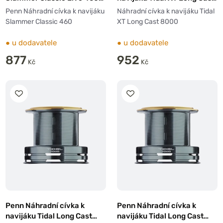
Spare Spool
8000
Penn Náhradní cívka k navijáku
Náhradní cívka k navijáku Tidal
Slammer Classic 460
XT Long Cast 8000
●
u dodavatele
●
u dodavatele
877
952
Kč
Kč
Penn Náhradní cívka k
Penn Náhradní cívka k
navijáku Tidal Long Cast
navijáku Tidal Long Cast