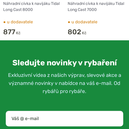
8000
7000
Náhradní cívka k navijáku Tidal
Náhradní cívka k navijáku Tidal
Long Cast 8000
Long Cast 7000
●
u dodavatele
●
u dodavatele
877
802
Kč
Kč
Sledujte novinky v rybaření
Exkluzivní videa z našich výprav, slevové akce a
významné novinky v nabídce na váš e-mail. Od
rybářů pro rybáře.