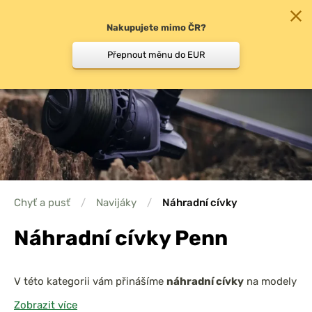
Nakupujete mimo ČR?
0
Přepnout měnu do EUR
Chyť a pusť
/
Navijáky
/
Náhradní cívky
Náhradní cívky Penn
V této kategorii vám přinášíme
náhradní cívky
na modely
navijáků, které nabízíme. Cívky v naší nabídce jsou
Zobrazit více