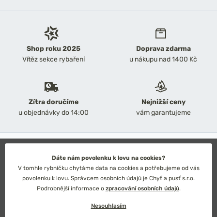
Shop roku 2025
Doprava zdarma
Vítěz sekce rybaření
u nákupu nad 1400 Kč
Zítra doručíme
Nejnižší ceny
u objednávky do 14:00
vám garantujeme
2026 Chyť a pusť
Obchodní podmínky
Dáte nám povolenku k lovu na cookies?
Ochrana osobních údajů
V tomhle rybníčku chytáme data na cookies a potřebujeme od vás
Technické řešení: Simplia s.r.o.
povolenku k lovu. Správcem osobních údajů je Chyť a pusť s.r.o.
Strategický design: Petr Široký
Podrobnější informace o
zpracování osobních údajů
.
Nesouhlasím