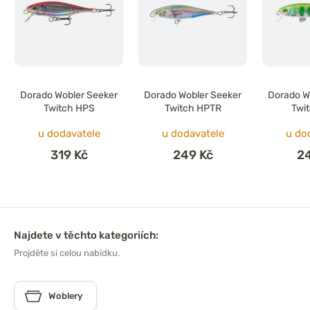
Dorado Wobler Seeker
Dorado Wobler Seeker
Dorado W
Twitch HPS
Twitch HPTR
Twi
u dodavatele
u dodavatele
u do
319 Kč
249 Kč
2
Najdete v těchto kategoriích:
Projděte si celou nabídku.
Woblery