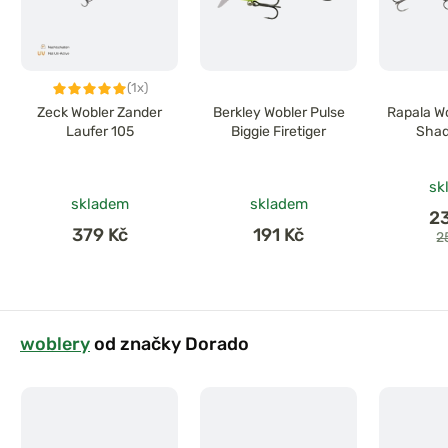
(1x)
Zeck Wobler Zander
Berkley Wobler Pulse
Rapala Wo
Laufer 105
Biggie Firetiger
Shad
sk
skladem
skladem
2
379 Kč
191 Kč
2
woblery
od značky Dorado