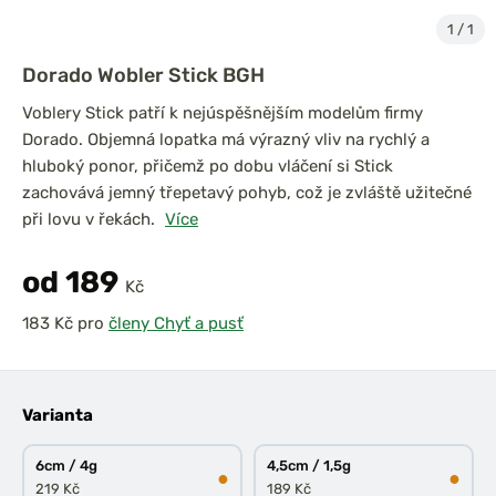
1
/
1
Dorado Wobler Stick BGH
Voblery Stick patří k nejúspěšnějším modelům firmy
Dorado. Objemná lopatka má výrazný vliv na rychlý a
hluboký ponor, přičemž po dobu vláčení si Stick
zachovává jemný třepetavý pohyb, což je zvláště užitečné
při lovu v řekách.
Více
od 189
Kč
pro
členy Chyť a pusť
Varianta
6cm / 4g
4,5cm / 1,5g
●
●
219 Kč
189 Kč