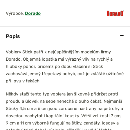
Výrobce:
Dorado
Popis
Voblery Stick patří k nejúspěšnějším modelům firmy
Dorado. Objemná lopatka má výrazný vliv na rychlý a
hluboký ponor, přičemž po dobu vláčení si Stick
zachovává jemný třepetavý pohyb, což je zvláště užitečné
při lovu v řekách.
Někdy stačí tento typ voblera jen šikovně přidržet proti
proudu a úlovek na sebe nenechá dlouho čekat. Nejmenší
Sticky 4,5 cm a 6 cm jsou zaručené nástrahy na pstruhy a
dovedou nachytat i kapitální kousky. Větší velikosti 7 cm,
9 cm a 11 cm výborně fungují na štiky, candáty, lososy a