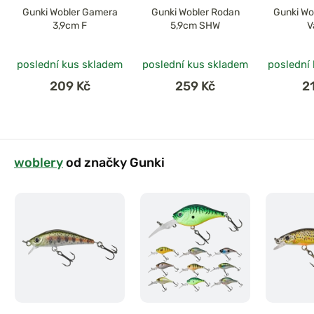
Gunki Wobler Gamera
Gunki Wobler Rodan
Gunki Wo
3,9cm F
5,9cm SHW
V
poslední kus skladem
poslední kus skladem
poslední
209 Kč
259 Kč
2
woblery
od značky Gunki