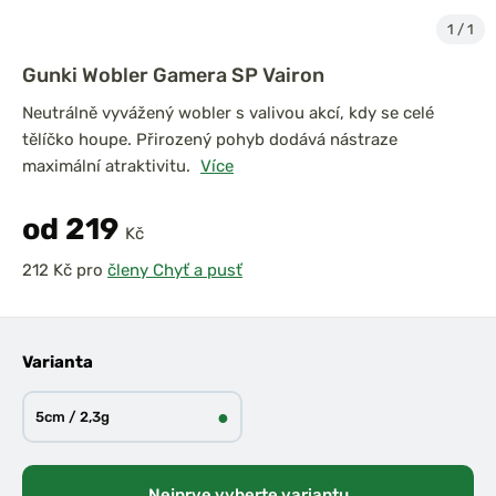
1
/
1
Gunki Wobler Gamera SP Vairon
Neutrálně vyvážený wobler s valivou akcí, kdy se celé
tělíčko houpe. Přirozený pohyb dodává nástraze
maximální atraktivitu.
Více
od 219
Kč
pro
členy Chyť a pusť
Varianta
●
5cm / 2,3g
Nejprve vyberte variantu