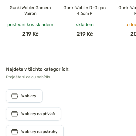
Gunki Wobler Gamera
Gunki Wobler D-Gigan
Gunki Wo
Vairon
4,6cm F
poslední kus skladem
skladem
u do
219 Kč
219 Kč
2
Najdete v těchto kategoriích:
Projděte si celou nabídku.
Woblery
Woblery na přívlač
Woblery na pstruhy