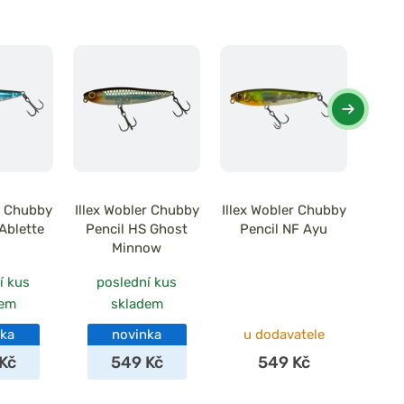
r Chubby
Illex Wobler Chubby
Illex Wobler Chubby
Illex
Ablette
Pencil HS Ghost
Pencil NF Ayu
Chub
Minnow
í kus
poslední kus
dem
skladem
nka
novinka
u dodavatele
Kč
549 Kč
549 Kč