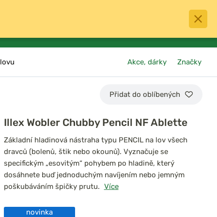
0
menu
Oblíbené
přihlásit
košík
lovu
Akce, dárky
Značky
Přidat do oblíbených
Illex Wobler Chubby Pencil NF Ablette
Základní hladinová nástraha typu PENCIL na lov všech
dravců (bolenů, štik nebo okounů). Vyznačuje se
specifickým „esovitým“ pohybem po hladině, který
dosáhnete buď jednoduchým navíjením nebo jemným
poškubáváním špičky prutu.
Více
novinka