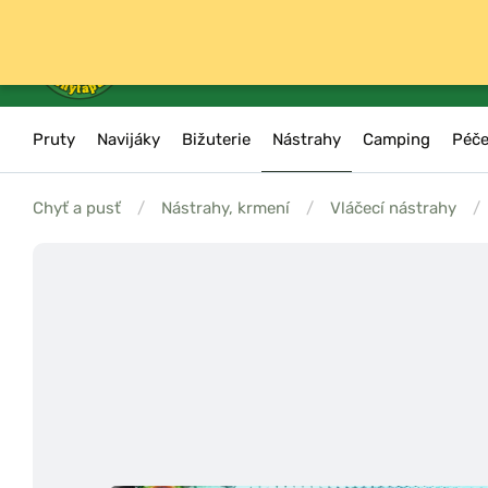
Pruty
Navijáky
Bižuterie
Nástrahy
Camping
Péče
Chyť a pusť
/
Nástrahy, krmení
/
Vláčecí nástrahy
/