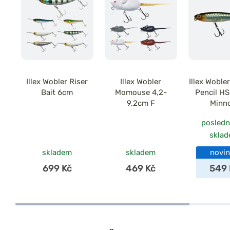
Illex Wobler Riser
Illex Wobler
Illex Woble
Bait 6cm
Momouse 4,2-
Pencil H
9,2cm F
Minn
posledn
skla
skladem
skladem
novi
699 Kč
469 Kč
549 