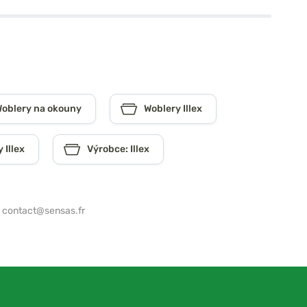
oblery na okouny
Woblery Illex
 Illex
Výrobce: Illex
,
contact@sensas.fr