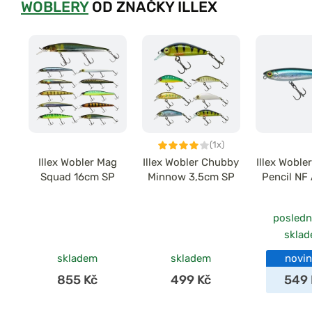
WOBLERY
OD ZNAČKY ILLEX
(1x)
Illex Wobler Mag
Illex Wobler Chubby
Illex Woble
Squad 16cm SP
Minnow 3,5cm SP
Pencil NF 
posledn
skla
skladem
skladem
novi
855 Kč
499 Kč
549 