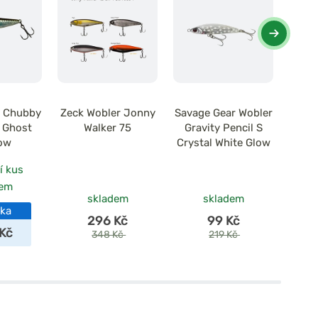
r Chubby
Zeck Wobler Jonny
Savage Gear Wobler
Illex
S Ghost
Walker 75
Gravity Pencil S
Pop
ow
Crystal White Glow
í kus
dem
po
skladem
skladem
nka
296 Kč
99 Kč
Kč
348 Kč
219 Kč