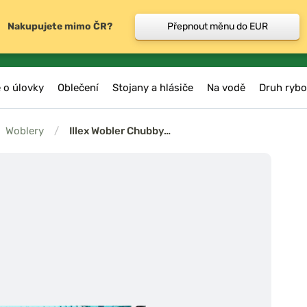
Nakupujete mimo ČR?
Přepnout měnu do EUR
 o úlovky
Oblečení
Stojany a hlásiče
Na vodě
Druh rybo
Woblery
/
Illex Wobler Chubby…