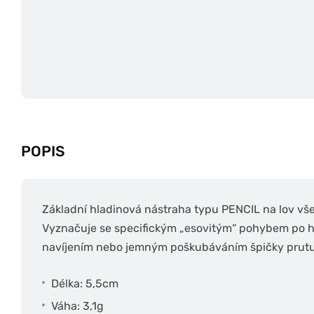
POPIS
Základní hladinová nástraha typu PENCIL na lov vše
Vyznačuje se specifickým „esovitým“ pohybem po 
navíjením nebo jemným poškubáváním špičky prutu
Délka: 5,5cm
Váha: 3,1g