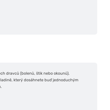
ch dravců (bolenů, štik nebo okounů).
hladině, který dosáhnete buď jednoduchým
.