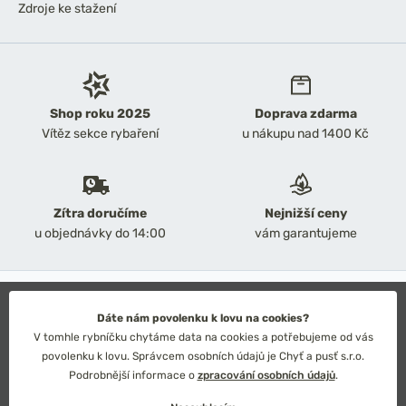
Zdroje ke stažení
Shop roku 2025
Doprava zdarma
Vítěz sekce rybaření
u nákupu nad 1400 Kč
Zítra doručíme
Nejnižší ceny
u objednávky do 14:00
vám garantujeme
2026 Chyť a pusť
Obchodní podmínky
Dáte nám povolenku k lovu na cookies?
Ochrana osobních údajů
V tomhle rybníčku chytáme data na cookies a potřebujeme od vás
Technické řešení: Simplia s.r.o.
povolenku k lovu. Správcem osobních údajů je Chyť a pusť s.r.o.
Strategický design: Petr Široký
Podrobnější informace o
zpracování osobních údajů
.