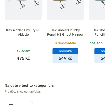
Illex Wobler Tiny Fry NF
Illex Wobler Chubby
Illex W
Ablette
Pencil HS Ghost Minnow
Pencil
u dodavatele
poslední
skladem
novinka
no
475 Kč
549 Kč
5
Najdete v těchto kategoriích:
Projděte si celou nabídku.