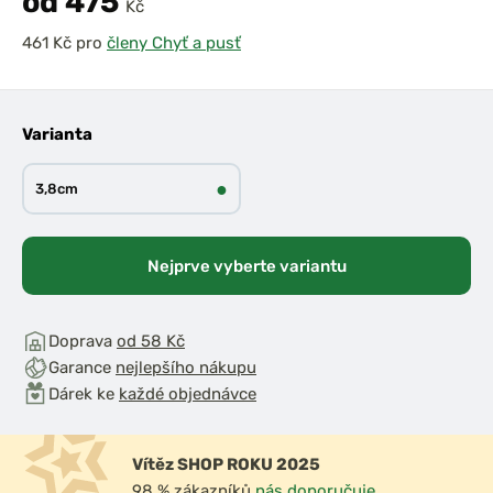
od 475
Kč
pro
členy Chyť a pusť
Varianta
●
3,8cm
Nejprve vyberte variantu
Doprava
od 58 Kč
Garance
nejlepšího nákupu
Dárek ke
každé objednávce
Vítěz SHOP ROKU 2025
98 % zákazníků
nás doporučuje