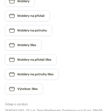
Woblery
Woblery na přívlač
Woblery na pstruhy
Woblery Illex
Woblery na přívlač Illex
Woblery na pstruhy Illex
Výrobce: Illex
Údaje o výrobci:
SENSAS SAS,
25 rue Jean Riedberger, Fontenay-sur-Eure, 28630,