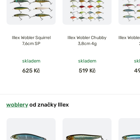
Illex Wobler Squirrel
Illex Wobler Chubby
Illex Wobl
7,6cm SP
3,8cm 4g
skladem
skladem
sk
625 Kč
519 Kč
4
woblery
od značky Illex