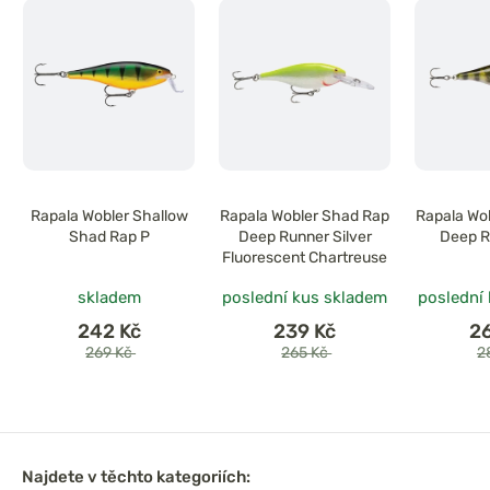
Rapala Wobler Shallow
Rapala Wobler Shad Rap
Rapala Wo
Shad Rap P
Deep Runner Silver
Deep R
Fluorescent Chartreuse
skladem
poslední kus skladem
poslední
242 Kč
239 Kč
2
269 Kč
265 Kč
2
Najdete v těchto kategoriích: