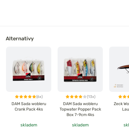
Alternativy
(6x)
(13x)
DAM Sada wobleru
DAM Sada wobleru
Zeck Wo
Crank Pack 4ks
Topwater Popper Pack
Lau
Box 7-9cm 4ks
skladem
skladem
sk