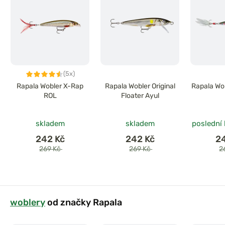
(5x)
Rapala Wobler X-Rap
Rapala Wobler Original
Rapala Wo
ROL
Floater Ayul
skladem
skladem
poslední
242 Kč
242 Kč
2
269 Kč
269 Kč
2
woblery
od značky Rapala