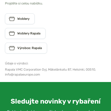
Projděte si celou nabídku.
Woblery
Woblery Rapala
Výrobce: Rapala
Údaje o výrobci:
Rapala VMC Corporation Oyj,
Mäkelänkatu 87, Helsinki, 00510,
info@rapalaeurope.com
Sledujte novinky v rybaření