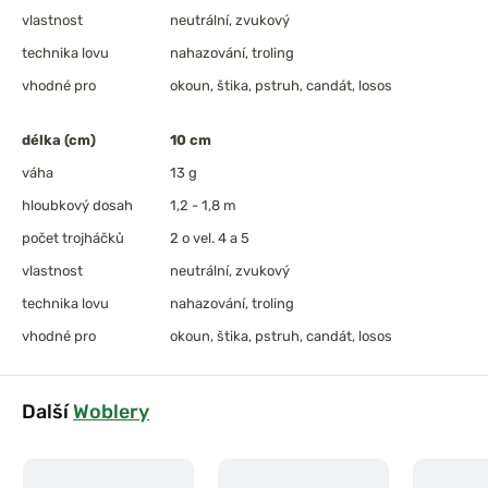
vlastnost
neutrální, zvukový
technika lovu
nahazování, troling
vhodné pro
okoun, štika, pstruh, candát, losos
délka (cm)
10 cm
váha
13 g
hloubkový dosah
1,2 - 1,8 m
počet trojháčků
2 o vel. 4 a 5
vlastnost
neutrální, zvukový
technika lovu
nahazování, troling
vhodné pro
okoun, štika, pstruh, candát, losos
Další
Woblery