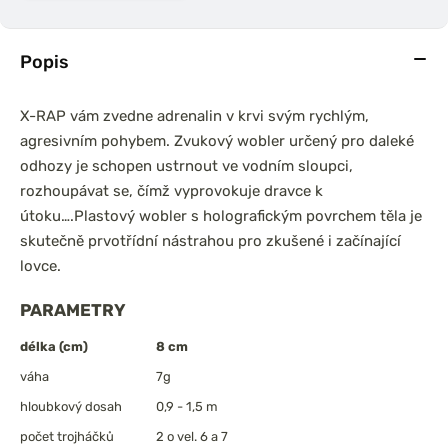
Popis
X-RAP vám zvedne adrenalin v krvi svým rychlým,
agresivním pohybem. Zvukový wobler určený pro daleké
odhozy je schopen ustrnout ve vodním sloupci,
rozhoupávat se, čímž vyprovokuje dravce k
útoku….Plastový wobler s holografickým povrchem těla je
skutečně prvotřídní nástrahou pro zkušené i začínající
lovce.
PARAMETRY
délka (cm)
8 cm
váha
7g
hloubkový dosah
0,9 - 1,5 m
počet trojháčků
2 o vel. 6 a 7