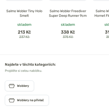
Salmo Wobler Tiny Holo
Salmo Wobler Freediver
Salmo Wo
Smelt
Super Deep Runner 9cm
Hornet Fl
skladem
skladem
sk
213 Kč
338 Kč
3
237 Kč
375 Kč
3
Najdete v těchto kategoriích:
Projděte si celou nabídku.
Woblery
Woblery na přívlač