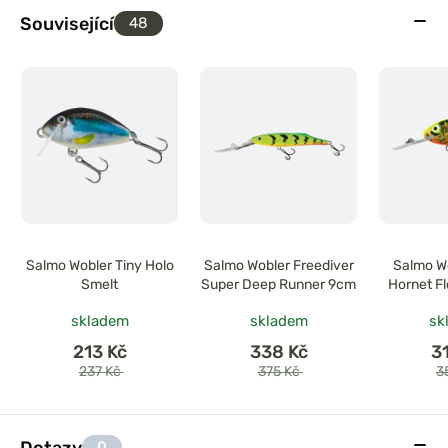
Související
48
Salmo Wobler Tiny Holo
Salmo Wobler Freediver
Salmo Wo
Smelt
Super Deep Runner 9cm
Hornet Fl
skladem
skladem
sk
213 Kč
338 Kč
3
237 Kč
375 Kč
3
Dotazy
0