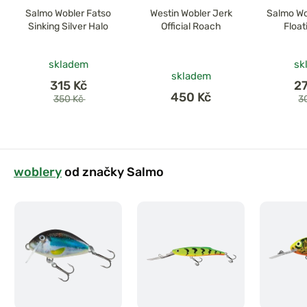
Salmo Wobler Fatso
Westin Wobler Jerk
Salmo Wo
Sinking Silver Halo
Official Roach
Float
skladem
sk
skladem
315 Kč
2
450 Kč
350 Kč
3
woblery
od značky Salmo