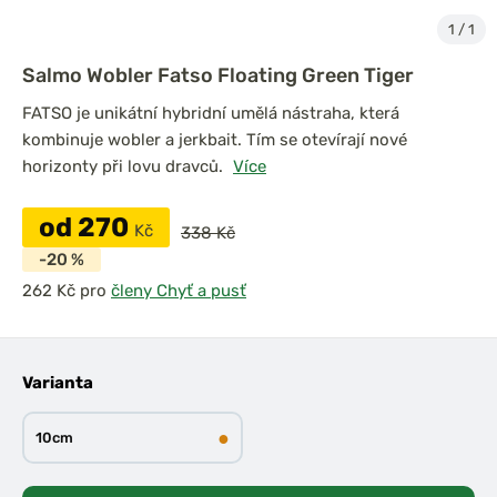
1
/
1
Salmo Wobler Fatso Floating Green Tiger
FATSO je unikátní hybridní umělá nástraha, která
kombinuje wobler a jerkbait. Tím se otevírají nové
horizonty při lovu dravců.
Více
od 270
Kč
338 Kč
-20 %
pro
členy Chyť a pusť
Varianta
●
10cm